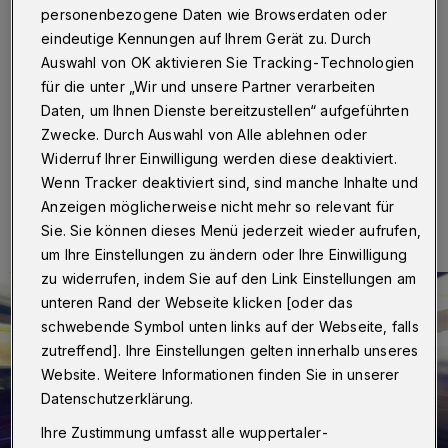
personenbezogene Daten wie Browserdaten oder
Wuppertal
·
Ein bislang unbekannter Täter überfiel in
der Nacht zu Montag (25. April 2022) in einer
eindeutige Kennungen auf Ihrem Gerät zu. Durch
Grünanlage an der Bergstraße / Ecke Grünstraße in
Auswahl von OK aktivieren Sie Tracking-Technologien
Wuppertal eine Passantin und raubte ihr ein
für die unter „Wir und unsere Partner verarbeiten
Mobiltelefon und eine Geldbörse.
Daten, um Ihnen Dienste bereitzustellen“ aufgeführten
Zwecke. Durch Auswahl von Alle ablehnen oder
Widerruf Ihrer Einwilligung werden diese deaktiviert.
Wenn Tracker deaktiviert sind, sind manche Inhalte und
25.04.2022 , 12:00 Uhr
Eine Minute Lesezeit
Anzeigen möglicherweise nicht mehr so relevant für
Sie. Sie können dieses Menü jederzeit wieder aufrufen,
um Ihre Einstellungen zu ändern oder Ihre Einwilligung
zu widerrufen, indem Sie auf den Link Einstellungen am
unteren Rand der Webseite klicken [oder das
schwebende Symbol unten links auf der Webseite, falls
zutreffend]. Ihre Einstellungen gelten innerhalb unseres
Website. Weitere Informationen finden Sie in unserer
Datenschutzerklärung.
Ihre Zustimmung umfasst alle wuppertaler-