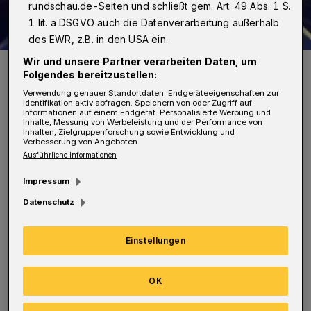
rundschau.de-Seiten und schließt gem. Art. 49 Abs. 1 S.
1 lit. a DSGVO auch die Datenverarbeitung außerhalb
des EWR, z.B. in den USA ein.
Wir und unsere Partner verarbeiten Daten, um
Symbolfoto.
Folgendes bereitzustellen:
Foto: Polizei
Verwendung genauer Standortdaten. Endgeräteeigenschaften zur
Identifikation aktiv abfragen. Speichern von oder Zugriff auf
Informationen auf einem Endgerät. Personalisierte Werbung und
Inhalte, Messung von Werbeleistung und der Performance von
Inhalten, Zielgruppenforschung sowie Entwicklung und
Verbesserung von Angeboten.
G
Ausführliche Informationen
egen 0:35 Uhr traf die 37-jährige Frau in
Impressum
dem Park in Elberfeld auf einen
Datenschutz
Unbekannten, der sie unvermittelt schubste
und versuchte zu schlagen. Im Anschluss griff
Einstellungen
der Räuber in die Jackentasche seines Opfers
und entwendete ein Mobiltelefon und ein
OK
Portemonnaie. Danach flüchtete er in