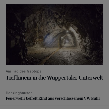
Tief hinein in die Wuppertaler Unterwelt
Am Tag des Geotops
Tief hinein in die Wuppertaler Unterwelt
Heckinghausen
Feuerwehr befreit Kind aus verschlossenem VW Bulli
Feuerwehr befreit Kind aus verschlossenem VW Bulli