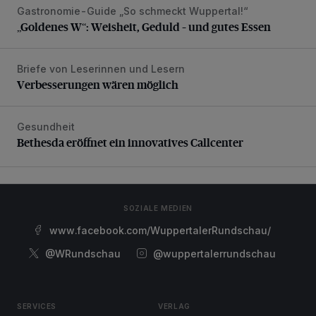
Gastronomie-Guide „So schmeckt Wuppertal!“
„Goldenes W“: Weisheit, Geduld – und gutes Essen
„Goldenes W“: Weisheit, Geduld – und gutes Essen
Briefe von Leserinnen und Lesern
Verbesserungen wären möglich
Verbesserungen wären möglich
Gesundheit
Bethesda eröffnet ein innovatives Callcenter
Bethesda eröffnet ein innovatives Callcenter
SOZIALE MEDIEN
www.facebook.com/WuppertalerRundschau/
@WRundschau
@wuppertalerrundschau
SERVICES
VERLAG