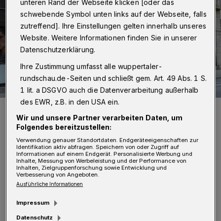
unteren Rand der Webseite klicken [oder das
schwebende Symbol unten links auf der Webseite, falls
zutreffend]. Ihre Einstellungen gelten innerhalb unseres
Website. Weitere Informationen finden Sie in unserer
Datenschutzerklärung.
Ihre Zustimmung umfasst alle wuppertaler-
rundschau.de-Seiten und schließt gem. Art. 49 Abs. 1 S.
1 lit. a DSGVO auch die Datenverarbeitung außerhalb
des EWR, z.B. in den USA ein.
Die Fenster im August 2023, als der Betrieb noch lief.
Wir und unsere Partner verarbeiten Daten, um
Foto: Christoph Petersen
Folgendes bereitzustellen:
Verwendung genauer Standortdaten. Endgeräteeigenschaften zur
Identifikation aktiv abfragen. Speichern von oder Zugriff auf
Informationen auf einem Endgerät. Personalisierte Werbung und
Inhalte, Messung von Werbeleistung und der Performance von
Inhalten, Zielgruppenforschung sowie Entwicklung und
Verbesserung von Angeboten.
„Wer den Blick auf den Neumarkt wirft, starrt
Ausführliche Informationen
in die leeren Schaufenster der ehemaligen
Impressum
Galeria Kaufhof. Gänzlich unwirklich und
Datenschutz