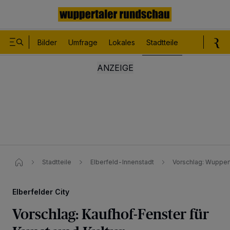
Bilder
Umfrage
Lokales
Stadtteile
Sport
Le
Stadtteile
Elberfeld-Innenstadt
Vorschlag: Wuppert
Elberfelder City
Vorschlag: Kaufhof-Fenster für