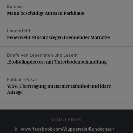
Barmen
Mann beschädigt Autos in Parkhaus
Mann beschädigt Autos in Parkhaus
Langerfeld
Feuerwehr-Einsatz wegen brennender Matratze
Feuerwehr-Einsatz wegen brennender Matratze
Briefe von Leserinnen und Lesern
„Stoßdämpfertest mit Unterbodenbehandlung“
„Stoßdämpfertest mit Unterbodenbehandlung“
Fußball-Pokal
WSV: Übertragung im Barmer Bahnhof und klare Ansage
WSV: Übertragung im Barmer Bahnhof und klare
Ansage
SOZIALE MEDIEN
www.facebook.com/WuppertalerRundschau/