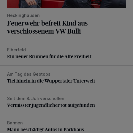
Heckinghausen
Feuerwehr befreit Kind aus
verschlossenem VW Bulli
Elberfeld
Ein neuer Brunnen für die Alte Freiheit
Ein neuer Brunnen für die Alte Freiheit
Am Tag des Geotops
Tief hinein in die Wuppertaler Unterwelt
Tief hinein in die Wuppertaler Unterwelt
Seit dem 8. Juli verschollen
Vermisster Jugendlicher tot aufgefunden
Vermisster Jugendlicher tot aufgefunden
Barmen
Mann beschädigt Autos in Parkhaus
Mann beschädigt Autos in Parkhaus