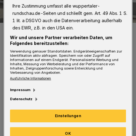
Ihre Zustimmung umfasst alle wuppertaler-
rundschau.de-Seiten und schließt gem. Art. 49 Abs. 1 S.
1 lit. a DSGVO auch die Datenverarbeitung außerhalb
des EWR, z.B. in den USA ein.
Das Foto zeigt (v.li.) Antonelle Lo Bue, Ulrike Jung, Marc Zäske,
Thomas Gass und Kerstin Wülfing.
Wir und unsere Partner verarbeiten Daten, um
Foto: Eduard Urssu
Folgendes bereitzustellen:
Verwendung genauer Standortdaten. Endgeräteeigenschaften zur
Identifikation aktiv abfragen. Speichern von oder Zugriff auf
Informationen auf einem Endgerät. Personalisierte Werbung und
Inhalte, Messung von Werbeleistung und der Performance von
Inhalten, Zielgruppenforschung sowie Entwicklung und
Verbesserung von Angeboten.
Von Eduard Urssu
Ausführliche Informationen
Impressum
Seit einigen Wochen betreut das Hospiz die
Datenschutz
ersten Bewohner, und auch sonst läuft die
Arbeit rund um das Hsopiz gut an, bestätigt
Einstellungen
Hospiz-Geschäftsführerin Kerstin Wülfing.
Damit aber auch nachhaltig gut gearbeitet
OK