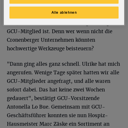
werden kann, musste noch hochwertiges
Alle ablehnen
Werkzeug angeschafft werden, dachte sich
Hospiz-Botschafterin Ulrike Jung, die zugleich
GCU-Mitglied ist. Denn wer wenn nicht die
Cronenberger Unternehmen könnten
hochwertige Werkzeuge beisteuern?
"Dann ging alles ganz schnell. Ulrike hat mich
angerufen. Wenige Tage später hatten wir alle
GCU-Mitglieder angefragt, und alle waren
sofort dabei. Das hat keine zwei Wochen
gedauert", bestätigt GCU-Vorsitzende
Antonella Lo Bue. Gemeinsam mit GCU-
Geschäftsführer konnten sie nun Hospiz-
Hausmeister Marc Zäske ein Sortiment an