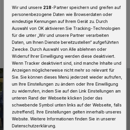
Die Gemeinschaft Cronenberger Unternehmen (GCU)
hat dem vor Kurzem in Wuppertal eröffneten Kinder-
Wir und unsere
218
-Partner speichern und greifen auf
und Jugendhospiz eine große Werkzeugspende
personenbezogene Daten wie Browserdaten oder
überreicht.
eindeutige Kennungen auf Ihrem Gerät zu. Durch
Auswahl von OK aktivieren Sie Tracking-Technologien
für die unter „Wir und unsere Partner verarbeiten
Daten, um Ihnen Dienste bereitzustellen“ aufgeführten
14.05.2015 , 09:32 Uhr
Eine Minute Lesezeit
Zwecke. Durch Auswahl von Alle ablehnen oder
Widerruf Ihrer Einwilligung werden diese deaktiviert.
Wenn Tracker deaktiviert sind, sind manche Inhalte und
Anzeigen möglicherweise nicht mehr so relevant für
Sie. Sie können dieses Menü jederzeit wieder aufrufen,
um Ihre Einstellungen zu ändern oder Ihre Einwilligung
zu widerrufen, indem Sie auf den Link Einstellungen am
unteren Rand der Webseite klicken [oder das
schwebende Symbol unten links auf der Webseite, falls
zutreffend]. Ihre Einstellungen gelten innerhalb unseres
Website. Weitere Informationen finden Sie in unserer
Datenschutzerklärung.