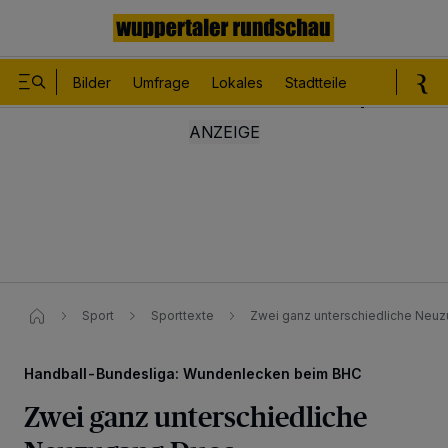
Bilder
Umfrage
Lokales
Stadtteile
Sport
Le
Sport
Sporttexte
Zwei ganz unterschiedliche Ne
Handball-Bundesliga: Wundenlecken beim BHC
Zwei ganz unterschiedliche