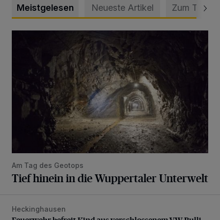
Meistgelesen
Neueste Artikel
Zum Thema
Tief hinein in die Wuppertaler Unterwelt
Am Tag des Geotops
Tief hinein in die Wuppertaler Unterwelt
Heckinghausen
Feuerwehr befreit Kind aus verschlossenem VW Bulli
Feuerwehr befreit Kind aus verschlossenem VW Bulli