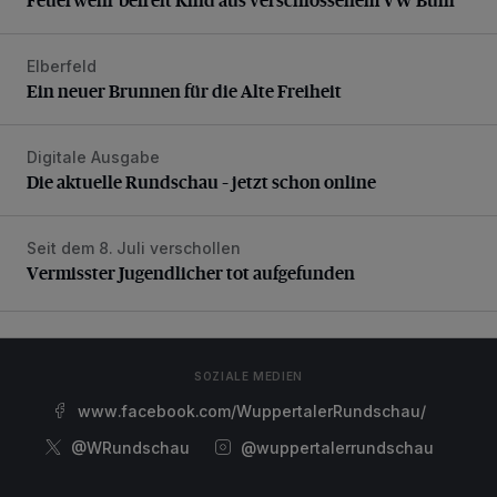
Elberfeld
Ein neuer Brunnen für die Alte Freiheit
Ein neuer Brunnen für die Alte Freiheit
Digitale Ausgabe
Die aktuelle Rundschau – jetzt schon online
Die aktuelle Rundschau – jetzt schon online
Seit dem 8. Juli verschollen
Vermisster Jugendlicher tot aufgefunden
Vermisster Jugendlicher tot aufgefunden
SOZIALE MEDIEN
www.facebook.com/WuppertalerRundschau/
@WRundschau
@wuppertalerrundschau