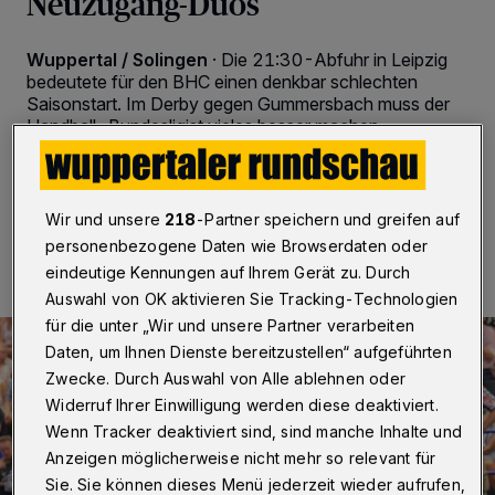
Neuzugang-Duos
Wuppertal / Solingen
·
Die 21:30-Abfuhr in Leipzig
bedeutete für den BHC einen denkbar schlechten
Saisonstart. Im Derby gegen Gummersbach muss der
Handball-Bundesligist vieles besser machen.
07.09.2016 , 22:34 Uhr
Eine Minute Lesezeit
Wir und unsere
218
-Partner speichern und greifen auf
personenbezogene Daten wie Browserdaten oder
eindeutige Kennungen auf Ihrem Gerät zu. Durch
Auswahl von OK aktivieren Sie Tracking-Technologien
für die unter „Wir und unsere Partner verarbeiten
Daten, um Ihnen Dienste bereitzustellen“ aufgeführten
Zwecke. Durch Auswahl von Alle ablehnen oder
Widerruf Ihrer Einwilligung werden diese deaktiviert.
Wenn Tracker deaktiviert sind, sind manche Inhalte und
Anzeigen möglicherweise nicht mehr so relevant für
Sie. Sie können dieses Menü jederzeit wieder aufrufen,