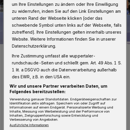
um Ihre Einstellungen zu ändern oder Ihre Einwilligung
zu widerrufen, indem Sie auf den Link Einstellungen am
unteren Rand der Webseite klicken [oder das
schwebende Symbol unten links auf der Webseite, falls
zutreffend]. Ihre Einstellungen gelten innerhalb unseres
Website. Weitere Informationen finden Sie in unserer
Datenschutzerklärung.
Noch kein großer Auftritt: BHC-Kreisläufer Uros Vilovski.
Ihre Zustimmung umfasst alle wuppertaler-
Foto: Dirk Freund
rundschau.de-Seiten und schließt gem. Art. 49 Abs. 1 S.
1 lit. a DSGVO auch die Datenverarbeitung außerhalb
des EWR, z.B. in den USA ein.
Wir und unsere Partner verarbeiten Daten, um
Folgendes bereitzustellen:
Von Roderich Trapp
Verwendung genauer Standortdaten. Endgeräteeigenschaften zur
Identifikation aktiv abfragen. Speichern von oder Zugriff auf
W
Informationen auf einem Endgerät. Personalisierte Werbung und
uppertals Handball-Urgestein Karl-
Inhalte, Messung von Werbeleistung und der Performance von
Inhalten, Zielgruppenforschung sowie Entwicklung und
Heinz Scheer stand nach Spielende in
Verbesserung von Angeboten.
Ausführliche Informationen
der Arena Leipzig und schüttelte den Kopf. Der