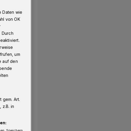
e Daten wie
ahl von OK
r
. Durch
aktiviert.
erweise
frufen, um
e auf den
ebende
elten
 gem. Art.
z.B. in
en:
gen. Speichern