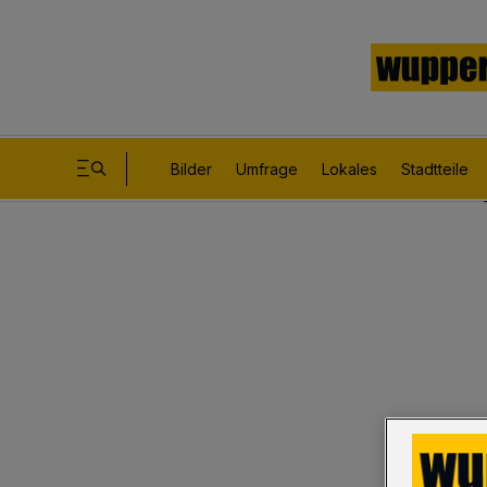
Bilder
Umfrage
Lokales
Stadtteile