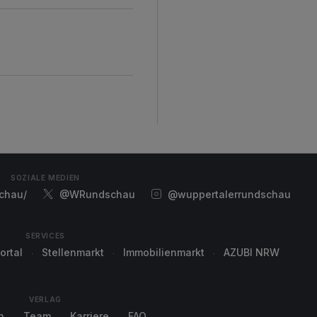
SOZIALE MEDIEN
chau/
@WRundschau
@wuppertalerrundschau
SERVICES
ortal
Stellenmarkt
Immobilienmarkt
AZUBI NRW
VERLAG
n
Team
Karriere
FAQ