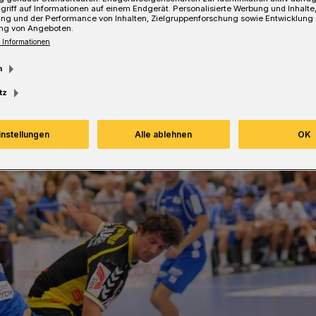
griff auf Informationen auf einem Endgerät. Personalisierte Werbung und Inhalt
ung und der Performance von Inhalten, Zielgruppenforschung sowie Entwicklung
Lesezeit
ng von Angeboten.
 Informationen
m
tz
instellungen
Alle ablehnen
OK