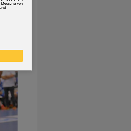
e, Messung von
 und