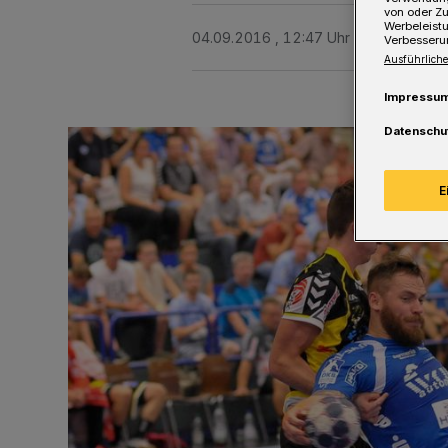
von oder Zu
Werbeleist
04.09.2016 , 12:47 Uhr
Eine Minute 
Verbesseru
Ausführliche
Impressu
Datenschu
E