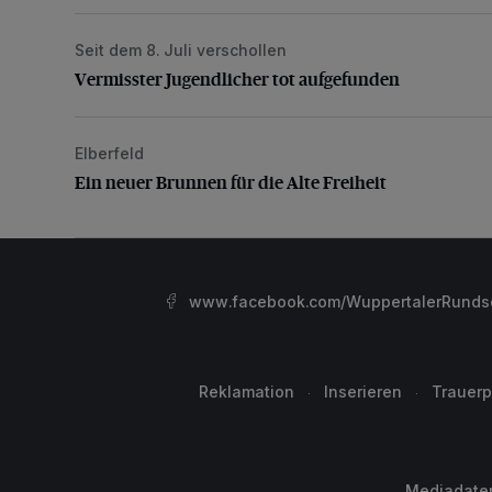
Seit dem 8. Juli verschollen
Vermisster Jugendlicher tot aufgefunden
Vermisster Jugendlicher tot aufgefunden
Elberfeld
Ein neuer Brunnen für die Alte Freiheit
Ein neuer Brunnen für die Alte Freiheit
www.facebook.com/WuppertalerRunds
Reklamation
Inserieren
Trauerp
Mediadate