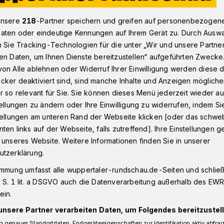
unsere
218
-Partner speichern und greifen auf personenbezogen
aten oder eindeutige Kennungen auf Ihrem Gerät zu. Durch Ausw
veticker: Leipzig - BHC
n Sie Tracking-Technologien für die unter „Wir und unsere Partne
en Daten, um Ihnen Dienste bereitzustellen“ aufgeführten Zwecke
on Alle ablehnen oder Widerruf Ihrer Einwilligung werden diese de
t am Sonntag (15 Uhr)
cker deaktiviert sind, sind manche Inhalte und Anzeigen möglich
r so relevant für Sie. Sie können dieses Menü jederzeit wieder au
eipzig - BHC
tellungen zu ändern oder Ihre Einwilligung zu widerrufen, indem Si
stellungen am unteren Rand der Webseite klicken [oder das schw
ten links auf der Webseite, falls zutreffend]. Ihre Einstellungen g
ar ein ebenso munterer wie problemloser
 unseres Website. Weitere Informationen finden Sie in unserer
fL Gummersbach überraschend am
utzerklärung.
fen-Friesenheim scheiterte, ist der
immung umfasst alle wuppertaler-rundschau.de-Seiten und schließt
ischer HC ins Achtelfinale des DHB-
 S. 1 lit. a DSGVO auch die Datenverarbeitung außerhalb des EWR, 
ein.
unsere Partner verarbeiten Daten, um Folgendes bereitzustell
 genauer Standortdaten. Endgeräteeigenschaften zur Identifikation aktiv abfra