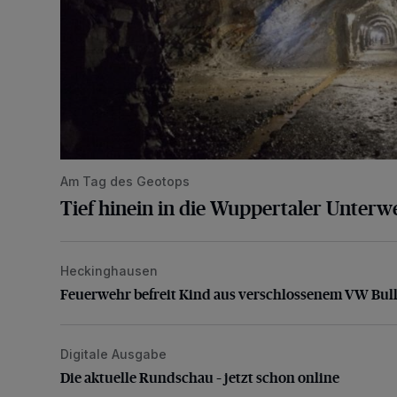
Am Tag des Geotops
Tief hinein in die Wuppertaler Unterwe
Heckinghausen
Feuerwehr befreit Kind aus verschlossenem VW Bulli
Feuerwehr befreit Kind aus verschlossenem VW Bull
Digitale Ausgabe
Die aktuelle Rundschau – jetzt schon online
Die aktuelle Rundschau – jetzt schon online