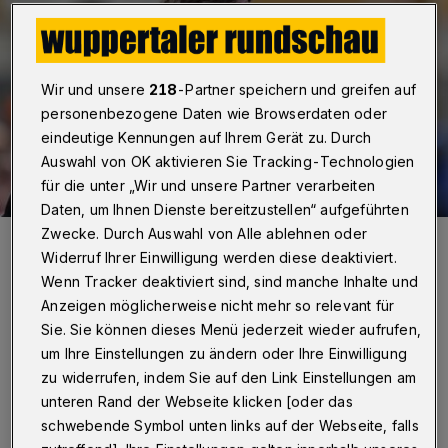
Wir und unsere
218
-Partner speichern und greifen auf
personenbezogene Daten wie Browserdaten oder
eindeutige Kennungen auf Ihrem Gerät zu. Durch
Auswahl von OK aktivieren Sie Tracking-Technologien
für die unter „Wir und unsere Partner verarbeiten
Daten, um Ihnen Dienste bereitzustellen“ aufgeführten
Zwecke. Durch Auswahl von Alle ablehnen oder
Chefcoach Sebastian Hinze kann nur per Ferndiagnose eingreifen.
Widerruf Ihrer Einwilligung werden diese deaktiviert.
Foto: Dirk Freund
Wenn Tracker deaktiviert sind, sind manche Inhalte und
Anzeigen möglicherweise nicht mehr so relevant für
Sie. Sie können dieses Menü jederzeit wieder aufrufen,
um Ihre Einstellungen zu ändern oder Ihre Einwilligung
S
zu widerrufen, indem Sie auf den Link Einstellungen am
ebastian Hinze befindet sich positiv
unteren Rand der Webseite klicken [oder das
getestet bis zumindest Anfang
schwebende Symbol unten links auf der Webseite, falls
kommender Woche in Quarantäne und wird