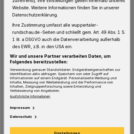
zutreffend]. Ihre Einstellungen gelten innerhalb unseres
Website. Weitere Informationen finden Sie in unserer
durch Co-Trainer Markus Pütz vertreten.
Datenschutzerklärung.
„Unsere Abläufe gehen normal weiter, jeder
Ihre Zustimmung umfasst alle wuppertaler-
wird sich voll auf seine Rolle konzentrieren.
rundschau.de-Seiten und schließt gem. Art. 49 Abs. 1 S.
Ich bin nur ein Teil des Ganzen“, sagt Pütz.
1 lit. a DSGVO auch die Datenverarbeitung außerhalb
des EWR, z.B. in den USA ein.
Der A-Lizenz-Inhaber wird als Cheftrainer
Wir und unsere Partner verarbeiten Daten, um
seine Premiere in der Bundesliga feiern. „Viel
Folgendes bereitzustellen:
wichtiger ist aber, dass bei allen der Fokus
Verwendung genauer Standortdaten. Endgeräteeigenschaften zur
Identifikation aktiv abfragen. Speichern von oder Zugriff auf
voll da ist. So ähnlich war es auch mal vor
Informationen auf einem Endgerät. Personalisierte Werbung und
Inhalte, Messung von Werbeleistung und der Performance von
Inhalten, Zielgruppenforschung sowie Entwicklung und
etwa einem Jahr, als wir ohne Training aus
Verbesserung von Angeboten.
der Mannschaftsquarantäne gekommen sind,
Ausführliche Informationen
um beim TuSEM Essen anzutreten. Das hat
Impressum
damals gut funktioniert - genauso erhoffe ich
Datenschutz
es mir am Samstag“, sagt der 39-Jährige.
Einstellungen