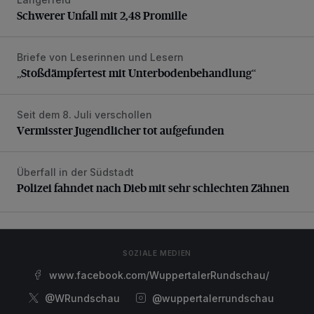
Schwerer Unfall mit 2,48 Promille
Schwerer Unfall mit 2,48 Promille
Briefe von Leserinnen und Lesern
„Stoßdämpfertest mit Unterbodenbehandlung“
„Stoßdämpfertest mit Unterbodenbehandlung“
Seit dem 8. Juli verschollen
Vermisster Jugendlicher tot aufgefunden
Vermisster Jugendlicher tot aufgefunden
Überfall in der Südstadt
Polizei fahndet nach Dieb mit sehr schlechten Zähnen
Polizei fahndet nach Dieb mit sehr schlechten Zähnen
SOZIALE MEDIEN
www.facebook.com/WuppertalerRundschau/
@WRundschau
@wuppertalerrundschau