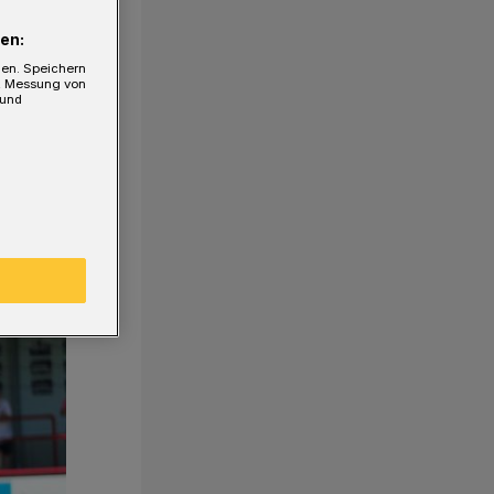
en:
gen. Speichern
e, Messung von
 und