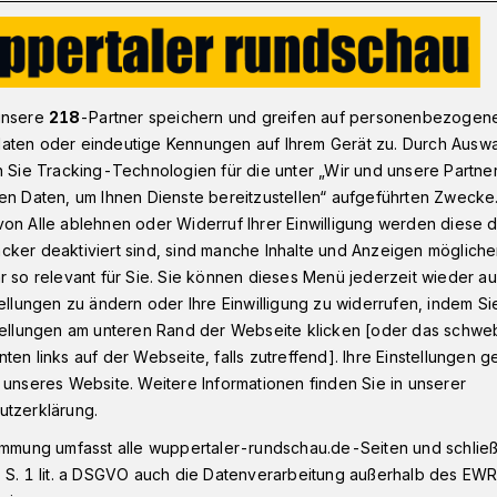
V: Pagano behielt kühlen Kopf
unsere
218
-Partner speichern und greifen auf personenbezogen
aten oder eindeutige Kennungen auf Ihrem Gerät zu. Durch Ausw
n Sie Tracking-Technologien für die unter „Wir und unsere Partne
0) beim SV Verl
en Daten, um Ihnen Dienste bereitzustellen“ aufgeführten Zwecke
 behielt kühlen
on Alle ablehnen oder Widerruf Ihrer Einwilligung werden diese de
cker deaktiviert sind, sind manche Inhalte und Anzeigen möglich
r so relevant für Sie. Sie können dieses Menü jederzeit wieder au
tellungen zu ändern oder Ihre Einwilligung zu widerrufen, indem Si
stellungen am unteren Rand der Webseite klicken [oder das schw
ten links auf der Webseite, falls zutreffend]. Ihre Einstellungen g
sommerlichen Temperaturen hat der
 unseres Website. Weitere Informationen finden Sie in unserer
pertaler SV am Samstagnachmittag (27.
utzerklärung.
ge Auswärtsaufgabe beim SC Verl
immung umfasst alle wuppertaler-rundschau.de-Seiten und schließt
)-Unentschieden geholt.
 S. 1 lit. a DSGVO auch die Datenverarbeitung außerhalb des EWR, 