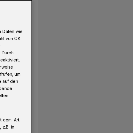
e Daten wie
ahl von OK
r
. Durch
aktiviert.
erweise
frufen, um
e auf den
ebende
elten
 gem. Art.
z.B. in