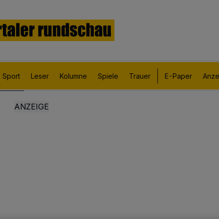
Sport
Leser
Kolumne
Spiele
Trauer
E-Paper
Anze