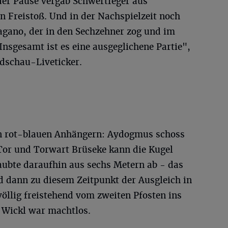
 der Pause vergab Schwertfeger aus
en Freistoß. Und in der Nachspielzeit noch
Pagano, der in den Sechzehner zog und im
Insgesamt ist es eine ausgeglichene Partie",
dschau-Liveticker.
den rot-blauen Anhängern: Aydogmus schoss
 Tor und Torwart Brüseke kann die Kugel
aubte daraufhin aus sechs Metern ab - das
d dann zu diesem Zeitpunkt der Ausgleich in
völlig freistehend vom zweiten Pfosten ins
Wickl war machtlos.