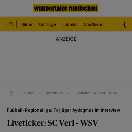
Bilder
Umfrage
Lokales
Stadtteile
Sport
Le
Sport
Sporttexte
Liveticker: SC Verl - WSV
Fußball-Regionalliga: Torjäger Aydogmus im Interview
Liveticker: SC Verl - WSV