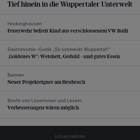
Tief hinein in die Wuppertaler Unterwelt
Heckinghausen
Feuerwehr befreit Kind aus verschlossenem VW Bulli
Feuerwehr befreit Kind aus verschlossenem VW Bulli
Gastronomie-Guide „So schmeckt Wuppertal!“
„Goldenes W“: Weisheit, Geduld – und gutes Essen
„Goldenes W“: Weisheit, Geduld – und gutes Essen
Barmen
Neuer Projekteigner am Heubruch
Neuer Projekteigner am Heubruch
Briefe von Leserinnen und Lesern
Verbesserungen wären möglich
Verbesserungen wären möglich
SOZIALE MEDIEN