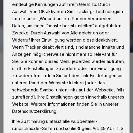
eindeutige Kennungen auf Ihrem Gerät zu. Durch
Auswahl von OK aktivieren Sie Tracking-Technologien
für die unter „Wir und unsere Partner verarbeiten
Daten, um Ihnen Dienste bereitzustellen“ aufgeführten
Zwecke. Durch Auswahl von Alle ablehnen oder
Widerruf Ihrer Einwilligung werden diese deaktiviert.
Wenn Tracker deaktiviert sind, sind manche Inhalte und
Anzeigen möglicherweise nicht mehr so relevant für
Ercan Aydogmus trifft und trifft - auch mit seit Montag 37 Jahren ...
Sie. Sie können dieses Menü jederzeit wieder aufrufen,
Foto: Dirk Freund
um Ihre Einstellungen zu ändern oder Ihre Einwilligung
zu widerrufen, indem Sie auf den Link Einstellungen am
unteren Rand der Webseite klicken [oder das
schwebende Symbol unten links auf der Webseite, falls
zutreffend]. Ihre Einstellungen gelten innerhalb unseres
Von Thomas Schulz
Website. Weitere Informationen finden Sie in unserer
Datenschutzerklärung.
D
ie Rundschau sprach mit dem
Ihre Zustimmung umfasst alle wuppertaler-
rundschau.de-Seiten und schließt gem. Art. 49 Abs. 1 S.
Goalgetter (zum Liveticker:
hier