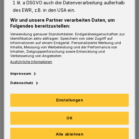
1 lit. a DSGVO auch die Datenverarbeitung außerhalb
klicken!
)
des EWR, z.B. in den USA ein.
Wir und unsere Partner verarbeiten Daten, um
Rundschau: Herzlichen Glückwunsch zum
Folgendes bereitzustellen:
Geburtstag, Herr Aydogmus! Wie wurde gefeiert?
Verwendung genauer Standortdaten. Endgeräteeigenschaften zur
Identifikation aktiv abfragen. Speichern von oder Zugriff auf
Informationen auf einem Endgerät. Personalisierte Werbung und
Aydogmus:
Vielen Dank. Also eine große Party
Inhalte, Messung von Werbeleistung und der Performance von
Inhalten, Zielgruppenforschung sowie Entwicklung und
Verbesserung von Angeboten.
gibt es in meinem Alter nicht mehr. Ich bin
Ausführliche Informationen
nach dem Training zu meiner Familie
Impressum
gefahren und wir haben zusammen lecker
Datenschutz
gegessen.
Einstellungen
Rundschau: Wurden Sie denn auch reichlich
beschenkt?
OK
Aydogmus:
Es gab ein paar nützliche Dinge.
Alle ablehnen
Gutes Eau de Toilette und coole