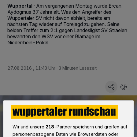
Wuppertal
·
Am vergangenen Montag wurde Ercan
Aydogmus 37 Jahre alt. Was den Angreifer des
Wuppertaler SV nicht davon abhielt, bereits am
nächsten Tag wieder auf Torejagd zu gehen. Seine
beiden Treffer zum 2:1 gegen Landesligist SV Straelen
bewahrten den WSV vor einer Blamage im
Niederrhein-Pokal.
27.08.2016 , 11:43 Uhr
3 Minuten Lesezeit
Wir und unsere
218
-Partner speichern und greifen auf
personenbezogene Daten wie Browserdaten oder