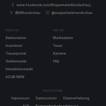
www.facebook.com/WuppertalerRundschau/
@WRundschau
@wuppertalerrundschau
SERVICES
VERLAG
Reklamation
Mediadaten
Inserieren
Team
Trauerportal
Karriere
Stellenmarkt
FAQ
Immobilienmarkt
AZUBI NRW
RECHTLICHES
Impressum
Datenschutz
Datenerhebung
AGB
Barrierefreiheitserklärung