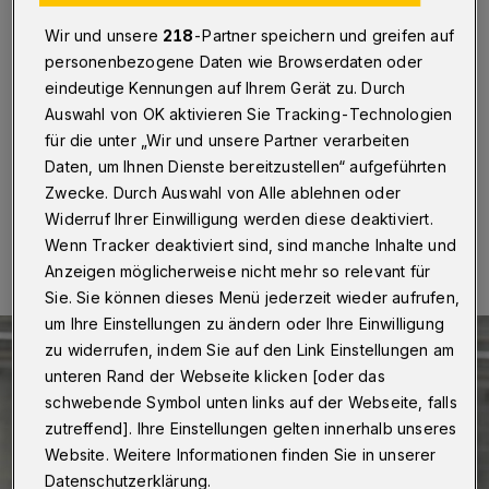
Wir und unsere
218
-Partner speichern und greifen auf
Wuppertal
·
Im Stadion am Zoo steigt am
Montagabend (5. September 2016) der Westschlager
personenbezogene Daten wie Browserdaten oder
zwischen den Fußball-Regionalligisten Wuppertaler SV
eindeutige Kennungen auf Ihrem Gerät zu. Durch
und Alemannia Aachen. Anstoß ist um 20:15 Uhr
Auswahl von OK aktivieren Sie Tracking-Technologien
(Liveticker).
für die unter „Wir und unsere Partner verarbeiten
Daten, um Ihnen Dienste bereitzustellen“ aufgeführten
Zwecke. Durch Auswahl von Alle ablehnen oder
05.09.2016 , 16:34 Uhr
Eine Minute Lesezeit
Widerruf Ihrer Einwilligung werden diese deaktiviert.
Wenn Tracker deaktiviert sind, sind manche Inhalte und
Anzeigen möglicherweise nicht mehr so relevant für
Sie. Sie können dieses Menü jederzeit wieder aufrufen,
um Ihre Einstellungen zu ändern oder Ihre Einwilligung
zu widerrufen, indem Sie auf den Link Einstellungen am
unteren Rand der Webseite klicken [oder das
schwebende Symbol unten links auf der Webseite, falls
zutreffend]. Ihre Einstellungen gelten innerhalb unseres
Website. Weitere Informationen finden Sie in unserer
Datenschutzerklärung.