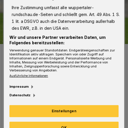
Ihre Zustimmung umfasst alle wuppertaler-
rundschau.de-Seiten und schließt gem. Art. 49 Abs. 1 S.
1 lit. a DSGVO auch die Datenverarbeitung außerhalb
des EWR, z.B. in den USA ein.
Wir und unsere Partner verarbeiten Daten, um
Folgendes bereitzustellen:
Kapitän Gaetano Manno ist wieder fit.
Verwendung genauer Standortdaten. Endgeräteeigenschaften zur
Identifikation aktiv abfragen. Speichern von oder Zugriff auf
Foto: Dirk Freund
Informationen auf einem Endgerät. Personalisierte Werbung und
Inhalte, Messung von Werbeleistung und der Performance von
Inhalten, Zielgruppenforschung sowie Entwicklung und
Verbesserung von Angeboten.
Ausführliche Informationen
Impressum
T
rainer Stefan Vollmerhausen kann auf
Datenschutz
seine Stammelf zurückgreifen, auch
Kapitän Gaetano Manno ist wieder dabei. Kurz
Einstellungen
vor dem Ende der Transfer-Periode hatte der
WSV einen weiteren Spieler verpflichtet. Der
OK