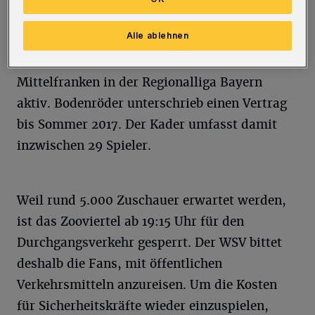
20-jährige Tim Bodenröder kommt vom
Alle ablehnen
Zweitligisten Greuther Fürth. Die
Offensivkraft war zuletzt für die U23 der
Mittelfranken in der Regionalliga Bayern
aktiv. Bodenröder unterschrieb einen Vertrag
bis Sommer 2017. Der Kader umfasst damit
inzwischen 29 Spieler.
Weil rund 5.000 Zuschauer erwartet werden,
ist das Zooviertel ab 19:15 Uhr für den
Durchgangsverkehr gesperrt. Der WSV bittet
deshalb die Fans, mit öffentlichen
Verkehrsmitteln anzureisen. Um die Kosten
für Sicherheitskräfte wieder einzuspielen,