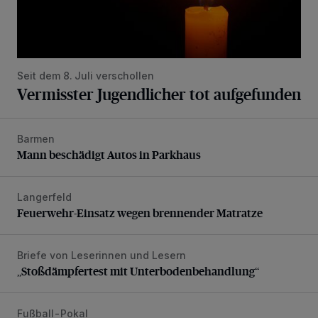
Seit dem 8. Juli verschollen
Vermisster Jugendlicher tot aufgefunden
Barmen
Mann beschädigt Autos in Parkhaus
Mann beschädigt Autos in Parkhaus
Langerfeld
Feuerwehr-Einsatz wegen brennender Matratze
Feuerwehr-Einsatz wegen brennender Matratze
Briefe von Leserinnen und Lesern
„Stoßdämpfertest mit Unterbodenbehandlung“
„Stoßdämpfertest mit Unterbodenbehandlung“
Fußball-Pokal
WSV: Übertragung im Barmer Bahnhof und klare Ansage