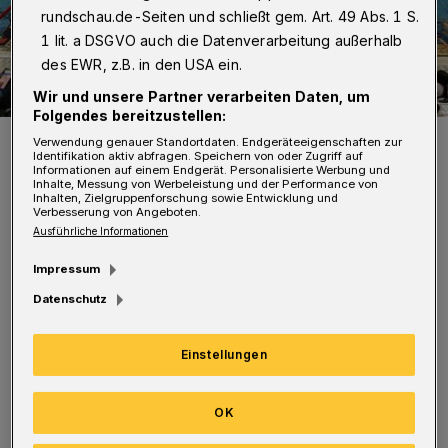
rundschau.de-Seiten und schließt gem. Art. 49 Abs. 1 S.
1 lit. a DSGVO auch die Datenverarbeitung außerhalb
des EWR, z.B. in den USA ein.
Wir und unsere Partner verarbeiten Daten, um
Folgendes bereitzustellen:
Es wird wieder voll im Heinz-Hoffmann-Bad.
Verwendung genauer Standortdaten. Endgeräteeigenschaften zur
Identifikation aktiv abfragen. Speichern von oder Zugriff auf
Foto: Dirk Freund
Informationen auf einem Endgerät. Personalisierte Werbung und
Inhalte, Messung von Werbeleistung und der Performance von
Inhalten, Zielgruppenforschung sowie Entwicklung und
Verbesserung von Angeboten.
Ausführliche Informationen
Impressum
Wer mindestens 50 Meter absolviert, erhält
Datenschutz
eine Urkunde, ab einem Kilometer eine
Goldmedaille. Sonderpreise gibt es für die
Einstellungen
besten Junioren und Senioren, die
erfolgreichsten Grund- und weiterführenden
OK
Schulen, die Schwimmerinnen und