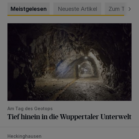
Meistgelesen
Neueste Artikel
Zum Thema
Tief hinein in die Wuppertaler Unterwelt
Am Tag des Geotops
Tief hinein in die Wuppertaler Unterwelt
Heckinghausen
Feuerwehr befreit Kind aus verschlossenem VW Bulli