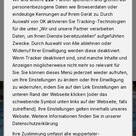
Küllenhahn
personenbezogene Daten wie Browserdaten oder
eindeutige Kennungen auf Ihrem Gerät zu. Durch
Wuppertal
·
Das Wuppertaler 24-Stunden-
Auswahl von OK aktivieren Sie Tracking-Technologien
Schwimmen beginnt am Samstag (18. Januar 2020)
um 13 Uhr im Heinz-Hoffmann-Bad auf Küllenhahn.
für die unter „Wir und unsere Partner verarbeiten
Daten, um Ihnen Dienste bereitzustellen“ aufgeführten
Zwecke. Durch Auswahl von Alle ablehnen oder
Widerruf Ihrer Einwilligung werden diese deaktiviert.
09.01.2020 , 07:00 Uhr
Eine Minute Lesezeit
Wenn Tracker deaktiviert sind, sind manche Inhalte und
Anzeigen möglicherweise nicht mehr so relevant für
Sie. Sie können dieses Menü jederzeit wieder aufrufen,
um Ihre Einstellungen zu ändern oder Ihre Einwilligung
zu widerrufen, indem Sie auf den Link Einstellungen am
unteren Rand der Webseite klicken [oder das
schwebende Symbol unten links auf der Webseite, falls
zutreffend]. Ihre Einstellungen gelten innerhalb unseres
Website. Weitere Informationen finden Sie in unserer
Datenschutzerklärung.
Ihre Zustimmung umfasst alle wuppertaler-