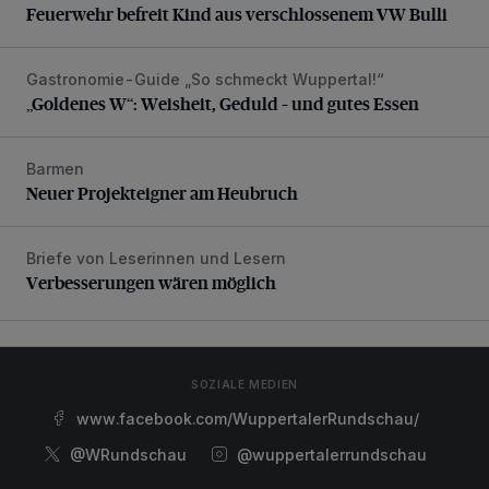
Feuerwehr befreit Kind aus verschlossenem VW Bulli
Gastronomie-Guide „So schmeckt Wuppertal!“
„Goldenes W“: Weisheit, Geduld – und gutes Essen
„Goldenes W“: Weisheit, Geduld – und gutes Essen
Barmen
Neuer Projekteigner am Heubruch
Neuer Projekteigner am Heubruch
Briefe von Leserinnen und Lesern
Verbesserungen wären möglich
Verbesserungen wären möglich
SOZIALE MEDIEN
www.facebook.com/WuppertalerRundschau/
@WRundschau
@wuppertalerrundschau