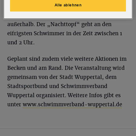
Schwimmer mit den längsten Strecken sowie
Alle ablehnen
die besten Teams aus Wuppertal sowie von
außerhalb. Der „Nachttopf“ geht an den
eifrigsten Schwimmer in der Zeit zwischen 1
und 2 Uhr.
Geplant sind zudem viele weitere Aktionen im
Becken und am Rand. Die Veranstaltung wird
gemeinsam von der Stadt Wuppertal, dem
Stadtsportbund und Schwimmverband
Wuppertal organisiert. Weitere Infos gibt es
unter
www.schwimmverband-wuppertal.de