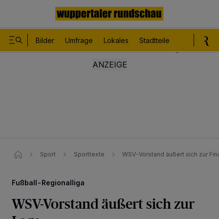
Bilder
Umfrage
Lokales
Stadtteile
Sport
Le
Sport
Sporttexte
WSV-Vorstand äußert sich zur Fi
Fußball-Regionalliga
WSV-Vorstand äußert sich zur