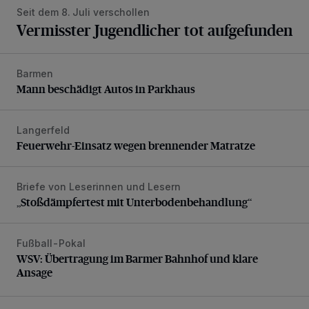
Seit dem 8. Juli verschollen
Vermisster Jugendlicher tot aufgefunden
Barmen
Mann beschädigt Autos in Parkhaus
Mann beschädigt Autos in Parkhaus
Langerfeld
Feuerwehr-Einsatz wegen brennender Matratze
Feuerwehr-Einsatz wegen brennender Matratze
Briefe von Leserinnen und Lesern
„Stoßdämpfertest mit Unterbodenbehandlung“
„Stoßdämpfertest mit Unterbodenbehandlung“
Fußball-Pokal
WSV: Übertragung im Barmer Bahnhof und klare Ansage
WSV: Übertragung im Barmer Bahnhof und klare
Ansage