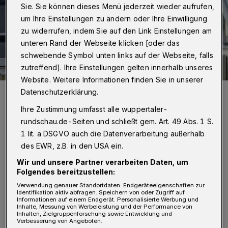
Sie. Sie können dieses Menü jederzeit wieder aufrufen,
um Ihre Einstellungen zu ändern oder Ihre Einwilligung
zu widerrufen, indem Sie auf den Link Einstellungen am
unteren Rand der Webseite klicken [oder das
schwebende Symbol unten links auf der Webseite, falls
zutreffend]. Ihre Einstellungen gelten innerhalb unseres
Website. Weitere Informationen finden Sie in unserer
WSV-Finanzvorstand Melanie Drees drückte auf dem Tivoli die
Datenschutzerklärung.
Daumen. Es half.
Ihre Zustimmung umfasst alle wuppertaler-
Foto: Jochen Classen
rundschau.de-Seiten und schließt gem. Art. 49 Abs. 1 S.
1 lit. a DSGVO auch die Datenverarbeitung außerhalb
des EWR, z.B. in den USA ein.
Wir und unsere Partner verarbeiten Daten, um
Von Jörn Koldehoff
Folgendes bereitzustellen:
Verwendung genauer Standortdaten. Endgeräteeigenschaften zur
Identifikation aktiv abfragen. Speichern von oder Zugriff auf
F
Informationen auf einem Endgerät. Personalisierte Werbung und
ür 14 Uhr hat der Vorstand zu einer
Inhalte, Messung von Werbeleistung und der Performance von
Inhalten, Zielgruppenforschung sowie Entwicklung und
Pressekonferenz eingeladen (wir
Verbesserung von Angeboten.