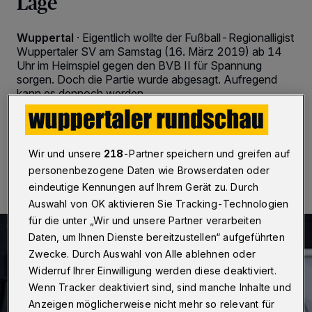
Lage
Wuppertal
·
Eigentlich wollte der Fußball-Regionalligist
Wuppertaler SV am Samstag (16. März 2019) ab 14
Uhr im Heimspiel gegen den BVB II für Spannung
sorgen. Doch die Partie wurde abgesagt. Aufregend
kann es dennoch werden.
15.03.2019 , 21:04 Uhr
2 Minuten Lesezeit
Wir und unsere
218
-Partner speichern und greifen auf
personenbezogene Daten wie Browserdaten oder
eindeutige Kennungen auf Ihrem Gerät zu. Durch
Auswahl von OK aktivieren Sie Tracking-Technologien
für die unter „Wir und unsere Partner verarbeiten
Daten, um Ihnen Dienste bereitzustellen“ aufgeführten
Zwecke. Durch Auswahl von Alle ablehnen oder
Widerruf Ihrer Einwilligung werden diese deaktiviert.
Wenn Tracker deaktiviert sind, sind manche Inhalte und
Anzeigen möglicherweise nicht mehr so relevant für