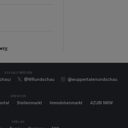
erg
berg
SOZIALE MEDIEN
chau/
@WRundschau
@wuppertalerrundschau
SERVICES
ortal
Stellenmarkt
Immobilienmarkt
AZUBI NRW
VERLAG