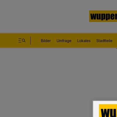
Bilder
Umfrage
Lokales
Stadtteile