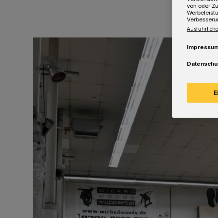
von oder Zu
Werbeleist
Verbesseru
Ausführliche
Impressu
Datenschu
E