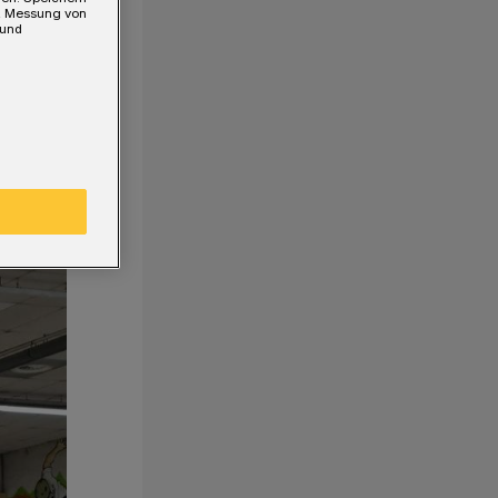
e, Messung von
 und