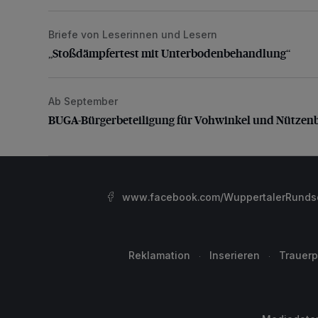
Briefe von Leserinnen und Lesern
„Stoßdämpfertest mit Unterbodenbehandlung“
„Stoßdämpfertest mit Unterbodenbehandlung“
Ab September
BUGA-Bürgerbeteiligung für Vohwinkel und Nützenb
BUGA-Bürgerbeteiligung für Vohwinkel und Nützen
www.facebook.com/WuppertalerRunds
Reklamation
Inserieren
Trauerp