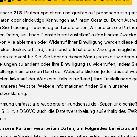
unsere
218
-Partner speichern und greifen auf personenbezogen
aten oder eindeutige Kennungen auf Ihrem Gerät zu. Durch Ausw
cked Woods: Jubel über Heimsieg
n Sie Tracking-Technologien für die unter „Wir und unsere Partne
en Daten, um Ihnen Dienste bereitzustellen“ aufgeführten Zwecke
on Alle ablehnen oder Widerruf Ihrer Einwilligung werden diese de
cker deaktiviert sind, sind manche Inhalte und Anzeigen möglich
r so relevant für Sie. Sie können dieses Menü jederzeit wieder au
eimsieg
tellungen zu ändern oder Ihre Einwilligung zu widerrufen, indem Si
stellungen am unteren Rand der Webseite klicken [oder das schw
ten links auf der Webseite, falls zutreffend]. Ihre Einstellungen g
ktive und Zuschauer aus ganz Europa
 unseres Website. Weitere Informationen finden Sie in unserer
e Skaterhalle „Wicked Woods“ nach
utzerklärung.
lifier“ für die Weltmeisterschaft.
immung umfasst alle wuppertaler-rundschau.de-Seiten und schließt
 S. 1 lit. a DSGVO auch die Datenverarbeitung außerhalb des EWR, 
ein.
unsere Partner verarbeiten Daten, um Folgendes bereitzustell
esezeit
 genauer Standortdaten. Endgeräteeigenschaften zur Identifikation aktiv abfra