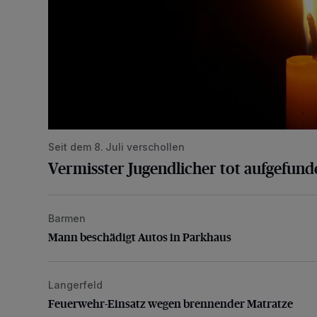
Seit dem 8. Juli verschollen
Vermisster Jugendlicher tot aufgefund
Barmen
Mann beschädigt Autos in Parkhaus
Mann beschädigt Autos in Parkhaus
Langerfeld
Feuerwehr-Einsatz wegen brennender Matratze
Feuerwehr-Einsatz wegen brennender Matratze