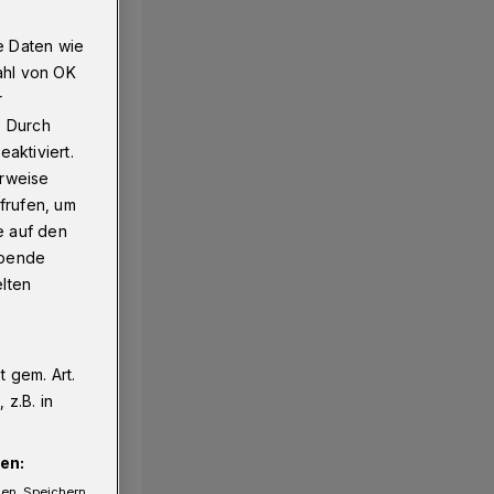
e Daten wie
ahl von OK
r
. Durch
aktiviert.
erweise
frufen, um
e auf den
ebende
elten
 gem. Art.
z.B. in
en:
gen. Speichern