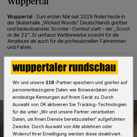
Wuppertal
Wuppertal
·
Zum ersten Mal seit 2019 findet heute in
der Skaterhalle „Wicked Woods“ Deutschlands größter
und bedeutsamster Scooter-Contest statt – der „Scoot
or die 22“. Er umfasst Wettbewerbe sowohl für die
Amateure als auch für die professionellen Fahrerinnen
und Fahrer.
20.09.2022 , 21:00 Uhr
Eine Minute Lesezeit
Wir und unsere
218
-Partner speichern und greifen auf
personenbezogene Daten wie Browserdaten oder
eindeutige Kennungen auf Ihrem Gerät zu. Durch
Auswahl von OK aktivieren Sie Tracking-Technologien
für die unter „Wir und unsere Partner verarbeiten
Daten, um Ihnen Dienste bereitzustellen“ aufgeführten
Zwecke. Durch Auswahl von Alle ablehnen oder
Widerruf Ihrer Einwilligung werden diese deaktiviert.