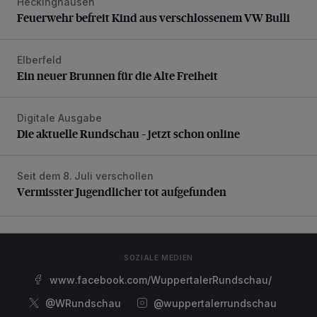
Heckinghausen
Feuerwehr befreit Kind aus verschlossenem VW Bulli
Feuerwehr befreit Kind aus verschlossenem VW Bulli
Elberfeld
Ein neuer Brunnen für die Alte Freiheit
Ein neuer Brunnen für die Alte Freiheit
Digitale Ausgabe
Die aktuelle Rundschau – jetzt schon online
Die aktuelle Rundschau – jetzt schon online
Seit dem 8. Juli verschollen
Vermisster Jugendlicher tot aufgefunden
Vermisster Jugendlicher tot aufgefunden
SOZIALE MEDIEN
www.facebook.com/WuppertalerRundschau/
@WRundschau
@wuppertalerrundschau