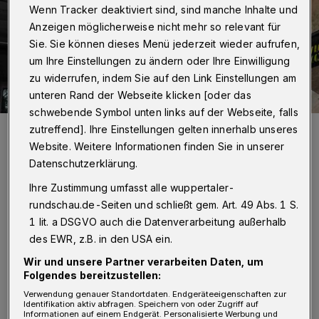
Wenn Tracker deaktiviert sind, sind manche Inhalte und
Anzeigen möglicherweise nicht mehr so relevant für
Sie. Sie können dieses Menü jederzeit wieder aufrufen,
um Ihre Einstellungen zu ändern oder Ihre Einwilligung
zu widerrufen, indem Sie auf den Link Einstellungen am
unteren Rand der Webseite klicken [oder das
schwebende Symbol unten links auf der Webseite, falls
Szene vom Event im Jahr 2019 vor der Corona-Pause.
zutreffend]. Ihre Einstellungen gelten innerhalb unseres
Foto: Wicked Woods
Website. Weitere Informationen finden Sie in unserer
Datenschutzerklärung.
Ihre Zustimmung umfasst alle wuppertaler-
rundschau.de-Seiten und schließt gem. Art. 49 Abs. 1 S.
1 lit. a DSGVO auch die Datenverarbeitung außerhalb
„Stunt Scooting“ ist unter Kindern und
des EWR, z.B. in den USA ein.
Jugendlichen auf dem Vormarsch. So hat
Wir und unsere Partner verarbeiten Daten, um
Folgendes bereitzustellen:
„Wicked Woods“ – im Wuppertaler Osten an
Verwendung genauer Standortdaten. Endgeräteeigenschaften zur
der Langobardenstraße 65 am Bergischen
Identifikation aktiv abfragen. Speichern von oder Zugriff auf
Informationen auf einem Endgerät. Personalisierte Werbung und