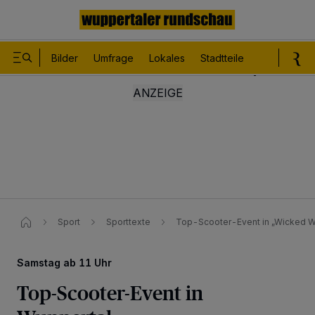
Bilder
Umfrage
Lokales
Stadtteile
Sport
Le
Sport
Sporttexte
Top-Scooter-Event in „Wicked Wo
Samstag ab 11 Uhr
Top-Scooter-Event in