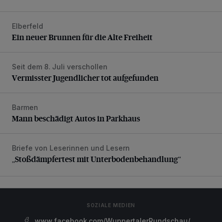
Elberfeld
Ein neuer Brunnen für die Alte Freiheit
Ein neuer Brunnen für die Alte Freiheit
Seit dem 8. Juli verschollen
Vermisster Jugendlicher tot aufgefunden
Vermisster Jugendlicher tot aufgefunden
Barmen
Mann beschädigt Autos in Parkhaus
Mann beschädigt Autos in Parkhaus
Briefe von Leserinnen und Lesern
„Stoßdämpfertest mit Unterbodenbehandlung“
„Stoßdämpfertest mit Unterbodenbehandlung“
SOZIALE MEDIEN
www.facebook.com/WuppertalerRundschau/