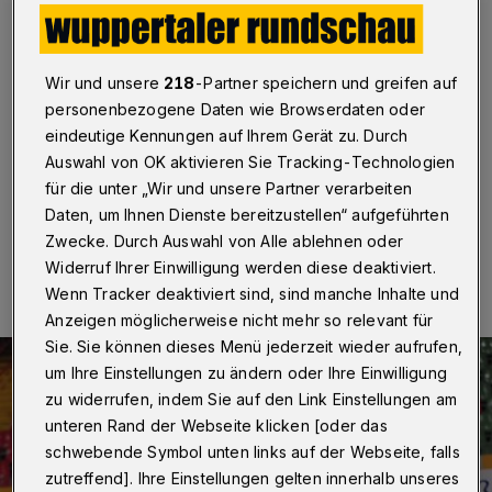
Aufstiegsambitionen
Wuppertal / Oberhausen
·
Der Wuppertaler SV bleibt
auf Kurs Richtung Regionalliga. Gründonnerstag (24.
Wir und unsere
218
-Partner speichern und greifen auf
März 2016) setzte sich der Oberliga-Tabellenführer bei
personenbezogene Daten wie Browserdaten oder
RW Oberhausen II vor 1.172 Zuschauern mit 2:0 (1:0)
eindeutige Kennungen auf Ihrem Gerät zu. Durch
durch.
Auswahl von OK aktivieren Sie Tracking-Technologien
für die unter „Wir und unsere Partner verarbeiten
Daten, um Ihnen Dienste bereitzustellen“ aufgeführten
24.03.2016 , 20:23 Uhr
Eine Minute Lesezeit
Zwecke. Durch Auswahl von Alle ablehnen oder
Widerruf Ihrer Einwilligung werden diese deaktiviert.
Wenn Tracker deaktiviert sind, sind manche Inhalte und
Anzeigen möglicherweise nicht mehr so relevant für
Sie. Sie können dieses Menü jederzeit wieder aufrufen,
um Ihre Einstellungen zu ändern oder Ihre Einwilligung
zu widerrufen, indem Sie auf den Link Einstellungen am
unteren Rand der Webseite klicken [oder das
schwebende Symbol unten links auf der Webseite, falls
zutreffend]. Ihre Einstellungen gelten innerhalb unseres