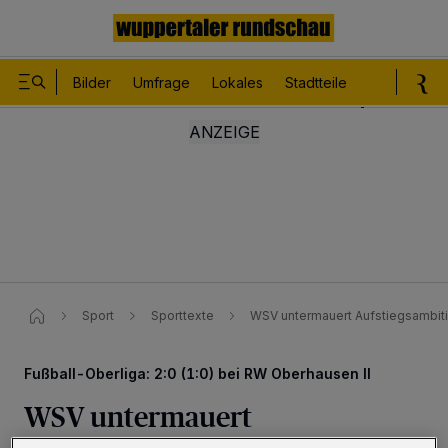
Bilder
Umfrage
Lokales
Stadtteile
Sport
Le
Sport
Sporttexte
WSV untermauert Aufstiegsambit
Fußball-Oberliga: 2:0 (1:0) bei RW Oberhausen II
WSV untermauert