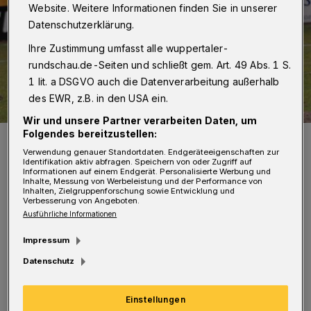
Website. Weitere Informationen finden Sie in unserer
Datenschutzerklärung.
Ihre Zustimmung umfasst alle wuppertaler-
rundschau.de-Seiten und schließt gem. Art. 49 Abs. 1 S.
1 lit. a DSGVO auch die Datenverarbeitung außerhalb
des EWR, z.B. in den USA ein.
Wir und unsere Partner verarbeiten Daten, um
Folgendes bereitzustellen:
Der perfekte Heber zur WSV-Führung!
Verwendung genauer Standortdaten. Endgeräteeigenschaften zur
Foto: Jochen Classen
Identifikation aktiv abfragen. Speichern von oder Zugriff auf
Informationen auf einem Endgerät. Personalisierte Werbung und
Inhalte, Messung von Werbeleistung und der Performance von
Inhalten, Zielgruppenforschung sowie Entwicklung und
Verbesserung von Angeboten.
Ausführliche Informationen
Von Julian Schumacher und Jörn Koldehoff
Impressum
Datenschutz
D
as Team des letztmals gesperrten
Einstellungen
Trainers Stefan Vollmerhausen brillierte