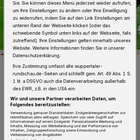
Sie. Sie können dieses Menü jederzeit wieder aufrufen,
um Ihre Einstellungen zu ändern oder Ihre Einwilligung
zu widerrufen, indem Sie auf den Link Einstellungen am
unteren Rand der Webseite klicken [oder das
schwebende Symbol unten links auf der Webseite, falls
zutreffend]. Ihre Einstellungen gelten innerhalb unseres
Website. Weitere Informationen finden Sie in unserer
Datenschutzerklärung.
Sportamtsleiterin Alexandra Szlagowski mit UEFA-Chef Aleksander
Ihre Zustimmung umfasst alle wuppertaler-
Čeferin.
Foto: Dirk Freund
rundschau.de-Seiten und schließt gem. Art. 49 Abs. 1 S.
1 lit. a DSGVO auch die Datenverarbeitung außerhalb
des EWR, z.B. in den USA ein.
Wir und unsere Partner verarbeiten Daten, um
Folgendes bereitzustellen:
Von Jörn Koldehoff
Verwendung genauer Standortdaten. Endgeräteeigenschaften zur
Identifikation aktiv abfragen. Speichern von oder Zugriff auf
Informationen auf einem Endgerät. Personalisierte Werbung und
D
Inhalte, Messung von Werbeleistung und der Performance von
er 56-Jährige traf im Innenraum dabei
Inhalten, Zielgruppenforschung sowie Entwicklung und
Verbesserung von Angeboten.