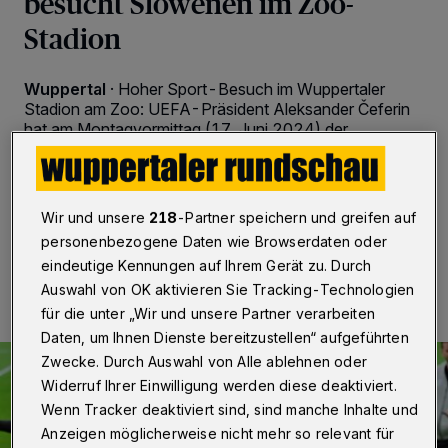
besucht Slowenen im Zoo-
Stadion
Wuppertal
·
Hoher Sport-Besuch im Wuppertaler
Stadion am Zoo: UEFA-Präsident Aleksander Čeferin
hat am Montagvormittag (17. Juni 2024) der
slowenischen Fußball-Nationalmannschaft einen
Besuch abgestattet.
Wir und unsere
218
-Partner speichern und greifen auf
personenbezogene Daten wie Browserdaten oder
17.06.2024 , 13:26 Uhr
Eine Minute Lesezeit
eindeutige Kennungen auf Ihrem Gerät zu. Durch
Auswahl von OK aktivieren Sie Tracking-Technologien
für die unter „Wir und unsere Partner verarbeiten
Daten, um Ihnen Dienste bereitzustellen“ aufgeführten
Zwecke. Durch Auswahl von Alle ablehnen oder
Widerruf Ihrer Einwilligung werden diese deaktiviert.
Wenn Tracker deaktiviert sind, sind manche Inhalte und
Anzeigen möglicherweise nicht mehr so relevant für