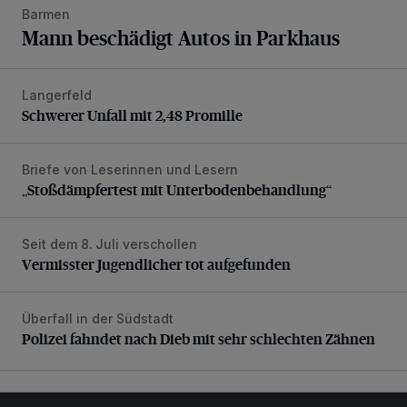
Barmen
Mann beschädigt Autos in Parkhaus
Langerfeld
Schwerer Unfall mit 2,48 Promille
Schwerer Unfall mit 2,48 Promille
Briefe von Leserinnen und Lesern
„Stoßdämpfertest mit Unterbodenbehandlung“
„Stoßdämpfertest mit Unterbodenbehandlung“
Seit dem 8. Juli verschollen
Vermisster Jugendlicher tot aufgefunden
Vermisster Jugendlicher tot aufgefunden
Überfall in der Südstadt
Polizei fahndet nach Dieb mit sehr schlechten Zähnen
Polizei fahndet nach Dieb mit sehr schlechten Zähnen