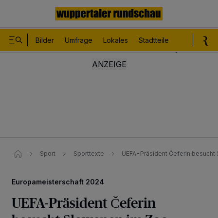
Bilder
Umfrage
Lokales
Stadtteile
Sport
Le
Sport
Sporttexte
UEFA-Präsident Čeferin besucht
Europameisterschaft 2024
UEFA-Präsident Čeferin