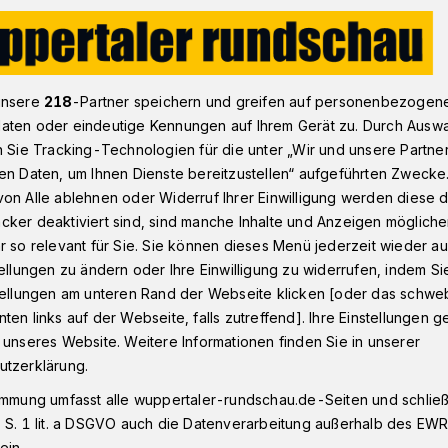
t Bande und Kunstrasen
unsere
218
-Partner speichern und greifen auf personenbezogen
aten oder eindeutige Kennungen auf Ihrem Gerät zu. Durch Ausw
n Sie Tracking-Technologien für die unter „Wir und unsere Partne
ll-Stadtmeisterschaften
en Daten, um Ihnen Dienste bereitzustellen“ aufgeführten Zwecke
nd Kunstrasen
on Alle ablehnen oder Widerruf Ihrer Einwilligung werden diese de
cker deaktiviert sind, sind manche Inhalte und Anzeigen möglich
r so relevant für Sie. Sie können dieses Menü jederzeit wieder au
tellungen zu ändern oder Ihre Einwilligung zu widerrufen, indem Si
l-Stadtmeisterschaften steigen am
stellungen am unteren Rand der Webseite klicken [oder das schw
 ab 10 Uhr in der Uni-Halle.
ten links auf der Webseite, falls zutreffend]. Ihre Einstellungen g
 unseres Website. Weitere Informationen finden Sie in unserer
utzerklärung.
immung umfasst alle wuppertaler-rundschau.de-Seiten und schließt
sezeit
 S. 1 lit. a DSGVO auch die Datenverarbeitung außerhalb des EWR, 
ein.