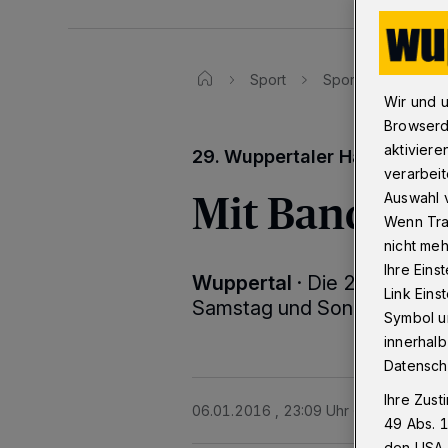
Sport
Sporttexte
Mi
Wir und 
Browserd
aktiviere
29. Wuppertaler Hallenfußba
verarbeit
Mit Bande u
Auswahl v
Wenn Tra
nicht meh
Ihre Eins
Wuppertal
·
Die 29. Fußbal
Link Ein
Samstag und Sonntag jeweils
Symbol un
innerhalb
Datensch
Ihre Zust
06.01.2016 , 23:09 Uhr
2 Minuten Le
49 Abs. 1
den USA 