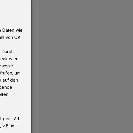
e Daten wie
ahl von OK
r
. Durch
aktiviert.
erweise
frufen, um
e auf den
ebende
elten
 gem. Art.
z.B. in