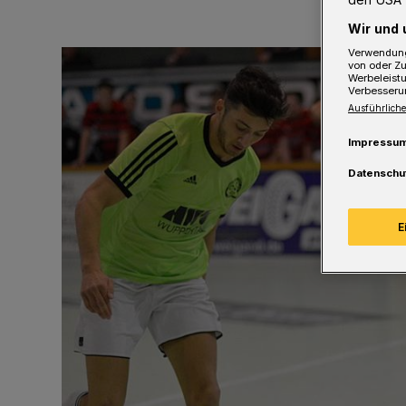
Wir und 
Verwendung
von oder Zu
Werbeleist
Verbesseru
Ausführliche
Impressu
Datenschu
E