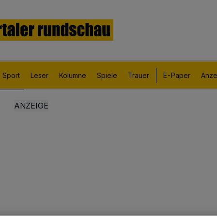
Sport
Leser
Kolumne
Spiele
Trauer
E-Paper
Anze