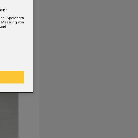
en:
gen. Speichern
e, Messung von
 und