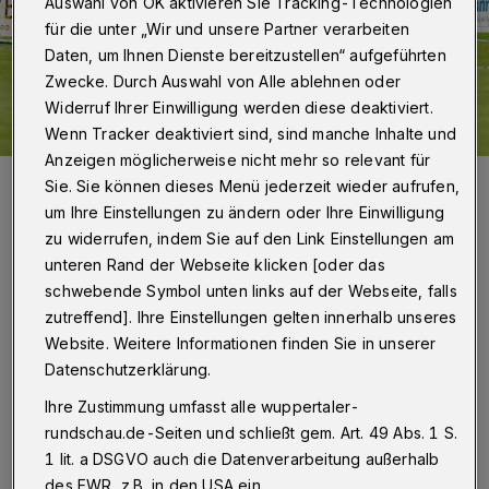
Auswahl von OK aktivieren Sie Tracking-Technologien
für die unter „Wir und unsere Partner verarbeiten
Daten, um Ihnen Dienste bereitzustellen“ aufgeführten
Zwecke. Durch Auswahl von Alle ablehnen oder
Widerruf Ihrer Einwilligung werden diese deaktiviert.
Wenn Tracker deaktiviert sind, sind manche Inhalte und
Anzeigen möglicherweise nicht mehr so relevant für
Kevin Hagemann dreht nach dem Ausgleich zum 1:1 jubelnd ab.
Sie. Sie können dieses Menü jederzeit wieder aufrufen,
Foto: Stefan Rittershaus
um Ihre Einstellungen zu ändern oder Ihre Einwilligung
zu widerrufen, indem Sie auf den Link Einstellungen am
unteren Rand der Webseite klicken [oder das
schwebende Symbol unten links auf der Webseite, falls
zutreffend]. Ihre Einstellungen gelten innerhalb unseres
Von Jörn Koldehoff
Website. Weitere Informationen finden Sie in unserer
Datenschutzerklärung.
M
ehnert tauschte die Starfelf im
Ihre Zustimmung umfasst alle wuppertaler-
rundschau.de-Seiten und schließt gem. Art. 49 Abs. 1 S.
Vergeich zur 0:1-Niederlage am
1 lit. a DSGVO auch die Datenverarbeitung außerhalb
Mittwoch gegen RW Essen zweimal aus:
des EWR, z.B. in den USA ein.