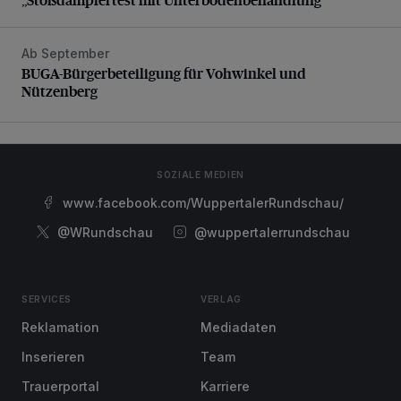
Ab September
BUGA-Bürgerbeteiligung für Vohwinkel und Nützenberg
BUGA-Bürgerbeteiligung für Vohwinkel und
Nützenberg
SOZIALE MEDIEN
www.facebook.com/WuppertalerRundschau/
@WRundschau
@wuppertalerrundschau
SERVICES
VERLAG
Reklamation
Mediadaten
Inserieren
Team
Trauerportal
Karriere