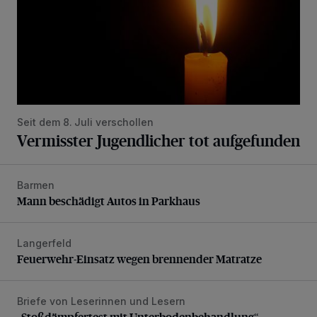
Seit dem 8. Juli verschollen
Vermisster Jugendlicher tot aufgefunden
Barmen
Mann beschädigt Autos in Parkhaus
Mann beschädigt Autos in Parkhaus
Langerfeld
Feuerwehr-Einsatz wegen brennender Matratze
Feuerwehr-Einsatz wegen brennender Matratze
Briefe von Leserinnen und Lesern
„Stoßdämpfertest mit Unterbodenbehandlung“
„Stoßdämpfertest mit Unterbodenbehandlung“