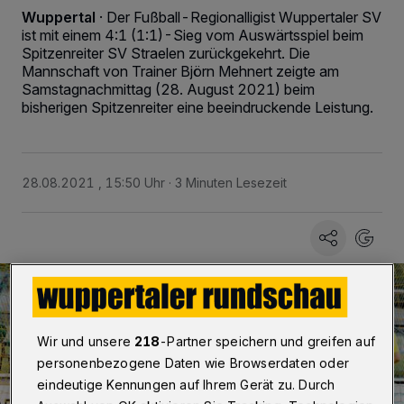
Wuppertal
·
Der Fußball-Regionalligist Wuppertaler SV
ist mit einem 4:1 (1:1)-Sieg vom Auswärtsspiel beim
Spitzenreiter SV Straelen zurückgekehrt. Die
Mannschaft von Trainer Björn Mehnert zeigte am
Samstagnachmittag (28. August 2021) beim
bisherigen Spitzenreiter eine beeindruckende Leistung.
28.08.2021 , 15:50 Uhr
3 Minuten Lesezeit
Wir und unsere
218
-Partner speichern und greifen auf
personenbezogene Daten wie Browserdaten oder
eindeutige Kennungen auf Ihrem Gerät zu. Durch