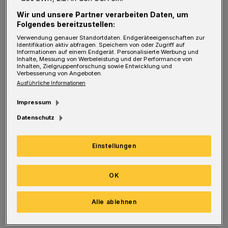
Philipp Hanke kam ins Team – und Jannis
Wir und unsere Partner verarbeiten Daten, um
Kübler, der bis zum Sommer in Straelen
Folgendes bereitzustellen:
gespielt hatte. Dafür mussten Semir Saric und
Verwendung genauer Standortdaten. Endgeräteeigenschaften zur
Identifikation aktiv abfragen. Speichern von oder Zugriff auf
Dominik Bilogrevic auf die Bank.
Informationen auf einem Endgerät. Personalisierte Werbung und
Inhalte, Messung von Werbeleistung und der Performance von
Inhalten, Zielgruppenforschung sowie Entwicklung und
Verbesserung von Angeboten.
Das alles half aber zunächst nichts. Schon
Ausführliche Informationen
nach sechs Minuten ging Straelen in Führung.
Impressum
Nach einer Flanke lauerte Cagatay Kader in
Datenschutz
der Mitte und erzielte sein sechstes Saisontor
– 1:0. Die erste Chance für den WSV hatte
Einstellungen
Kevin Hagemann, der aber knapp am Tor
vorbeischoss (11.). Kader setzte seinen Versuch
OK
ans Außennetz (17.), ebenso wie auf der
Gegenseite Marco Königs (25.). Kübler köpfte
Alle ablehnen
eine Hanke-Flanke über die Latte (27.). Der