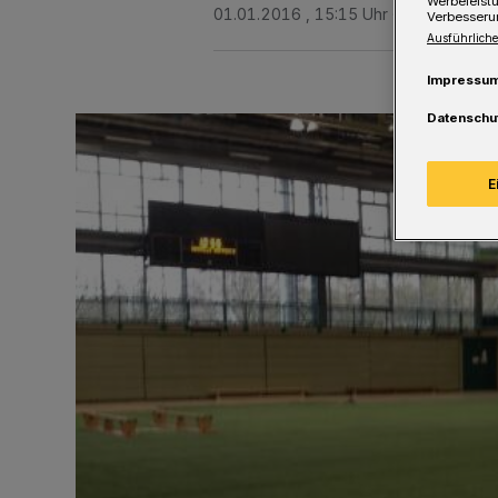
Werbeleist
01.01.2016 , 15:15 Uhr
Eine Minute 
Verbesseru
Ausführliche
Impressu
Datenschu
E