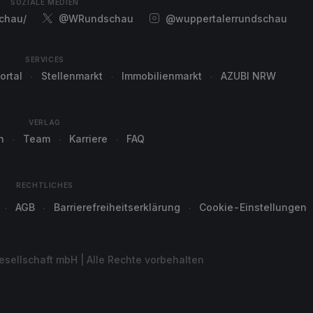
SOZIALE MEDIEN
chau/
@WRundschau
@wuppertalerrundschau
SERVICES
ortal
Stellenmarkt
Immobilienmarkt
AZUBI NRW
VERLAG
n
Team
Karriere
FAQ
RECHTLICHES
AGB
Barrierefreiheitserklärung
Cookie-Einstellungen
sellschaft mbH | Alle Rechte vorbehalten