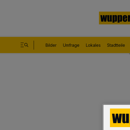
Bilder
Umfrage
Lokales
Stadtteile