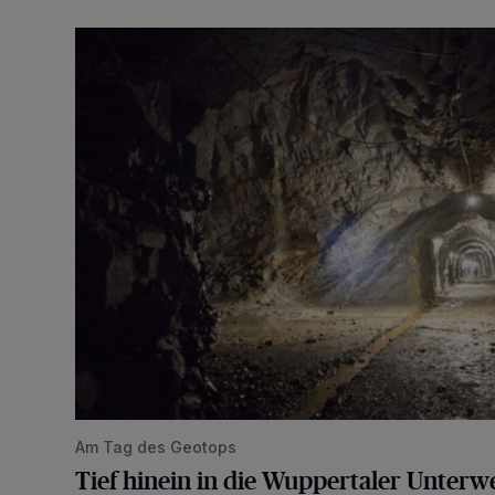
Tief hinein in die Wuppertaler Unterwelt
Am Tag des Geotops
Tief hinein in die Wuppertaler Unterwe