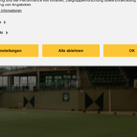
ung und der Performance von Inhalten, Zielgruppenforschung sowie Entwicklung
Lesezeit
ng von Angeboten.
 Informationen
m
tz
instellungen
Alle ablehnen
OK