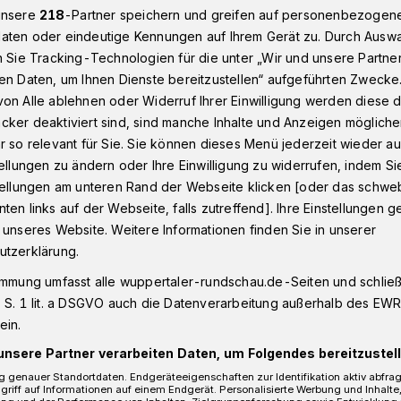
unsere
218
-Partner speichern und greifen auf personenbezogen
aten oder eindeutige Kennungen auf Ihrem Gerät zu. Durch Ausw
n Sie Tracking-Technologien für die unter „Wir und unsere Partne
stmals auf Kunstrasen
en Daten, um Ihnen Dienste bereitzustellen“ aufgeführten Zwecke
on Alle ablehnen oder Widerruf Ihrer Einwilligung werden diese de
cker deaktiviert sind, sind manche Inhalte und Anzeigen möglich
ll-Stadtmeisterschaften
r so relevant für Sie. Sie können dieses Menü jederzeit wieder au
tellungen zu ändern oder Ihre Einwilligung zu widerrufen, indem Si
 Kunstrasen
stellungen am unteren Rand der Webseite klicken [oder das schw
ten links auf der Webseite, falls zutreffend]. Ihre Einstellungen g
 unseres Website. Weitere Informationen finden Sie in unserer
ngen für die 29. Wuppertaler
utzerklärung.
lenfußball laufen auf Hochtouren.
immung umfasst alle wuppertaler-rundschau.de-Seiten und schließt
der Veranstaltung wird auf einem
 S. 1 lit. a DSGVO auch die Datenverarbeitung außerhalb des EWR, 
r wird in Kürze verlegt.
ein.
unsere Partner verarbeiten Daten, um Folgendes bereitzustell
 genauer Standortdaten. Endgeräteeigenschaften zur Identifikation aktiv abfra
griff auf Informationen auf einem Endgerät. Personalisierte Werbung und Inhalt