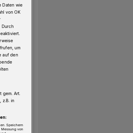
e Daten wie
ahl von OK
r
. Durch
aktiviert.
erweise
frufen, um
e auf den
ebende
elten
 gem. Art.
z.B. in
en:
gen. Speichern
e, Messung von