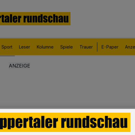
Sport
Leser
Kolumne
Spiele
Trauer
E-Paper
Anze