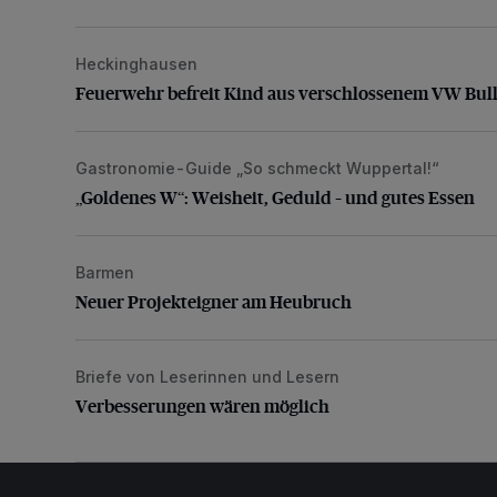
Heckinghausen
Feuerwehr befreit Kind aus verschlossenem VW Bulli
Feuerwehr befreit Kind aus verschlossenem VW Bull
Gastronomie-Guide „So schmeckt Wuppertal!“
„Goldenes W“: Weisheit, Geduld – und gutes Essen
„Goldenes W“: Weisheit, Geduld – und gutes Essen
Barmen
Neuer Projekteigner am Heubruch
Neuer Projekteigner am Heubruch
Briefe von Leserinnen und Lesern
Verbesserungen wären möglich
Verbesserungen wären möglich