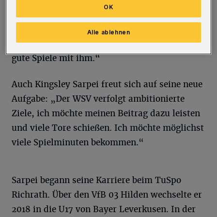
OK
einen Spielertypen, den es bislang im Kader so
noch nicht gegeben habe: „Damit macht er uns
Alle ablehnen
noch einmal flexibler. Ich freue mich auf viele
gute Spiele mit ihm.“
Auch Kingsley Sarpei freut sich auf seine neue
Aufgabe: „Der WSV verfolgt ambitionierte
Ziele, ich möchte meinen Beitrag dazu leisten
und viele Tore schießen. Ich möchte möglichst
viele Spielminuten bekommen.“
Sarpei begann seine Karriere beim TuSpo
Richrath. Über den VfB 03 Hilden wechselte er
2018 in die U17 von Bayer Leverkusen. In der