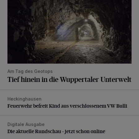
Am Tag des Geotops
Tief hinein in die Wuppertaler Unterwelt
Heckinghausen
Feuerwehr befreit Kind aus verschlossenem VW Bulli
Feuerwehr befreit Kind aus verschlossenem VW Bulli
Digitale Ausgabe
Die aktuelle Rundschau – jetzt schon online
Die aktuelle Rundschau – jetzt schon online