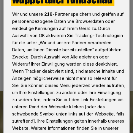
beim WSV
Wir und unsere
218
-Partner speichern und greifen auf
Wuppertal
·
Der Fußball-Regionalligist Wuppertaler SV
personenbezogene Daten wie Browserdaten oder
hat den 18 Jahre alten Kingsley Sarpei verpflichtet. Der
Offensivspieler, der seit dem Sommer ohne Verein war
eindeutige Kennungen auf Ihrem Gerät zu. Durch
und deshalb unter Vertrag genommen werden durfte,
Auswahl von OK aktivieren Sie Tracking-Technologien
kickte zuletzt in der Jugend von Bayer Leverkusen.
für die unter „Wir und unsere Partner verarbeiten
Daten, um Ihnen Dienste bereitzustellen“ aufgeführten
Zwecke. Durch Auswahl von Alle ablehnen oder
Widerruf Ihrer Einwilligung werden diese deaktiviert.
27.09.2021 , 13:55 Uhr
Eine Minute Lesezeit
Wenn Tracker deaktiviert sind, sind manche Inhalte und
Anzeigen möglicherweise nicht mehr so relevant für
Sie. Sie können dieses Menü jederzeit wieder aufrufen,
um Ihre Einstellungen zu ändern oder Ihre Einwilligung
zu widerrufen, indem Sie auf den Link Einstellungen am
unteren Rand der Webseite klicken [oder das
schwebende Symbol unten links auf der Webseite, falls
zutreffend]. Ihre Einstellungen gelten innerhalb unseres
Website. Weitere Informationen finden Sie in unserer