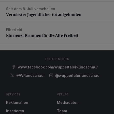
Seit dem 8. Juli verschollen
Vermisster Jugendlicher tot aufgefunden
Vermisster Jugendlicher tot aufgefunden
Elberfeld
Ein neuer Brunnen für die Alte Freiheit
Ein neuer Brunnen für die Alte Freiheit
SOZIALE MEDIEN
www.facebook.com/WuppertalerRundschau/
@WRundschau
@wuppertalerrundschau
SERVICES
VERLAG
Reklamation
Mediadaten
Inserieren
Team