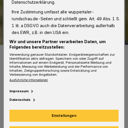
Datenschutzerklärung.
Ihre Zustimmung umfasst alle wuppertaler-
rundschau.de-Seiten und schließt gem. Art. 49 Abs. 1 S.
1 lit. a DSGVO auch die Datenverarbeitung außerhalb
des EWR, z.B. in den USA ein.
Wir und unsere Partner verarbeiten Daten, um
Folgendes bereitzustellen:
Stephan Küsters ist der Sportiche Leiter des WSV.
Verwendung genauer Standortdaten. Endgeräteeigenschaften zur
Foto: Dirk Freund
Identifikation aktiv abfragen. Speichern von oder Zugriff auf
Informationen auf einem Endgerät. Personalisierte Werbung und
Inhalte, Messung von Werbeleistung und der Performance von
Inhalten, Zielgruppenforschung sowie Entwicklung und
Verbesserung von Angeboten.
Ausführliche Informationen
Impressum
„Ich bin sehr froh, dass wir Kingsley
Datenschutz
verpflichten konnten. Für sein Alter ist er
schon sehr weit, körperlich robust und sehr
Einstellungen
schnell“, so Stephan Küsters (Sportlicher
Leiter des WSV). Damit verkörpere Sarpei