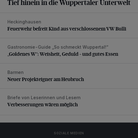
Tief hinein in die Wuppertaler Unterwelt
Heckinghausen
Feuerwehr befreit Kind aus verschlossenem VW Bulli
Feuerwehr befreit Kind aus verschlossenem VW Bulli
Gastronomie-Guide „So schmeckt Wuppertal!“
„Goldenes W“: Weisheit, Geduld – und gutes Essen
„Goldenes W“: Weisheit, Geduld – und gutes Essen
Barmen
Neuer Projekteigner am Heubruch
Neuer Projekteigner am Heubruch
Briefe von Leserinnen und Lesern
Verbesserungen wären möglich
Verbesserungen wären möglich
SOZIALE MEDIEN