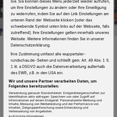
Sie. Sie können dieses Menü jederzeit wieder aufrufen,
um Ihre Einstellungen zu ändern oder Ihre Einwilligung
zu widerrufen, indem Sie auf den Link Einstellungen am
unteren Rand der Webseite klicken [oder das
schwebende Symbol unten links auf der Webseite, falls
zutreffend]. Ihre Einstellungen gelten innerhalb unseres
Website. Weitere Informationen finden Sie in unserer
Selbstvertrauen pur: Milan Kotrc.
Datenschutzerklärung.
Foto: Dirk Freund
Ihre Zustimmung umfasst alle wuppertaler-
rundschau.de-Seiten und schließt gem. Art. 49 Abs. 1 S.
1 lit. a DSGVO auch die Datenverarbeitung außerhalb
des EWR, z.B. in den USA ein.
G
ut sieben Stunden und knapp 600
Wir und unsere Partner verarbeiten Daten, um
Folgendes bereitzustellen:
Kilometer werden die Bergischen Löwen
Verwendung genauer Standortdaten. Endgeräteeigenschaften zur
ab Freitagmittag unterwegs sein, um am
Identifikation aktiv abfragen. Speichern von oder Zugriff auf
Informationen auf einem Endgerät. Personalisierte Werbung und
Bodensee das Abschlusstraining für das Duell
Inhalte, Messung von Werbeleistung und der Performance von
Inhalten, Zielgruppenforschung sowie Entwicklung und
beim Tabellenvorletzten der Liga zu
Verbesserung von Angeboten.
Ausführliche Informationen