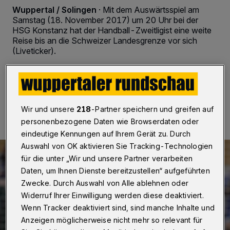
Wuppertal / Solingen
·
Mit dem Auswärtsspiel am
Samstag (18. November 2017) um 20 Uhr bei der
HSG Konstanz hat der Handball-Zweitligist eine weite
Reise bis an die Schweizer Landesgrenze vor sich
(Liveticker).
18.11.2017 , 00:00 Uhr
2 Minuten Lesezeit
Wir und unsere
218
-Partner speichern und greifen auf
personenbezogene Daten wie Browserdaten oder
eindeutige Kennungen auf Ihrem Gerät zu. Durch
Auswahl von OK aktivieren Sie Tracking-Technologien
für die unter „Wir und unsere Partner verarbeiten
Daten, um Ihnen Dienste bereitzustellen“ aufgeführten
Zwecke. Durch Auswahl von Alle ablehnen oder
Widerruf Ihrer Einwilligung werden diese deaktiviert.
Wenn Tracker deaktiviert sind, sind manche Inhalte und
Anzeigen möglicherweise nicht mehr so relevant für