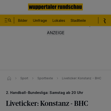
Bilder
Umfrage
Lokales
Stadtteile
Sport
Le
Sport
Sporttexte
Liveticker: Konstanz - BHC
2. Handball-Bundesliga: Samstag ab 20 Uhr
Liveticker: Konstanz - BHC