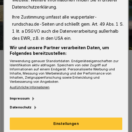
Datenschutzerklärung.
Ihre Zustimmung umfasst alle wuppertaler-
rundschau.de-Seiten und schließt gem. Art. 49 Abs. 1 S.
1 lit. a DSGVO auch die Datenverarbeitung außerhalb
des EWR, z.B. in den USA ein.
Wir und unsere Partner verarbeiten Daten, um
Folgendes bereitzustellen:
Jannick Wienand von der KSG Wuppertal.
Verwendung genauer Standortdaten. Endgeräteeigenschaften zur
Foto: Wienand
Identifikation aktiv abfragen. Speichern von oder Zugriff auf
Informationen auf einem Endgerät. Personalisierte Werbung und
Inhalte, Messung von Werbeleistung und der Performance von
Inhalten, Zielgruppenforschung sowie Entwicklung und
Verbesserung von Angeboten.
Ausführliche Informationen
Impressum
19 Kilometer musste er verteilt auf fünf
Datenschutz
Runden mit vier Tragestrecken (Portagen)
zurücklegen. Eine einstellige Platzierung wäre
Einstellungen
dem Wuppertaler deutlich lieber gewesen,