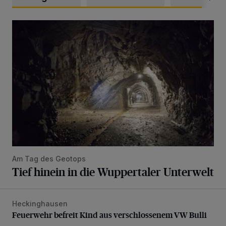
Tief hinein in die Wuppertaler Unterwelt
Am Tag des Geotops
Tief hinein in die Wuppertaler Unterwelt
Heckinghausen
Feuerwehr befreit Kind aus verschlossenem VW Bulli
Feuerwehr befreit Kind aus verschlossenem VW Bulli