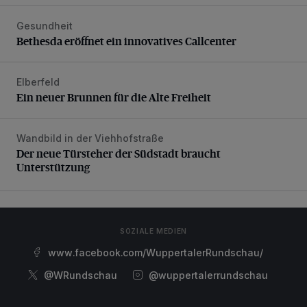
Gesundheit
Bethesda eröffnet ein innovatives Callcenter
Bethesda eröffnet ein innovatives Callcenter
Elberfeld
Ein neuer Brunnen für die Alte Freiheit
Ein neuer Brunnen für die Alte Freiheit
Wandbild in der Viehhofstraße
Der neue Türsteher der Südstadt braucht Unterstützung
Der neue Türsteher der Südstadt braucht
Unterstützung
SOZIALE MEDIEN
www.facebook.com/WuppertalerRundschau/
@WRundschau
@wuppertalerrundschau