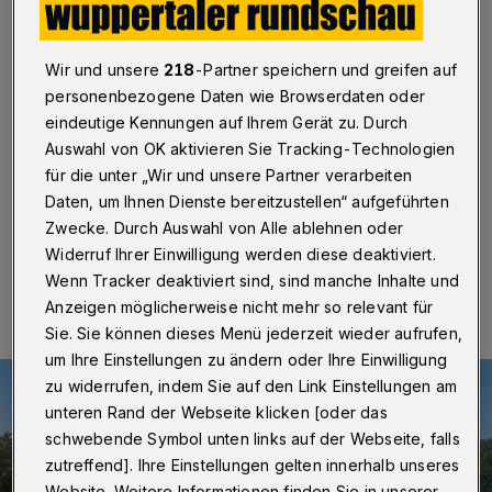
Wohnzimmern
Wuppertal
·
Der 17-jährige Jannick Wienand von der
Wir und unsere
218
-Partner speichern und greifen auf
Kanu-Sportgemeinschaft (KSG) Wuppertal ist weit
personenbezogene Daten wie Browserdaten oder
weg von den Beyenburger Heimatgewässern
eindeutige Kennungen auf Ihrem Gerät zu. Durch
angetreten: Bei der Kanu-Marathon-Weltmeisterschaft
im chinesischen Shaoxing belegte er in der
Auswahl von OK aktivieren Sie Tracking-Technologien
Juniorenklasse der Einercanadier den elften Platz.
für die unter „Wir und unsere Partner verarbeiten
Daten, um Ihnen Dienste bereitzustellen“ aufgeführten
Zwecke. Durch Auswahl von Alle ablehnen oder
Widerruf Ihrer Einwilligung werden diese deaktiviert.
21.10.2019 , 19:29 Uhr
Eine Minute Lesezeit
Wenn Tracker deaktiviert sind, sind manche Inhalte und
Anzeigen möglicherweise nicht mehr so relevant für
Sie. Sie können dieses Menü jederzeit wieder aufrufen,
um Ihre Einstellungen zu ändern oder Ihre Einwilligung
zu widerrufen, indem Sie auf den Link Einstellungen am
unteren Rand der Webseite klicken [oder das
schwebende Symbol unten links auf der Webseite, falls
zutreffend]. Ihre Einstellungen gelten innerhalb unseres
Website. Weitere Informationen finden Sie in unserer