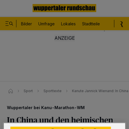
Bilder
Umfrage
Lokales
Stadtteile
Sport
Le
Sport
Sporttexte
Kanute Jannick Wienand: In Chi
Wuppertaler bei Kanu-Marathon-WM
In China und den heimischen