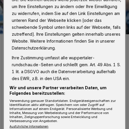
um Ihre Einstellungen zu ändern oder Ihre Einwilligung
zu widerrufen, indem Sie auf den Link Einstellungen am
unteren Rand der Webseite klicken [oder das
schwebende Symbol unten links auf der Webseite, falls
zutreffend]. Ihre Einstellungen gelten innerhalb unseres
David Schmidt (li.) und Sebastian Hinze.
Website. Weitere Informationen finden Sie in unserer
Foto: Dirk Freund
Datenschutzerklärung.
Ihre Zustimmung umfasst alle wuppertaler-
rundschau.de-Seiten und schließt gem. Art. 49 Abs. 1 S.
1 lit. a DSGVO auch die Datenverarbeitung außerhalb
A
des EWR, z.B. in den USA ein.
m Ende waren es auch noch Kapitän
Wir und unsere Partner verarbeiten Daten, um
Fabian Gutbrod und Spielmacher Linus
Folgendes bereitzustellen:
Arnesson, die ausfielen. Die Hypothek, gleich
Verwendung genauer Standortdaten. Endgeräteeigenschaften zur
Identifikation aktiv abfragen. Speichern von oder Zugriff auf
sieben Akteure im Nachholspiel gegen die HSG
Informationen auf einem Endgerät. Personalisierte Werbung und
Inhalte, Messung von Werbeleistung und der Performance von
Inhalten, Zielgruppenforschung sowie Entwicklung und
Wetzlar ersetzen zu müssen, war für den
Verbesserung von Angeboten.
Handball-Bundesligisten Bergischer HC
Ausführliche Informationen