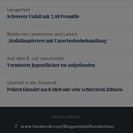
Langerfeld
Schwerer Unfall mit 2,48 Promille
Schwerer Unfall mit 2,48 Promille
Briefe von Leserinnen und Lesern
„Stoßdämpfertest mit Unterbodenbehandlung“
„Stoßdämpfertest mit Unterbodenbehandlung“
Seit dem 8. Juli verschollen
Vermisster Jugendlicher tot aufgefunden
Vermisster Jugendlicher tot aufgefunden
Überfall in der Südstadt
Polizei fahndet nach Dieb mit sehr schlechten Zähnen
Polizei fahndet nach Dieb mit sehr schlechten Zähnen
SOZIALE MEDIEN
www.facebook.com/WuppertalerRundschau/