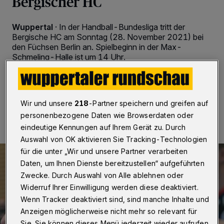
Bergischer HC
Wuppertal
·
In der Handball-Bundesliga tritt der
Bergische HC am Sonntag (28. November 2021) bei
den Füchsen Berlin an. Spielbeginn in der Max-
Schmeling-Halle ist um 14 Uhr.
28.11.2021 , 09:00 Uhr
Eine Minute Lesezeit
Wir und unsere
218
-Partner speichern und greifen auf
personenbezogene Daten wie Browserdaten oder
eindeutige Kennungen auf Ihrem Gerät zu. Durch
Auswahl von OK aktivieren Sie Tracking-Technologien
für die unter „Wir und unsere Partner verarbeiten
Daten, um Ihnen Dienste bereitzustellen“ aufgeführten
Zwecke. Durch Auswahl von Alle ablehnen oder
Widerruf Ihrer Einwilligung werden diese deaktiviert.
Wenn Tracker deaktiviert sind, sind manche Inhalte und
Anzeigen möglicherweise nicht mehr so relevant für
Sie. Sie können dieses Menü jederzeit wieder aufrufen,