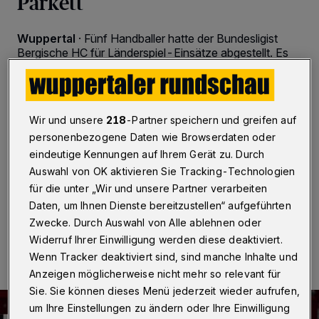
Parkett
Wuppertal
·
Fünf Handballer hatte der Bundesligist
Bergische HC für Länderspiel-Einsätze abgestellt. Es
stand zwar keine WM- oder EM-Qualifikation auf dem
Programm, doch die meisten Nationen nutzten die Zeit,
um Testspiele mit Blick auf anstehende Pflichtaufgaben
sowie die Europameisterschaft im Januar zu
Wir und unsere
218
-Partner speichern und greifen auf
absolvieren. Da Max Darj und Tomas Babak verletzt
personenbezogene Daten wie Browserdaten oder
sind, gingen von den Löwen Tomas Mrkva, David
Schmidt, Jeffrey Boomhouwer, Tom Kare Nikolaisen
eindeutige Kennungen auf Ihrem Gerät zu. Durch
und Simen Schönningsen auf Reisen.
Auswahl von OK aktivieren Sie Tracking-Technologien
für die unter „Wir und unsere Partner verarbeiten
Daten, um Ihnen Dienste bereitzustellen“ aufgeführten
Zwecke. Durch Auswahl von Alle ablehnen oder
07.11.2021 , 19:15 Uhr
2 Minuten Lesezeit
Widerruf Ihrer Einwilligung werden diese deaktiviert.
Wenn Tracker deaktiviert sind, sind manche Inhalte und
Anzeigen möglicherweise nicht mehr so relevant für
Sie. Sie können dieses Menü jederzeit wieder aufrufen,
um Ihre Einstellungen zu ändern oder Ihre Einwilligung