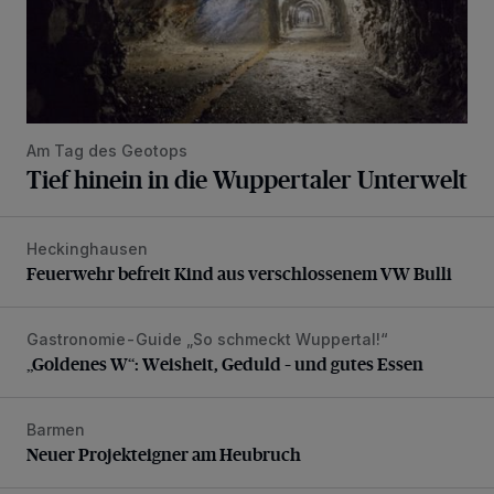
Am Tag des Geotops
Tief hinein in die Wuppertaler Unterwelt
Heckinghausen
Feuerwehr befreit Kind aus verschlossenem VW Bulli
Feuerwehr befreit Kind aus verschlossenem VW Bulli
Gastronomie-Guide „So schmeckt Wuppertal!“
„Goldenes W“: Weisheit, Geduld – und gutes Essen
„Goldenes W“: Weisheit, Geduld – und gutes Essen
Barmen
Neuer Projekteigner am Heubruch
Neuer Projekteigner am Heubruch