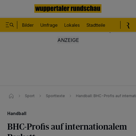
Bilder
Umfrage
Lokales
Stadtteile
Sport
Le
Sport
Sporttexte
Handball: BHC-Profis auf interna
Handball
BHC-Profis auf internationalem