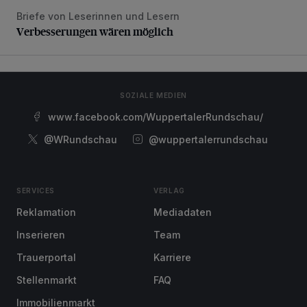
Briefe von Leserinnen und Lesern
Verbesserungen wären möglich
Verbesserungen wären möglich
SOZIALE MEDIEN
www.facebook.com/WuppertalerRundschau/
@WRundschau
@wuppertalerrundschau
SERVICES
VERLAG
Reklamation
Mediadaten
Inserieren
Team
Trauerportal
Karriere
Stellenmarkt
FAQ
Immobilienmarkt