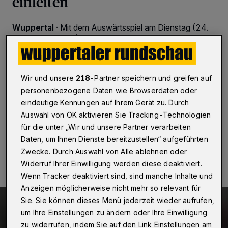
einleiten
Wuppertal
·
Mit dem Auswärtsspiel am Dienstag (24.
September 2019) um 19.30 Uhr beim SV Lippstadt
startet der Fußball-Regionalligist Wuppertaler SV in
eine Serie von drei richtungweisenden Partien. Es
folgen die Partien gegen die weiteren direkten
Konkurrenten Bonner SC (28. September, Stadion am
Wir und unsere
218
-Partner speichern und greifen auf
Zoo) und beim FC Schalke 04 II (5. Oktober,
personenbezogene Daten wie Browserdaten oder
Mondpalast-Arena Herne).
eindeutige Kennungen auf Ihrem Gerät zu. Durch
Auswahl von OK aktivieren Sie Tracking-Technologien
für die unter „Wir und unsere Partner verarbeiten
Daten, um Ihnen Dienste bereitzustellen“ aufgeführten
22.09.2019 , 15:48 Uhr
2 Minuten Lesezeit
Zwecke. Durch Auswahl von Alle ablehnen oder
Widerruf Ihrer Einwilligung werden diese deaktiviert.
Wenn Tracker deaktiviert sind, sind manche Inhalte und
Anzeigen möglicherweise nicht mehr so relevant für
Sie. Sie können dieses Menü jederzeit wieder aufrufen,
um Ihre Einstellungen zu ändern oder Ihre Einwilligung
zu widerrufen, indem Sie auf den Link Einstellungen am