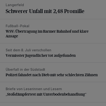
Langerfeld
Schwerer Unfall mit 2,48 Promille
Fußball-Pokal
WSV: Übertragung im Barmer Bahnhof und klare Ansage
WSV: Übertragung im Barmer Bahnhof und klare
Ansage
Seit dem 8. Juli verschollen
Vermisster Jugendlicher tot aufgefunden
Vermisster Jugendlicher tot aufgefunden
Überfall in der Südstadt
Polizei fahndet nach Dieb mit sehr schlechten Zähnen
Polizei fahndet nach Dieb mit sehr schlechten Zähnen
Briefe von Leserinnen und Lesern
„Stoßdämpfertest mit Unterbodenbehandlung“
„Stoßdämpfertest mit Unterbodenbehandlung“