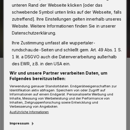
unteren Rand der Webseite klicken [oder das
schwebende Symbol unten links auf der Webseite, falls
zutreffend]. Ihre Einstellungen gelten innerhalb unseres
Website. Weitere Informationen finden Sie in unserer
Datenschutzerklärung.
Ihre Zustimmung umfasst alle wuppertaler-
rundschau.de-Seiten und schließt gem. Art. 49 Abs. 1 S.
1 lit. a DSGVO auch die Datenverarbeitung außerhalb
WSV-Trainer Andreas Zimmermann will den Abwärtstrend stoppen.
des EWR, z.B. in den USA ein.
Foto: Dirk Freund
Wir und unsere Partner verarbeiten Daten, um
Folgendes bereitzustellen:
Verwendung genauer Standortdaten. Endgeräteeigenschaften zur
Identifikation aktiv abfragen. Speichern von oder Zugriff auf
Informationen auf einem Endgerät. Personalisierte Werbung und
Inhalte, Messung von Werbeleistung und der Performance von
Inhalten, Zielgruppenforschung sowie Entwicklung und
Von Jörn Koldehoff
Verbesserung von Angeboten.
Ausführliche Informationen
E
s war ruhig in den vergangenen Tagen
Impressum