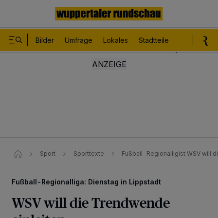
Bilder
Umfrage
Lokales
Stadtteile
Sport
Le
Sport
Sporttexte
Fußball-Regionalligist WSV will 
Fußball-Regionalliga: Dienstag in Lippstadt
WSV will die Trendwende