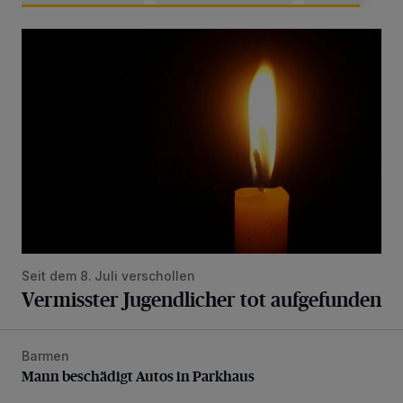
Vermisster Jugendlicher tot aufgefunden
Seit dem 8. Juli verschollen
Vermisster Jugendlicher tot aufgefunden
Barmen
Mann beschädigt Autos in Parkhaus
Mann beschädigt Autos in Parkhaus