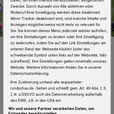
Daten, um Ihnen Dienste bereitzustellen“ aufgeführten
Zwecke. Durch Auswahl von Alle ablehnen oder
Widerruf Ihrer Einwilligung werden diese deaktiviert.
Wenn Tracker deaktiviert sind, sind manche Inhalte und
Anzeigen möglicherweise nicht mehr so relevant für
Sie. Sie können dieses Menü jederzeit wieder aufrufen,
um Ihre Einstellungen zu ändern oder Ihre Einwilligung
Szene mit Torwart Krystian Wozniak.
zu widerrufen, indem Sie auf den Link Einstellungen am
Foto: Dirk Freund
unteren Rand der Webseite klicken [oder das
schwebende Symbol unten links auf der Webseite, falls
zutreffend]. Ihre Einstellungen gelten innerhalb unseres
Website. Weitere Informationen finden Sie in unserer
Datenschutzerklärung.
Von Jörn Koldehoff
Ihre Zustimmung umfasst alle wuppertaler-
rundschau.de-Seiten und schließt gem. Art. 49 Abs. 1 S.
I
m Vergleich zum 1:0-Sieg in Lippstadt
1 lit. a DSGVO auch die Datenverarbeitung außerhalb
des EWR, z.B. in den USA ein.
rückte Kapitän Lion Schweers für Max-
Wir und unsere Partner verarbeiten Daten, um
Migel Schmeling in die Startformation.
Folgendes bereitzustellen: