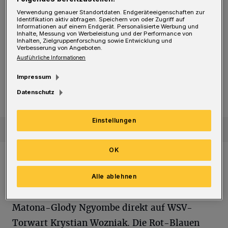
Außerdem bekam Lukas Demming den Vorzug
Verwendung genauer Standortdaten. Endgeräteeigenschaften zur
Identifikation aktiv abfragen. Speichern von oder Zugriff auf
vor Phil Beckhoff. Oberhausen begann mit dem
Informationen auf einem Endgerät. Personalisierte Werbung und
Inhalte, Messung von Werbeleistung und der Performance von
Ex-Wuppertaler Moritz Montag.
Inhalten, Zielgruppenforschung sowie Entwicklung und
Verbesserung von Angeboten.
Ausführliche Informationen
Die Stimmen nach dem WSV-Spiel
WSV-Trainer Parlatan: „Nach dem Wechsel dominant“
Impressum
WSV-Trainer Parlatan: „Nach dem
Wechsel dominant“
Datenschutz
Einstellungen
OK
Die erste Chance des Spiels hatten die Gäste:
Tanju Öztürk setzte einen Schuss knapp neben
Alle ablehnen
den WSV-Kasten. In der 11. Minute zielte
Matona-Glody Ngyombe direkt auf WSV-
Torwart Krystian Wozniak. Die Rot-Blauen