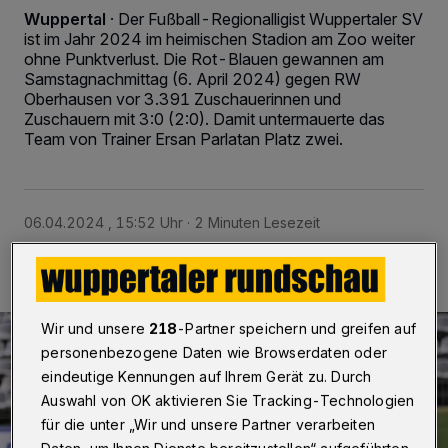
Wuppertal
·
Der Fußball-Regionalligist Wuppertaler SV
ist im Jahr 2024 im heimischen Stadion am Zoo weiter
ohne Punktverlust. Die Rot-Blauen gewannen am
Samstagnachmittag (6. April 2024) gegen RW
Oberhausen vor 3.391 Zuschauerinnen und
Zuschauern mit 3:0 (2:0). Damit untermauerte das
Team von Trainer Ersan Parlatan Platz zwei.
06.04.2024 , 15:52 Uhr
2 Minuten Lesezeit
Wir und unsere
218
-Partner speichern und greifen auf
personenbezogene Daten wie Browserdaten oder
eindeutige Kennungen auf Ihrem Gerät zu. Durch
Auswahl von OK aktivieren Sie Tracking-Technologien
für die unter „Wir und unsere Partner verarbeiten