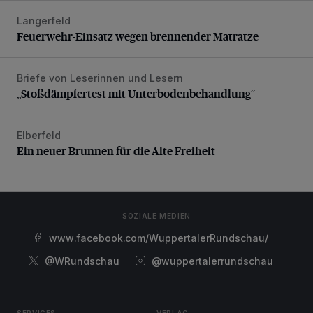
Langerfeld
Feuerwehr-Einsatz wegen brennender Matratze
Feuerwehr-Einsatz wegen brennender Matratze
Briefe von Leserinnen und Lesern
„Stoßdämpfertest mit Unterbodenbehandlung“
„Stoßdämpfertest mit Unterbodenbehandlung“
Elberfeld
Ein neuer Brunnen für die Alte Freiheit
Ein neuer Brunnen für die Alte Freiheit
SOZIALE MEDIEN
www.facebook.com/WuppertalerRundschau/
@WRundschau
@wuppertalerrundschau