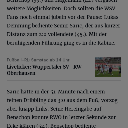
Benschop (39.) und Hagemann (41.) vergaben
weitere Möglichkeiten. Doch sollten die WSV-
Fans noch einmal jubeln vor der Pause: Lukas
Demming bediente Semir Saric, der aus kurzer
Distanz zum 2:0 vollendete (45.). Mit der
beruhigenden Führung ging es in die Kabine.
Fußball-RL: Samstag ab 14 Uhr
Liveticker: Wuppertaler SV – RW Oberhausen
Liveticker: Wuppertaler SV – RW
Oberhausen
Saric hatte in der 51. Minute nach einem
feinen Dribbling das 3:0 aus dem Fuß, vorzog
aber knapp links. Seine Hereingabe auf
Benschop konnte RWO in letzter Sekunde zur
Ecke klären (52.). Benschop bediente