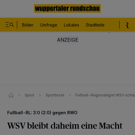
Bilder
Umfrage
Lokales
Stadtteile
Sport
Le
Sport
Sporttexte
Fußball-Regionalligist WSV schlä
Fußball-RL: 3:0 (2:0) gegen RWO
WSV bleibt daheim eine Macht