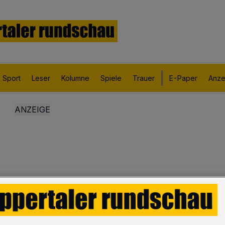
Sport
Leser
Kolumne
Spiele
Trauer
E-Paper
Anze