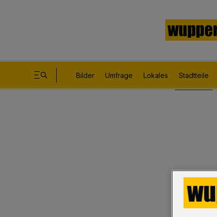
Bilder
Umfrage
Lokales
Stadtteile