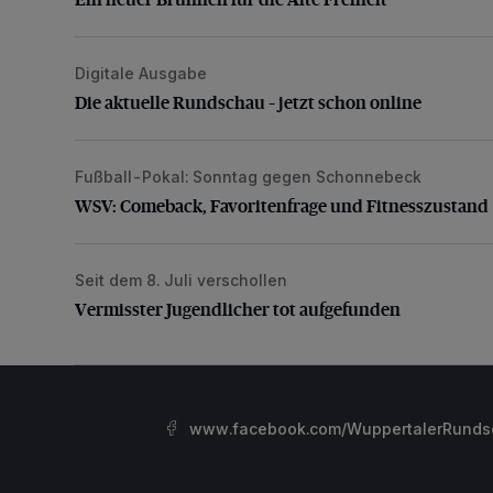
Digitale Ausgabe
Die aktuelle Rundschau – jetzt schon online
Die aktuelle Rundschau – jetzt schon online
Fußball-Pokal: Sonntag gegen Schonnebeck
WSV: Comeback, Favoritenfrage und Fitnesszustan
WSV: Comeback, Favoritenfrage und Fitnesszustand
Seit dem 8. Juli verschollen
Vermisster Jugendlicher tot aufgefunden
Vermisster Jugendlicher tot aufgefunden
www.facebook.com/WuppertalerRunds