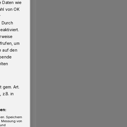
e Daten wie
ahl von OK
r
rt​
. Durch
aktiviert.
erweise
frufen, um
e auf den
ebende
elten
 gem. Art.
z.B. in
en:
gen. Speichern
e, Messung von
 und