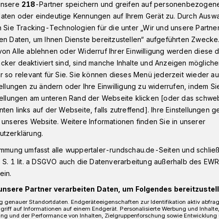
unsere
218
-Partner speichern und greifen auf personenbezogen
aten oder eindeutige Kennungen auf Ihrem Gerät zu. Durch Ausw
n Sie Tracking-Technologien für die unter „Wir und unsere Partne
Dönberg
Fahrradfahrer auf Wuppertaler Nordbahntrasse reanimie
en Daten, um Ihnen Dienste bereitzustellen“ aufgeführten Zwecke
on Alle ablehnen oder Widerruf Ihrer Einwilligung werden diese de
cker deaktiviert sind, sind manche Inhalte und Anzeigen möglich
r so relevant für Sie. Sie können dieses Menü jederzeit wieder au
tellungen zu ändern oder Ihre Einwilligung zu widerrufen, indem Si
r auf
stellungen am unteren Rand der Webseite klicken [oder das schw
ten links auf der Webseite, falls zutreffend]. Ihre Einstellungen g
sse reanimiert
 unseres Website. Weitere Informationen finden Sie in unserer
utzerklärung.
immung umfasst alle wuppertaler-rundschau.de-Seiten und schließt
 S. 1 lit. a DSGVO auch die Datenverarbeitung außerhalb des EWR, 
musste am Sonntag (31. März 2024) nach
ein.
taler Nordbahntrasse wiederbelebt
unsere Partner verarbeiten Daten, um Folgendes bereitzustell
 genauer Standortdaten. Endgeräteeigenschaften zur Identifikation aktiv abfra
griff auf Informationen auf einem Endgerät. Personalisierte Werbung und Inhalt
ung und der Performance von Inhalten, Zielgruppenforschung sowie Entwicklung