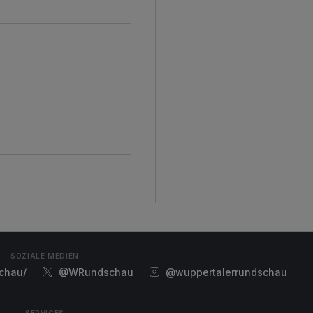
d
SOZIALE MEDIEN
chau/
@WRundschau
@wuppertalerrundschau