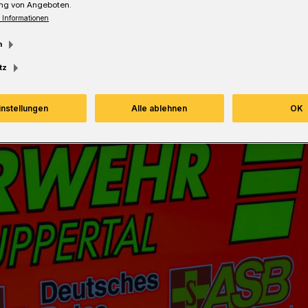
ng von Angeboten.
 Informationen
Lesezeit
m
tz
instellungen
Alle ablehnen
OK