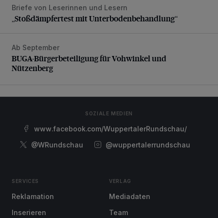
Briefe von Leserinnen und Lesern
„Stoßdämpfertest mit Unterbodenbehandlung“
„Stoßdämpfertest mit Unterbodenbehandlung“
Ab September
BUGA-Bürgerbeteiligung für Vohwinkel und Nützenberg
BUGA-Bürgerbeteiligung für Vohwinkel und
Nützenberg
SOZIALE MEDIEN
www.facebook.com/WuppertalerRundschau/
@WRundschau
@wuppertalerrundschau
SERVICES
VERLAG
Reklamation
Mediadaten
Inserieren
Team