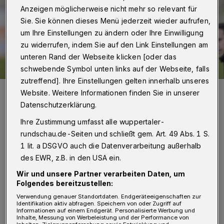
Anzeigen möglicherweise nicht mehr so relevant für
Sie. Sie können dieses Menü jederzeit wieder aufrufen,
um Ihre Einstellungen zu ändern oder Ihre Einwilligung
zu widerrufen, indem Sie auf den Link Einstellungen am
unteren Rand der Webseite klicken [oder das
schwebende Symbol unten links auf der Webseite, falls
zutreffend]. Ihre Einstellungen gelten innerhalb unseres
Trainer Sebastian Tyrala.
Website. Weitere Informationen finden Sie in unserer
Foto: Dirk Freund
Datenschutzerklärung.
Ihre Zustimmung umfasst alle wuppertaler-
rundschau.de-Seiten und schließt gem. Art. 49 Abs. 1 S.
1 lit. a DSGVO auch die Datenverarbeitung außerhalb
des EWR, z.B. in den USA ein.
Von Jörn Koldehoff
Wir und unsere Partner verarbeiten Daten, um
Folgendes bereitzustellen:
D
er WSV startete mit folgender Elf:
Verwendung genauer Standortdaten. Endgeräteeigenschaften zur
Identifikation aktiv abfragen. Speichern von oder Zugriff auf
Luyambula - Nishi, Dal, Terrazino,
Informationen auf einem Endgerät. Personalisierte Werbung und
Inhalte, Messung von Werbeleistung und der Performance von
Atmaca, N. Munsters, Ametov, Bornemann,