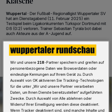
Klatsche
Wuppertal
·
Der Fußball-Regionalligist Wuppertaler SV
hat am Dienstagabend (11. Februar 2025) ein
Testspiel beim Ligakonkurrenten Türkspor Dortmund mit
0:6 (0:2) verloren. Trainer Sebastian Tyrala bot dabei
auch Akteure aus der A-Jugend auf.
11.02.2025 , 18:47 Uhr
2 Minuten Lesezeit
Wir und unsere
218
-Partner speichern und greifen auf
personenbezogene Daten wie Browserdaten oder
eindeutige Kennungen auf Ihrem Gerät zu. Durch
Auswahl von OK aktivieren Sie Tracking-Technologien
für die unter „Wir und unsere Partner verarbeiten
Daten, um Ihnen Dienste bereitzustellen“ aufgeführten
Zwecke. Durch Auswahl von Alle ablehnen oder
Widerruf Ihrer Einwilligung werden diese deaktiviert.
Wenn Tracker deaktiviert sind, sind manche Inhalte und