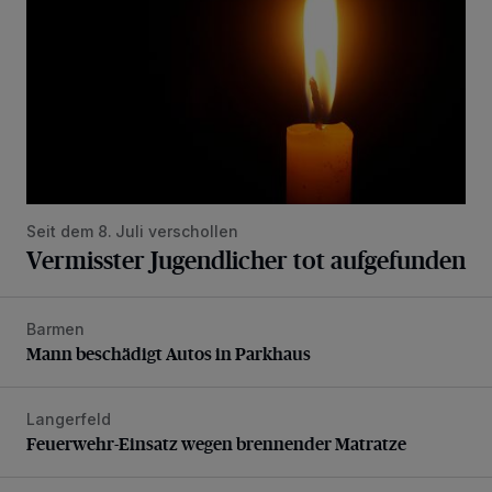
Seit dem 8. Juli verschollen
Vermisster Jugendlicher tot aufgefunden
Barmen
Mann beschädigt Autos in Parkhaus
Mann beschädigt Autos in Parkhaus
Langerfeld
Feuerwehr-Einsatz wegen brennender Matratze
Feuerwehr-Einsatz wegen brennender Matratze