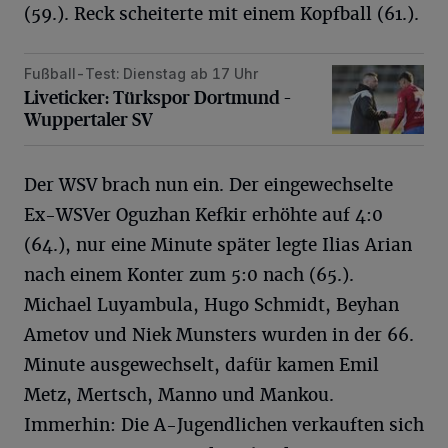
(59.). Reck scheiterte mit einem Kopfball (61.).
Fußball-Test: Dienstag ab 17 Uhr
Liveticker: Türkspor Dortmund – Wuppertaler SV
Liveticker: Türkspor Dortmund –
Wuppertaler SV
Der WSV brach nun ein. Der eingewechselte
Ex-WSVer Oguzhan Kefkir erhöhte auf 4:0
(64.), nur eine Minute später legte Ilias Arian
nach einem Konter zum 5:0 nach (65.).
Michael Luyambula, Hugo Schmidt, Beyhan
Ametov und Niek Munsters wurden in der 66.
Minute ausgewechselt, dafür kamen Emil
Metz, Mertsch, Manno und Mankou.
Immerhin: Die A-Jugendlichen verkauften sich