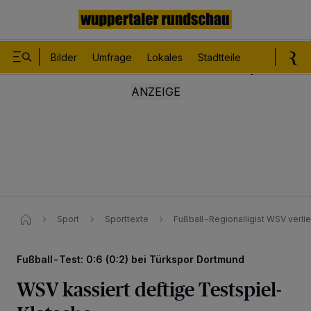
Bilder
Umfrage
Lokales
Stadtteile
Sport
Le
Sport
Sporttexte
Fußball-Regionalligist WSV verlie
Fußball-Test: 0:6 (0:2) bei Türkspor Dortmund
WSV kassiert deftige Testspiel-