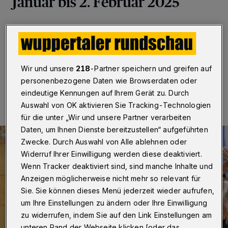
Januar bis 2. Februar 2025
Wuppertal
·
Hier erfahren Sie aktuell, wie die
Sportclubs aus Wuppertal abgeschnitten haben.
Wir und unsere
218
-Partner speichern und greifen auf
01.02.2025 , 09:00 Uhr
Eine Minute Lesezeit
personenbezogene Daten wie Browserdaten oder
eindeutige Kennungen auf Ihrem Gerät zu. Durch
Auswahl von OK aktivieren Sie Tracking-Technologien
für die unter „Wir und unsere Partner verarbeiten
Daten, um Ihnen Dienste bereitzustellen“ aufgeführten
Zwecke. Durch Auswahl von Alle ablehnen oder
Widerruf Ihrer Einwilligung werden diese deaktiviert.
Wenn Tracker deaktiviert sind, sind manche Inhalte und
Anzeigen möglicherweise nicht mehr so relevant für
Sie. Sie können dieses Menü jederzeit wieder aufrufen,
um Ihre Einstellungen zu ändern oder Ihre Einwilligung
zu widerrufen, indem Sie auf den Link Einstellungen am
unteren Rand der Webseite klicken [oder das