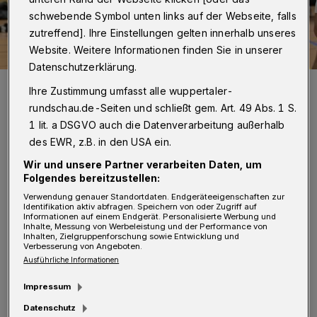
schwebende Symbol unten links auf der Webseite, falls
zutreffend]. Ihre Einstellungen gelten innerhalb unseres
Website. Weitere Informationen finden Sie in unserer
Datenschutzerklärung.
Der BTV gewann das Derby gegen die Südwest Baskets.
Ihre Zustimmung umfasst alle wuppertaler-
Foto: Dirk Freund
rundschau.de-Seiten und schließt gem. Art. 49 Abs. 1 S.
1 lit. a DSGVO auch die Datenverarbeitung außerhalb
des EWR, z.B. in den USA ein.
Wir und unsere Partner verarbeiten Daten, um
F
Folgendes bereitzustellen:
ußball:
Verwendung genauer Standortdaten. Endgeräteeigenschaften zur
Identifikation aktiv abfragen. Speichern von oder Zugriff auf
Informationen auf einem Endgerät. Personalisierte Werbung und
Regionalliga:
Wuppertaler SV - Eintracht
Inhalte, Messung von Werbeleistung und der Performance von
Inhalten, Zielgruppenforschung sowie Entwicklung und
Verbesserung von Angeboten.
Hohkeppel 1:1 (1:1).
Vorbericht
/
Liveticker
/
Ausführliche Informationen
Spielbericht
/
Stimmen
Impressum
Kreispokal, Viertelfinale:
Rot-Weiß Wülfrath -
Datenschutz