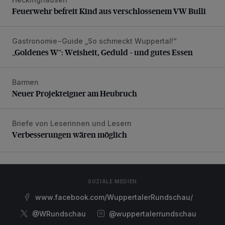
Feuerwehr befreit Kind aus verschlossenem VW Bulli
Feuerwehr befreit Kind aus verschlossenem VW Bulli
Gastronomie-Guide „So schmeckt Wuppertal!“
„Goldenes W“: Weisheit, Geduld – und gutes Essen
„Goldenes W“: Weisheit, Geduld – und gutes Essen
Barmen
Neuer Projekteigner am Heubruch
Neuer Projekteigner am Heubruch
Briefe von Leserinnen und Lesern
Verbesserungen wären möglich
Verbesserungen wären möglich
SOZIALE MEDIEN
www.facebook.com/WuppertalerRundschau/
@WRundschau
@wuppertalerrundschau