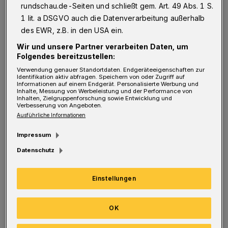
W
rundschau.de-Seiten und schließt gem. Art. 49 Abs. 1 S.
verständlicherweise – gibt es keine
1 lit. a DSGVO auch die Datenverarbeitung außerhalb
offiziellen Zahlen von Seiten des Vorstandes.
des EWR, z.B. in den USA ein.
Aber der Einschnitt scheint enorm zu sein,
Wir und unsere Partner verarbeiten Daten, um
Folgendes bereitzustellen:
nachdem Hauptgeldgeber Friedhelm Runge
Verwendung genauer Standortdaten. Endgeräteeigenschaften zur
(85) den Verein zwar weiterhin mit viel Geld
Identifikation aktiv abfragen. Speichern von oder Zugriff auf
Informationen auf einem Endgerät. Personalisierte Werbung und
(im nicht geringen sechsstelligen Bereich)
Inhalte, Messung von Werbeleistung und der Performance von
Inhalten, Zielgruppenforschung sowie Entwicklung und
unterstützt, aber eben wie schon lange
Verbesserung von Angeboten.
Ausführliche Informationen
angekündigt nicht mehr so immens wie
bisher.
Impressum
Datenschutz
Beträgt der Etat in der laufenden Saison knapp
1,9 Millionen Euro für die erste Mannschaft,
Einstellungen
wird es – Stand jetzt – 2024/25 wohl deutlich
weniger sein. Doch um wie viel muss er
OK
reduziert werden? Um 25, 40 oder gar um 50