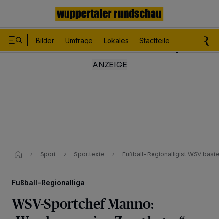
Bilder
Umfrage
Lokales
Stadtteile
Sport
Le
Sport
Sporttexte
Fußball-Regionalligist WSV bastel
Fußball-Regionalliga
WSV-Sportchef Manno: