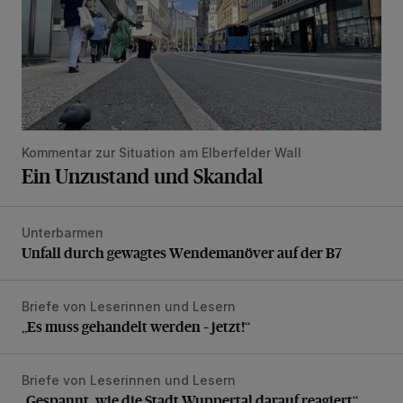
Kommentar zur Situation am Elberfelder Wall
Ein Unzustand und Skandal
Unterbarmen
Unfall durch gewagtes Wendemanöver auf der B7
Unfall durch gewagtes Wendemanöver auf der B7
Briefe von Leserinnen und Lesern
„Es muss gehandelt werden – jetzt!“
„Es muss gehandelt werden – jetzt!“
Briefe von Leserinnen und Lesern
„Gespannt, wie die Stadt Wuppertal darauf reagiert“
„Gespannt, wie die Stadt Wuppertal darauf reagiert“