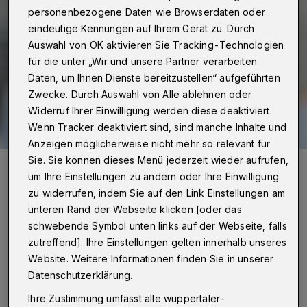
personenbezogene Daten wie Browserdaten oder
eindeutige Kennungen auf Ihrem Gerät zu. Durch
Auswahl von OK aktivieren Sie Tracking-Technologien
für die unter „Wir und unsere Partner verarbeiten
Daten, um Ihnen Dienste bereitzustellen“ aufgeführten
Zwecke. Durch Auswahl von Alle ablehnen oder
Widerruf Ihrer Einwilligung werden diese deaktiviert.
Wenn Tracker deaktiviert sind, sind manche Inhalte und
Anzeigen möglicherweise nicht mehr so relevant für
Sie. Sie können dieses Menü jederzeit wieder aufrufen,
Die sportliche Zukunft des WSV muss noch geklärt werden.
um Ihre Einstellungen zu ändern oder Ihre Einwilligung
Foto: Dirk Freund
zu widerrufen, indem Sie auf den Link Einstellungen am
unteren Rand der Webseite klicken [oder das
schwebende Symbol unten links auf der Webseite, falls
zutreffend]. Ihre Einstellungen gelten innerhalb unseres
Website. Weitere Informationen finden Sie in unserer
Von Jörn Koldehoff
Datenschutzerklärung.
Ihre Zustimmung umfasst alle wuppertaler-
eiterhin – und wohl