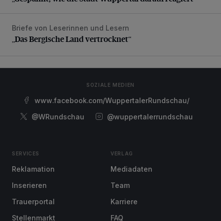
Briefe von Leserinnen und Lesern
„Das Bergische Land vertrocknet“
„Das Bergische Land vertrocknet“
SOZIALE MEDIEN
www.facebook.com/WuppertalerRundschau/
@WRundschau
@wuppertalerrundschau
SERVICES
VERLAG
Reklamation
Mediadaten
Inserieren
Team
Trauerportal
Karriere
Stellenmarkt
FAQ