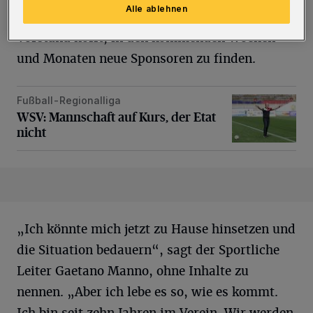
Alle ablehnen
Prozent? Das steht nicht fest, zumal der
Vorstand hofft, in den kommenden Wochen
und Monaten neue Sponsoren zu finden.
Fußball-Regionalliga
WSV: Mannschaft auf Kurs, der Etat nicht
WSV: Mannschaft auf Kurs, der Etat
nicht
„Ich könnte mich jetzt zu Hause hinsetzen und
die Situation bedauern“, sagt der Sportliche
Leiter Gaetano Manno, ohne Inhalte zu
nennen. „Aber ich lebe es so, wie es kommt.
Ich bin seit zehn Jahren im Verein. Wir werden