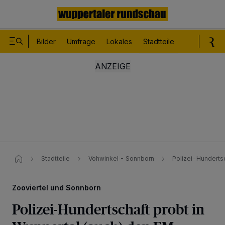
Bilder
Umfrage
Lokales
Stadtteile
Sport
Le
Stadtteile
Vohwinkel - Sonnborn
Polizei-Hundertsc
Zooviertel und Sonnborn
Polizei-Hundertschaft probt in