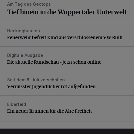
Am Tag des Geotops
Tief hinein in die Wuppertaler Unterwelt
Heckinghausen
Feuerwehr befreit Kind aus verschlossenem VW Bulli
Feuerwehr befreit Kind aus verschlossenem VW Bulli
Digitale Ausgabe
Die aktuelle Rundschau – jetzt schon online
Die aktuelle Rundschau – jetzt schon online
Seit dem 8. Juli verschollen
Vermisster Jugendlicher tot aufgefunden
Vermisster Jugendlicher tot aufgefunden
Elberfeld
Ein neuer Brunnen für die Alte Freiheit
Ein neuer Brunnen für die Alte Freiheit