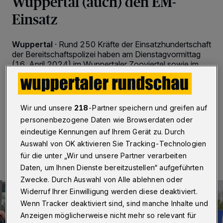
Wuppertal (auch) den EM-
Einsatz
Wuppertal
·
Rund 250 Kräfte der Einsatzhundertschaft
der Bereitschaftspolizei haben am Dienstagvormittag
(16. April 2024) im Wuppertaler Zooviertel sowie im
Stadion am Zoo den Umgang mit Fußballfans geübt –
auch mit Blick auf die Europameisterschaft im Sommer
in Deutschland.
Wir und unsere
218
-Partner speichern und greifen auf
personenbezogene Daten wie Browserdaten oder
eindeutige Kennungen auf Ihrem Gerät zu. Durch
16.04.2024 , 12:46 Uhr
Eine Minute Lesezeit
Auswahl von OK aktivieren Sie Tracking-Technologien
für die unter „Wir und unsere Partner verarbeiten
Daten, um Ihnen Dienste bereitzustellen“ aufgeführten
Zwecke. Durch Auswahl von Alle ablehnen oder
Widerruf Ihrer Einwilligung werden diese deaktiviert.
Wenn Tracker deaktiviert sind, sind manche Inhalte und
Anzeigen möglicherweise nicht mehr so relevant für