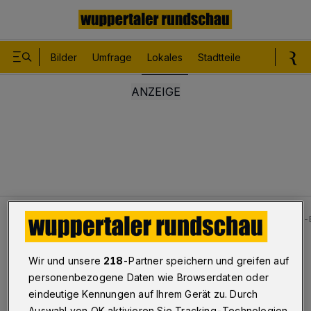
Bilder
Umfrage
Lokales
Stadtteile
Sport
Le
Lokales
Bilder: Polizei-Übung in Wuppertal zur Fußball-
Bilderstrecke
Wir und unsere
218
-Partner speichern und greifen auf
Polizei-Übung zur EM 2024
personenbezogene Daten wie Browserdaten oder
eindeutige Kennungen auf Ihrem Gerät zu. Durch
1/17
Auswahl von OK aktivieren Sie Tracking-Technologien