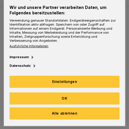
Wir und unsere Partner verarbeiten Daten, um
Folgendes bereitzustellen:
Weitere Bilderstrecken
Verwendung genauer Standortdaten. Endgeräteeigenschaften zur
Identifikation aktiv abfragen. Speichern von oder Zugriff auf
Informationen auf einem Endgerät. Personalisierte Werbung und
Inhalte, Messung von Werbeleistung und der Performance von
Sommer in der Elberfelder City
Inhalten, Zielgruppenforschung sowie Entwicklung und
Verbesserung von Angeboten.
Ausführliche Informationen
Impressum
Datenschutz
Einstellungen
OK
Bilderstrecke
Alle ablehnen
Sommer in der Elberfelder City