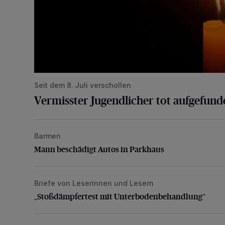
Seit dem 8. Juli verschollen
Vermisster Jugendlicher tot aufgefund
Barmen
Mann beschädigt Autos in Parkhaus
Mann beschädigt Autos in Parkhaus
Briefe von Leserinnen und Lesern
„Stoßdämpfertest mit Unterbodenbehandlung“
„Stoßdämpfertest mit Unterbodenbehandlung“