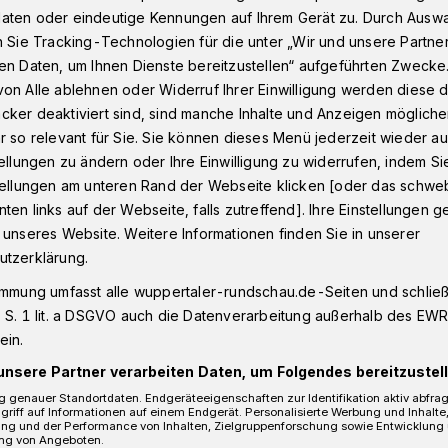
aten oder eindeutige Kennungen auf Ihrem Gerät zu. Durch Ausw
n Sie Tracking-Technologien für die unter „Wir und unsere Partne
en Daten, um Ihnen Dienste bereitzustellen“ aufgeführten Zwecke
nsatz​: Bahnverkehr in Wuppertal gestoppt​
on Alle ablehnen oder Widerruf Ihrer Einwilligung werden diese de
cker deaktiviert sind, sind manche Inhalte und Anzeigen möglich
r so relevant für Sie. Sie können dieses Menü jederzeit wieder au
tellungen zu ändern oder Ihre Einwilligung zu widerrufen, indem Si
stellungen am unteren Rand der Webseite klicken [oder das schw
 in Wuppertal
ten links auf der Webseite, falls zutreffend]. Ihre Einstellungen g
 unseres Website. Weitere Informationen finden Sie in unserer
nd gestoppt
utzerklärung.
immung umfasst alle wuppertaler-rundschau.de-Seiten und schließt
 S. 1 lit. a DSGVO auch die Datenverarbeitung außerhalb des EWR, 
r in Wuppertal ist am späten
ein.
24) vorübergehend eingestellt worden.
unsere Partner verarbeiten Daten, um Folgendes bereitzustell
teinsatz am Gleis im Bereich Oberbarmen.
 genauer Standortdaten. Endgeräteeigenschaften zur Identifikation aktiv abfra
griff auf Informationen auf einem Endgerät. Personalisierte Werbung und Inhalt
ung und der Performance von Inhalten, Zielgruppenforschung sowie Entwicklung
ng von Angeboten.