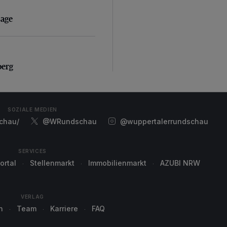
sage
sage
erg
berg
SOZIALE MEDIEN
chau/
@WRundschau
@wuppertalerrundschau
SERVICES
ortal
Stellenmarkt
Immobilienmarkt
AZUBI NRW
VERLAG
n
Team
Karriere
FAQ