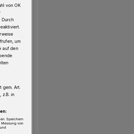
ahl von OK
r
. Durch
aktiviert.
erweise
frufen, um
e auf den
ebende
elten
 gem. Art.
z.B. in
en:
gen. Speichern
e, Messung von
 und