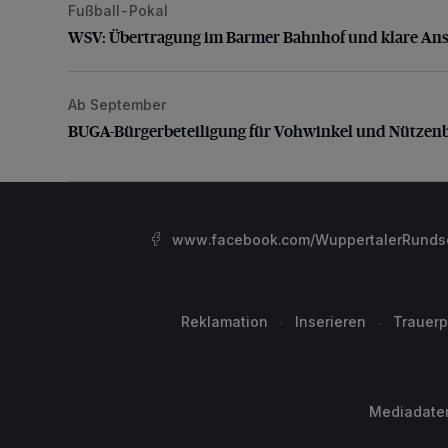
Fußball-Pokal
WSV: Übertragung im Barmer Bahnhof und klare An
WSV: Übertragung im Barmer Bahnhof und klare An
Ab September
BUGA-Bürgerbeteiligung für Vohwinkel und Nützenb
BUGA-Bürgerbeteiligung für Vohwinkel und Nützen
www.facebook.com/WuppertalerRunds
Reklamation
Inserieren
Trauerp
Mediadate