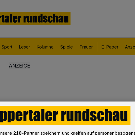
Sport
Leser
Kolumne
Spiele
Trauer
E-Paper
Anze
unsere
218
-Partner speichern und greifen auf personenbezogen