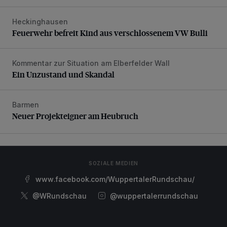
Heckinghausen
Feuerwehr befreit Kind aus verschlossenem VW Bulli
Feuerwehr befreit Kind aus verschlossenem VW Bulli
Kommentar zur Situation am Elberfelder Wall
Ein Unzustand und Skandal
Ein Unzustand und Skandal
Barmen
Neuer Projekteigner am Heubruch
Neuer Projekteigner am Heubruch
SOZIALE MEDIEN
www.facebook.com/WuppertalerRundschau/
@WRundschau
@wuppertalerrundschau