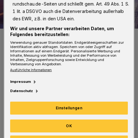
rundschau.de-Seiten und schließt gem. Art. 49 Abs. 1 S.
1 lit. a DSGVO auch die Datenverarbeitung außerhalb
des EWR, z.B. in den USA ein.
Wir und unsere Partner verarbeiten Daten, um
Folgendes bereitzustellen:
Symbolbild.
Foto: Christoph Petersen
Verwendung genauer Standortdaten. Endgeräteeigenschaften zur
Identifikation aktiv abfragen. Speichern von oder Zugriff auf
Informationen auf einem Endgerät. Personalisierte Werbung und
Inhalte, Messung von Werbeleistung und der Performance von
Inhalten, Zielgruppenforschung sowie Entwicklung und
Verbesserung von Angeboten.
Ausführliche Informationen
N
ach Polizeiangaben verlor er auf Höhe
Impressum
der Sporthalle die Kontrolle über sein
Datenschutz
Fahrzeug. Der Wagen prallte frontal gegen
eine Laterne, die dabei umkippte. Beide
Einstellungen
Insassen erlitten schwere Verletzungen. Der
OK
Rettungsdienst brachte die jungen Männer ins
Krankenhaus.