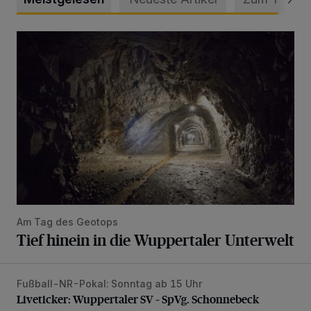
Tief hinein in die Wuppertaler Unterwelt
Am Tag des Geotops
Tief hinein in die Wuppertaler Unterwelt
Fußball-NR-Pokal: Sonntag ab 15 Uhr
Liveticker: Wuppertaler SV – SpVg. Schonnebeck
Liveticker: Wuppertaler SV – SpVg. Schonnebeck