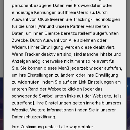
Nevigeser Straße
personenbezogene Daten wie Browserdaten oder
eindeutige Kennungen auf Ihrem Gerät zu. Durch
Wuppertal
·
Ein 19-Jähriger hat am Donnerstag (12.
Auswahl von OK aktivieren Sie Tracking-Technologien
April 2024) gegen 23:30 Uhr auf der Nevigeser Straße
für die unter „Wir und unsere Partner verarbeiten
mit einem Audi A3 einen Verkehrsunfall verursacht.
Daten, um Ihnen Dienste bereitzustellen“ aufgeführten
Zwecke. Durch Auswahl von Alle ablehnen oder
Widerruf Ihrer Einwilligung werden diese deaktiviert.
12.04.2024 , 13:05 Uhr
Eine Minute Lesezeit
Wenn Tracker deaktiviert sind, sind manche Inhalte und
Anzeigen möglicherweise nicht mehr so relevant für
Sie. Sie können dieses Menü jederzeit wieder aufrufen,
um Ihre Einstellungen zu ändern oder Ihre Einwilligung
zu widerrufen, indem Sie auf den Link Einstellungen am
unteren Rand der Webseite klicken [oder das
schwebende Symbol unten links auf der Webseite, falls
zutreffend]. Ihre Einstellungen gelten innerhalb unseres
Website. Weitere Informationen finden Sie in unserer
Datenschutzerklärung.
Ihre Zustimmung umfasst alle wuppertaler-