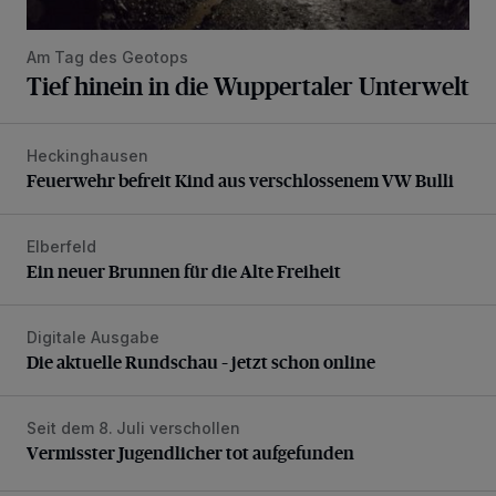
Am Tag des Geotops
Tief hinein in die Wuppertaler Unterwelt
Heckinghausen
Feuerwehr befreit Kind aus verschlossenem VW Bulli
Feuerwehr befreit Kind aus verschlossenem VW Bulli
Elberfeld
Ein neuer Brunnen für die Alte Freiheit
Ein neuer Brunnen für die Alte Freiheit
Digitale Ausgabe
Die aktuelle Rundschau – jetzt schon online
Die aktuelle Rundschau – jetzt schon online
Seit dem 8. Juli verschollen
Vermisster Jugendlicher tot aufgefunden
Vermisster Jugendlicher tot aufgefunden