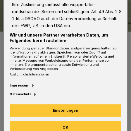
Ihre Zustimmung umfasst alle wuppertaler-
rundschau.de-Seiten und schließt gem. Art. 49 Abs. 1 S.
1 lit. a DSGVO auch die Datenverarbeitung außerhalb
des EWR, z.B. in den USA ein.
Wir und unsere Partner verarbeiten Daten, um
Der CSC kam in dieser Saison meist einen Schritt zu spät.
Folgendes bereitzustellen:
Foto: Dirk Freund
Verwendung genauer Standortdaten. Endgeräteeigenschaften zur
Identifikation aktiv abfragen. Speichern von oder Zugriff auf
Informationen auf einem Endgerät. Personalisierte Werbung und
Inhalte, Messung von Werbeleistung und der Performance von
Inhalten, Zielgruppenforschung sowie Entwicklung und
Verbesserung von Angeboten.
Ausführliche Informationen
Die Zahlen sprechen eine eindeutige Sprache.
Impressum
Aus den bisherigen 39 Partien hat der CSC nur
Datenschutz
29 Punkte geholt. Sie resultieren aus acht
Siegen und fünf Unentschieden. 26 Spiele
Einstellungen
gingen verloren. Das Torverhältnis weist 36:85
Treffer auf. Das reicht nur zu Rang 18 und
OK