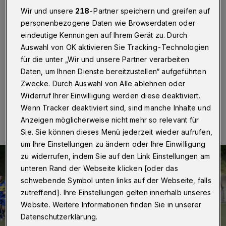
Cronenberger SC
Wir und unsere
218
-Partner speichern und greifen auf
personenbezogene Daten wie Browserdaten oder
Wuppertal
·
Der Cronenberger SC verabschiedet sich
eindeutige Kennungen auf Ihrem Gerät zu. Durch
am Sonntag (4. Mai 2023) aus der Fußball-Oberliga.
Das seit Wochen als Absteiger feststehende Team tritt
Auswahl von OK aktivieren Sie Tracking-Technologien
um 15 Uhr beim SC St. Tönis an.
für die unter „Wir und unsere Partner verarbeiten
Daten, um Ihnen Dienste bereitzustellen“ aufgeführten
Zwecke. Durch Auswahl von Alle ablehnen oder
Widerruf Ihrer Einwilligung werden diese deaktiviert.
04.06.2023 , 08:15 Uhr
Eine Minute Lesezeit
Wenn Tracker deaktiviert sind, sind manche Inhalte und
Anzeigen möglicherweise nicht mehr so relevant für
Sie. Sie können dieses Menü jederzeit wieder aufrufen,
um Ihre Einstellungen zu ändern oder Ihre Einwilligung
zu widerrufen, indem Sie auf den Link Einstellungen am
unteren Rand der Webseite klicken [oder das
schwebende Symbol unten links auf der Webseite, falls
zutreffend]. Ihre Einstellungen gelten innerhalb unseres
Website. Weitere Informationen finden Sie in unserer
Datenschutzerklärung.