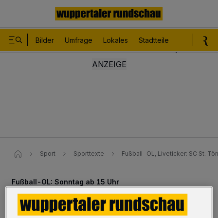
Bilder
Umfrage
Lokales
Stadtteile
Sport
Le
Sport
Sporttexte
Fußball-OL, Liveticker: SC St. Tö
Fußball-OL: Sonntag ab 15 Uhr
Liveticker: SC St. Tönis -