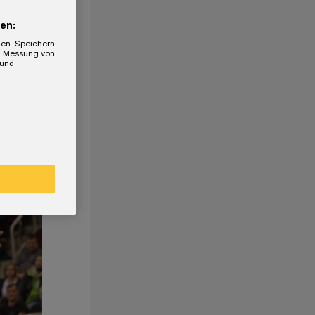
en:
gen. Speichern
e, Messung von
 und