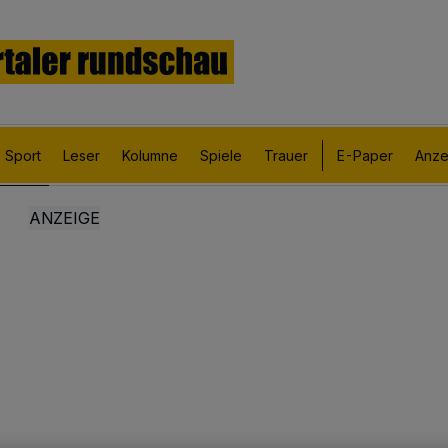
Sport
Leser
Kolumne
Spiele
Trauer
E-Paper
Anze