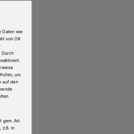
e Daten wie
ahl von OK
r
. Durch
aktiviert.
erweise
frufen, um
e auf den
ebende
elten
 gem. Art.
z.B. in