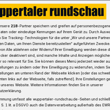
C-Fanclub übt Kritik
unsere
218
-Partner speichern und greifen auf personenbezogen
aten oder eindeutige Kennungen auf Ihrem Gerät zu. Durch Ausw
n Sie Tracking-Technologien für die unter „Wir und unsere Partne
en Daten, um Ihnen Dienste bereitzustellen“ aufgeführten Zwecke
 "Provinzialität
on Alle ablehnen oder Widerruf Ihrer Einwilligung werden diese de
cker deaktiviert sind, sind manche Inhalte und Anzeigen möglich
en Stadtväter"
r so relevant für Sie. Sie können dieses Menü jederzeit wieder au
tellungen zu ändern oder Ihre Einwilligung zu widerrufen, indem Si
stellungen am unteren Rand der Webseite klicken [oder das schw
ten links auf der Webseite, falls zutreffend]. Ihre Einstellungen g
ergische Handball-Löwen" hat eine
 unseres Website. Weitere Informationen finden Sie in unserer
. Anlass sind die "jüngsten Entwicklungen
utzerklärung.
nkreisen entstandene Unruhe". Der
immung umfasst alle wuppertaler-rundschau.de-Seiten und schließt
 S. 1 lit. a DSGVO auch die Datenverarbeitung außerhalb des EWR, 