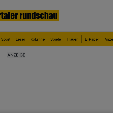
Sport
Leser
Kolumne
Spiele
Trauer
E-Paper
Anze