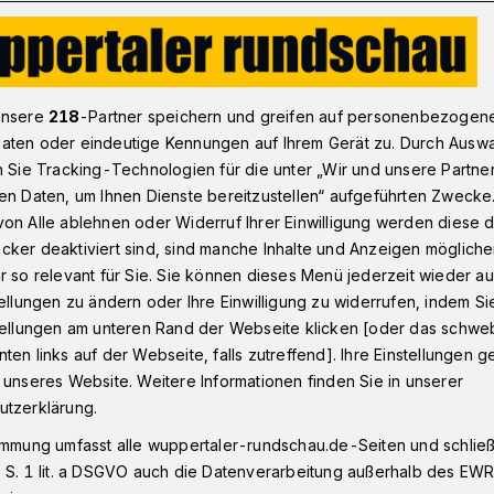
ien war eine Reise wert
unsere
218
-Partner speichern und greifen auf personenbezogen
aten oder eindeutige Kennungen auf Ihrem Gerät zu. Durch Ausw
n Sie Tracking-Technologien für die unter „Wir und unsere Partne
lmenrt
en Daten, um Ihnen Dienste bereitzustellen“ aufgeführten Zwecke
ne Reise wert
on Alle ablehnen oder Widerruf Ihrer Einwilligung werden diese de
cker deaktiviert sind, sind manche Inhalte und Anzeigen möglich
r so relevant für Sie. Sie können dieses Menü jederzeit wieder au
tellungen zu ändern oder Ihre Einwilligung zu widerrufen, indem Si
Korea standen für den Wuppertaler Jochen
stellungen am unteren Rand der Webseite klicken [oder das schw
t ab der Saison 2017/2018 für den TTC
ten links auf der Webseite, falls zutreffend]. Ihre Einstellungen g
 Behindertensport für Borussia
 unseres Website. Weitere Informationen finden Sie in unserer
istenturniere auf dem Programm.
utzerklärung.
immung umfasst alle wuppertaler-rundschau.de-Seiten und schließt
 S. 1 lit. a DSGVO auch die Datenverarbeitung außerhalb des EWR, 