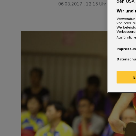
den USA 
06.08.2017 , 12:15 Uhr
3 Minuten Le
Wir und 
Verwendung
von oder Zu
Werbeleist
Verbesseru
Ausführliche
Impressu
Datenschu
E