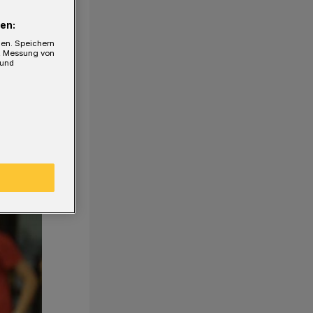
en:
gen. Speichern
e, Messung von
 und