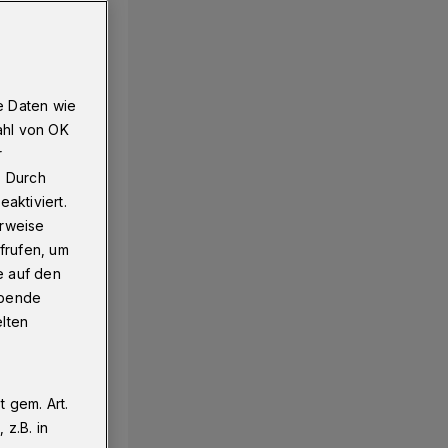
e Daten wie
ahl von OK
r
. Durch
aktiviert.
erweise
frufen, um
e auf den
ebende
elten
 gem. Art.
z.B. in