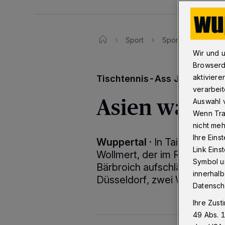
Sport
Sporttexte
As
Wir und 
Browserd
aktiviere
Tischtennis-Ass Jochen Wol
verarbeit
Asien war ei
Auswahl v
Wenn Tra
nicht meh
Ihre Eins
Wuppertal
·
In Taiwan und 
Link Ein
Wollmert, der im Regelspor
Symbol un
Bärbroich aufschlägt und im
innerhalb
Düsseldorf, zwei Weltrangl
Datensch
Ihre Zust
49 Abs. 1