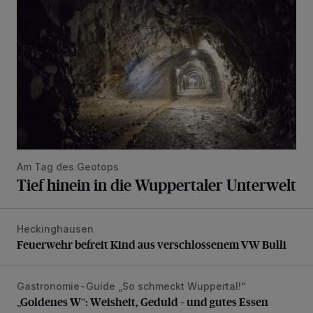
Am Tag des Geotops
Tief hinein in die Wuppertaler Unterwelt
Heckinghausen
Feuerwehr befreit Kind aus verschlossenem VW Bulli
Feuerwehr befreit Kind aus verschlossenem VW Bulli
Gastronomie-Guide „So schmeckt Wuppertal!“
„Goldenes W“: Weisheit, Geduld – und gutes Essen
„Goldenes W“: Weisheit, Geduld – und gutes Essen