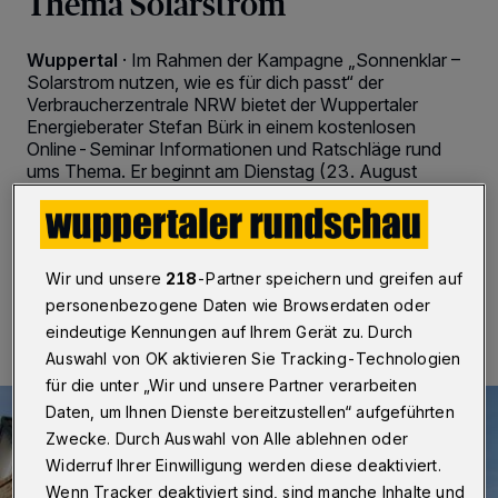
Thema Solarstrom
Wuppertal
·
Im Rahmen der Kampagne „Sonnenklar –
Solarstrom nutzen, wie es für dich passt“ der
Verbraucherzentrale NRW bietet der Wuppertaler
Energieberater Stefan Bürk in einem kostenlosen
Online-Seminar Informationen und Ratschläge rund
ums Thema. Er beginnt am Dienstag (23. August
2022) um 18 Uhr.
Wir und unsere
218
-Partner speichern und greifen auf
16.08.2022 , 10:00 Uhr
2 Minuten Lesezeit
personenbezogene Daten wie Browserdaten oder
eindeutige Kennungen auf Ihrem Gerät zu. Durch
Auswahl von OK aktivieren Sie Tracking-Technologien
für die unter „Wir und unsere Partner verarbeiten
Daten, um Ihnen Dienste bereitzustellen“ aufgeführten
Zwecke. Durch Auswahl von Alle ablehnen oder
Widerruf Ihrer Einwilligung werden diese deaktiviert.
Wenn Tracker deaktiviert sind, sind manche Inhalte und