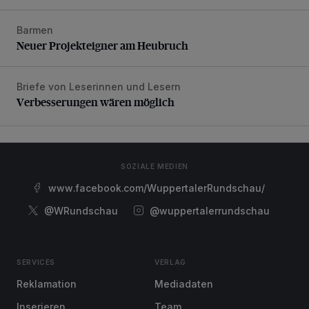
Barmen
Neuer Projekteigner am Heubruch
Neuer Projekteigner am Heubruch
Briefe von Leserinnen und Lesern
Verbesserungen wären möglich
Verbesserungen wären möglich
SOZIALE MEDIEN
www.facebook.com/WuppertalerRundschau/
@WRundschau
@wuppertalerrundschau
SERVICES
VERLAG
Reklamation
Mediadaten
Inserieren
Team