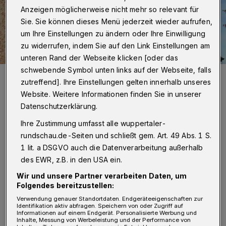
Anzeigen möglicherweise nicht mehr so relevant für
Sie. Sie können dieses Menü jederzeit wieder aufrufen,
um Ihre Einstellungen zu ändern oder Ihre Einwilligung
zu widerrufen, indem Sie auf den Link Einstellungen am
unteren Rand der Webseite klicken [oder das
schwebende Symbol unten links auf der Webseite, falls
Photovoltaik-Anlagen sind derzeit stark nachgefragt.
zutreffend]. Ihre Einstellungen gelten innerhalb unseres
Foto: Kreis Mettmann
Website. Weitere Informationen finden Sie in unserer
Datenschutzerklärung.
Ihre Zustimmung umfasst alle wuppertaler-
rundschau.de-Seiten und schließt gem. Art. 49 Abs. 1 S.
S
1 lit. a DSGVO auch die Datenverarbeitung außerhalb
teigende Energiepreise, aber auch der
des EWR, z.B. in den USA ein.
Wunsch nach Unabhängigkeit vom
Wir und unsere Partner verarbeiten Daten, um
eigenen Energieversorger sorgen derzeit für
Folgendes bereitzustellen:
eine enorme Nachfrage bei Solarstromanlagen.
Verwendung genauer Standortdaten. Endgeräteeigenschaften zur
Identifikation aktiv abfragen. Speichern von oder Zugriff auf
Mit ihrer landesweiten
Informationen auf einem Endgerät. Personalisierte Werbung und
Inhalte, Messung von Werbeleistung und der Performance von
Informationskampagne unterstützt die