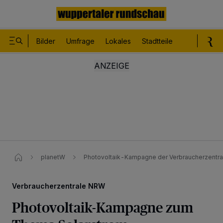
Bilder
Umfrage
Lokales
Stadtteile
Sport
Le
planetW
Photovoltaik-Kampagne der Verbraucherzentr
Verbraucherzentrale NRW
Photovoltaik-Kampagne zum