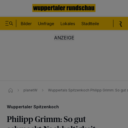
Bilder
Umfrage
Lokales
Stadtteile
Sport
Le
planetW
Wuppertals Spitzenkoch​ Philipp Grimm: So gut 
Wuppertaler Spitzenkoch
Philipp Grimm: So gut