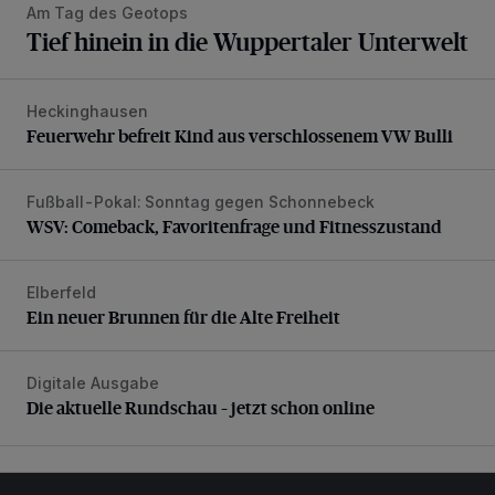
Am Tag des Geotops
Tief hinein in die Wuppertaler Unterwelt
Heckinghausen
Feuerwehr befreit Kind aus verschlossenem VW Bulli
Feuerwehr befreit Kind aus verschlossenem VW Bulli
Fußball-Pokal: Sonntag gegen Schonnebeck
WSV: Comeback, Favoritenfrage und Fitnesszustand
WSV: Comeback, Favoritenfrage und Fitnesszustand
Elberfeld
Ein neuer Brunnen für die Alte Freiheit
Ein neuer Brunnen für die Alte Freiheit
Digitale Ausgabe
Die aktuelle Rundschau – jetzt schon online
Die aktuelle Rundschau – jetzt schon online