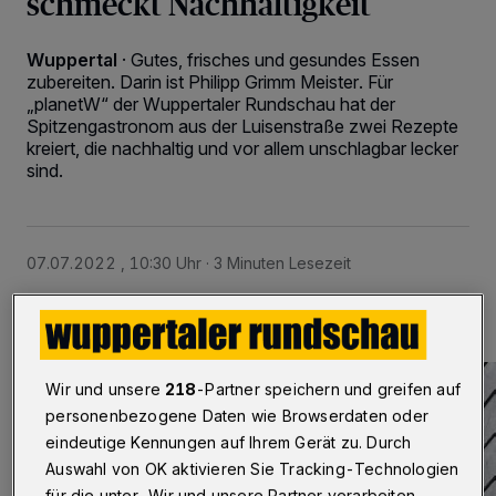
schmeckt Nachhaltigkeit
Wuppertal
·
Gutes, frisches und gesundes Essen
zubereiten. Darin ist Philipp Grimm Meister. Für
„planetW“ der Wuppertaler Rundschau hat der
Spitzengastronom aus der Luisenstraße zwei Rezepte
kreiert, die nachhaltig und vor allem unschlagbar lecker
sind.
07.07.2022 , 10:30 Uhr
3 Minuten Lesezeit
Wir und unsere
218
-Partner speichern und greifen auf
personenbezogene Daten wie Browserdaten oder
eindeutige Kennungen auf Ihrem Gerät zu. Durch
Auswahl von OK aktivieren Sie Tracking-Technologien
für die unter „Wir und unsere Partner verarbeiten