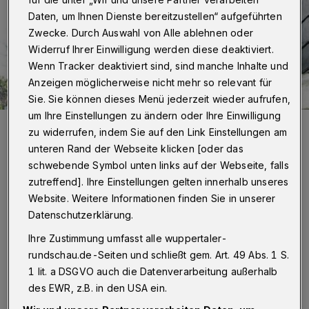
Daten, um Ihnen Dienste bereitzustellen“ aufgeführten
Zwecke. Durch Auswahl von Alle ablehnen oder
Widerruf Ihrer Einwilligung werden diese deaktiviert.
Wenn Tracker deaktiviert sind, sind manche Inhalte und
Anzeigen möglicherweise nicht mehr so relevant für
Sie. Sie können dieses Menü jederzeit wieder aufrufen,
um Ihre Einstellungen zu ändern oder Ihre Einwilligung
Philipp Grimm an seiner Restauranttür in der Luisenstraße. Unterm
zu widerrufen, indem Sie auf den Link Einstellungen am
Arm: Wildkräutersalat, gewachsen in Wuppertal, auf den Feldern der
Troxler-Gärtnerei.
unteren Rand der Webseite klicken [oder das
Foto: Bettina Osswald
schwebende Symbol unten links auf der Webseite, falls
zutreffend]. Ihre Einstellungen gelten innerhalb unseres
Website. Weitere Informationen finden Sie in unserer
Datenschutzerklärung.
A
Ihre Zustimmung umfasst alle wuppertaler-
lle vier Wochen setzt sich Philipp Grimm
rundschau.de-Seiten und schließt gem. Art. 49 Abs. 1 S.
mit Stift und Block hin und überlegt.
1 lit. a DSGVO auch die Datenverarbeitung außerhalb
des EWR, z.B. in den USA ein.
Was wird es im kommenden Monat auf meiner