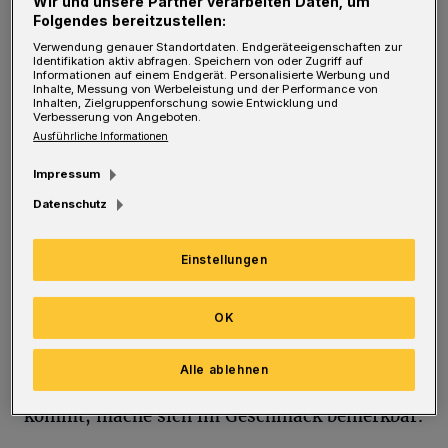
Karte geben? „Denn wer nachhaltig kocht,
Wir und unsere Partner verarbeiten Daten, um
Folgendes bereitzustellen:
kocht vor allem regional und saisonal“,
Verwendung genauer Standortdaten. Endgeräteeigenschaften zur
erklärt der Inhaber des Restaurants „79
Identifikation aktiv abfragen. Speichern von oder Zugriff auf
Informationen auf einem Endgerät. Personalisierte Werbung und
Grad“, das seit fast sieben Jahren im
Inhalte, Messung von Werbeleistung und der Performance von
Inhalten, Zielgruppenforschung sowie Entwicklung und
Verbesserung von Angeboten.
Luisenviertel Besucher und Gastrokritiker
Ausführliche Informationen
gleichermaßen begeistert.
Impressum
Was wächst gerade auf den regionalen
Datenschutz
Feldern? „Auch aus Genussgründen lohnt es
Einstellungen
sich, auf die Saison von Obst und Gemüse zu
warten“, sagt der Gastronom. Allein dass die
OK
deutsche Erdbeere ein Jahr auf dem Feld in
richtiger Erde als Pflanze gewachsen ist und
Alle ablehnen
nicht aus einem Etagen-Hochbeet in Spanien
kommt, mache sich im Geschmack bemerkbar.