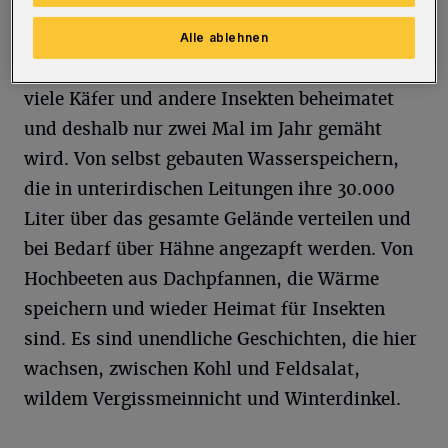
den historischen Bauernhof erstreckt, hat
schon früh im Jahr unendlich viel zu erzählen.
Alle ablehnen
Von Narzissen, die auf einer Wiese stehen, die
viele Käfer und andere Insekten beheimatet
und deshalb nur zwei Mal im Jahr gemäht
wird. Von selbst gebauten Wasserspeichern,
die in unterirdischen Leitungen ihre 30.000
Liter über das gesamte Gelände verteilen und
bei Bedarf über Hähne angezapft werden. Von
Hochbeeten aus Dachpfannen, die Wärme
speichern und wieder Heimat für Insekten
sind. Es sind unendliche Geschichten, die hier
wachsen, zwischen Kohl und Feldsalat,
wildem Vergissmeinnicht und Winterdinkel.