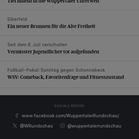
Tief hinein in die Wuppertaler Unterwelt
Elberfeld
Ein neuer Brunnen für die Alte Freiheit
Ein neuer Brunnen für die Alte Freiheit
Seit dem 8. Juli verschollen
Vermisster Jugendlicher tot aufgefunden
Vermisster Jugendlicher tot aufgefunden
Fußball-Pokal: Sonntag gegen Schonnebeck
WSV: Comeback, Favoritenfrage und Fitnesszustand
WSV: Comeback, Favoritenfrage und Fitnesszustand
SOZIALE MEDIEN
www.facebook.com/WuppertalerRundschau/
@WRundschau
@wuppertalerrundschau