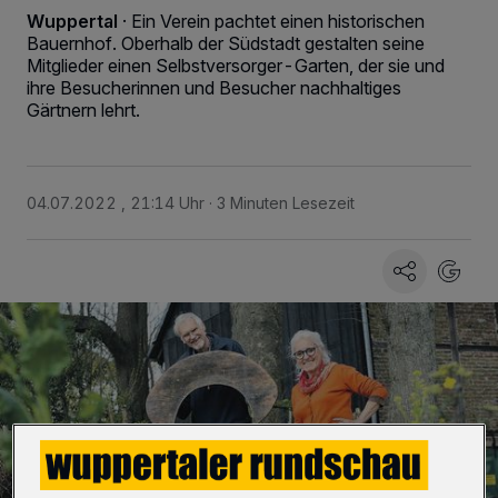
Wuppertal
·
Ein Verein pachtet einen historischen
Bauernhof. Oberhalb der Südstadt gestalten seine
Mitglieder einen Selbstversorger-Garten, der sie und
ihre Besucherinnen und Besucher nachhaltiges
Gärtnern lehrt.
04.07.2022 , 21:14 Uhr
3 Minuten Lesezeit