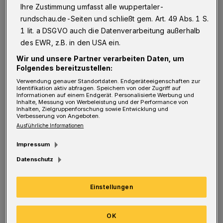
Ihre Zustimmung umfasst alle wuppertaler-
wussten fast alle Menschen mal“, sagt
rundschau.de-Seiten und schließt gem. Art. 49 Abs. 1 S.
Monika Heinz. Aber Wissen kann verloren
1 lit. a DSGVO auch die Datenverarbeitung außerhalb
gehen. Gegen diese Amnesie arbeiten die
des EWR, z.B. in den USA ein.
Menschen des „Permakulturhof Vorm
Wir und unsere Partner verarbeiten Daten, um
Eichholz“ an.
Folgendes bereitzustellen:
Verwendung genauer Standortdaten. Endgeräteeigenschaften zur
Identifikation aktiv abfragen. Speichern von oder Zugriff auf
Oberhalb der Südstadt, nahe der Uni, schaffen
Informationen auf einem Endgerät. Personalisierte Werbung und
Inhalte, Messung von Werbeleistung und der Performance von
sie ein Paradies, für Pflanzen, Tiere,
Inhalten, Zielgruppenforschung sowie Entwicklung und
Verbesserung von Angeboten.
Menschen. Sie bestellen Beete, kompostieren
Ausführliche Informationen
ihre Abfälle, ernten ihre Früchte. Lernen selbst
Impressum
mit den Händen in der Erde ständig dazu, um
Datenschutz
von ihrem Wissen wieder anderen zu erzählen.
Einstellungen
Die Jungpflanzen stehen noch im
Gewächshaus, aber das Gelände, das sich um
OK