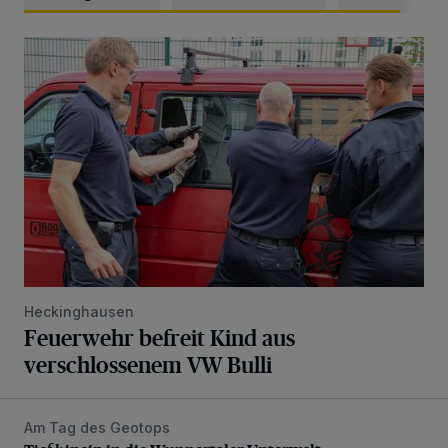
Feuerwehr befreit Kind aus verschlossenem VW Bulli
Heckinghausen
Feuerwehr befreit Kind aus
verschlossenem VW Bulli
Am Tag des Geotops
Tief hinein in die Wuppertaler Unterwelt