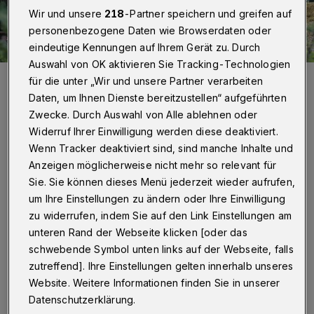
Wir und unsere
218
-Partner speichern und greifen auf
personenbezogene Daten wie Browserdaten oder
eindeutige Kennungen auf Ihrem Gerät zu. Durch
Auswahl von OK aktivieren Sie Tracking-Technologien
Uwe Boeck und Monika Heinz zeigen ihr Hochbeet aus
für die unter „Wir und unsere Partner verarbeiten
Dachpfannen, das Wärme speichert und Wohnraum für zahlreiche
Insekten bietet.
Daten, um Ihnen Dienste bereitzustellen“ aufgeführten
Foto: Bettina Osswald
Zwecke. Durch Auswahl von Alle ablehnen oder
Widerruf Ihrer Einwilligung werden diese deaktiviert.
Wenn Tracker deaktiviert sind, sind manche Inhalte und
Anzeigen möglicherweise nicht mehr so relevant für
Sie. Sie können dieses Menü jederzeit wieder aufrufen,
Von Nina Bossy
um Ihre Einstellungen zu ändern oder Ihre Einwilligung
zu widerrufen, indem Sie auf den Link Einstellungen am
A
unteren Rand der Webseite klicken [oder das
us der Natur heraus wirtschaften und
schwebende Symbol unten links auf der Webseite, falls
mit ihr im Einklang leben. Von ihr
zutreffend]. Ihre Einstellungen gelten innerhalb unseres
Website. Weitere Informationen finden Sie in unserer
nehmen und ihr wieder etwas zurückgeben.
Datenschutzerklärung.
Funktioniert das? Und wenn ja, wie? „Das