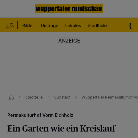
Bilder
Umfrage
Lokales
Stadtteile
Sport
Le
Stadtteile
Südstadt
Wuppertaler Permakulturhof Vor
Permakulturhof Vorm Eichholz
Ein Garten wie ein Kreislauf