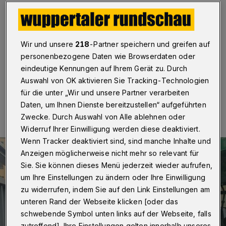
Wuppertal
·
Am Elberfelder Döppersberg hat sich am
Montagnachmittag (23. Mai 2022) um kurz vor 17 Uhr
ein Verkehrsunfall ereignet, in den ein Linienbus der
Wuppertaler Stadtwerke (WSW) und ein Taxi
Wir und unsere
218
-Partner speichern und greifen auf
verwickelt waren.
personenbezogene Daten wie Browserdaten oder
eindeutige Kennungen auf Ihrem Gerät zu. Durch
Auswahl von OK aktivieren Sie Tracking-Technologien
23.05.2022 , 17:30 Uhr
Eine Minute Lesezeit
für die unter „Wir und unsere Partner verarbeiten
Daten, um Ihnen Dienste bereitzustellen“ aufgeführten
Zwecke. Durch Auswahl von Alle ablehnen oder
Widerruf Ihrer Einwilligung werden diese deaktiviert.
Wenn Tracker deaktiviert sind, sind manche Inhalte und
Anzeigen möglicherweise nicht mehr so relevant für
Sie. Sie können dieses Menü jederzeit wieder aufrufen,
um Ihre Einstellungen zu ändern oder Ihre Einwilligung
zu widerrufen, indem Sie auf den Link Einstellungen am
unteren Rand der Webseite klicken [oder das
schwebende Symbol unten links auf der Webseite, falls
zutreffend]. Ihre Einstellungen gelten innerhalb unseres