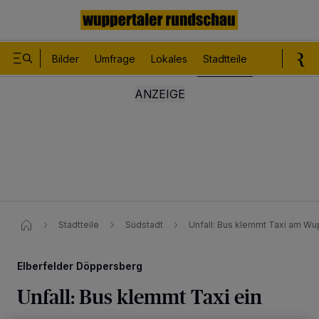
Bilder
Umfrage
Lokales
Stadtteile
Sport
Le
Stadtteile
Südstadt
Unfall: Bus klemmt Taxi am Wu
Elberfelder Döppersberg
Unfall: Bus klemmt Taxi ein