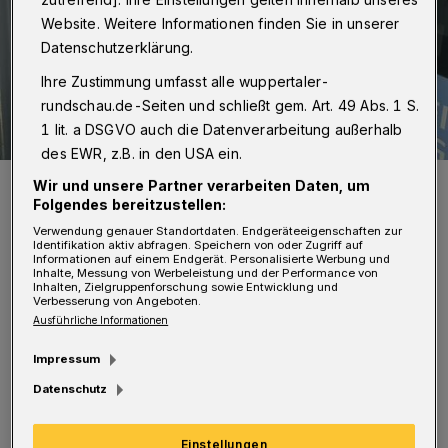
Website. Weitere Informationen finden Sie in unserer
Datenschutzerklärung.
Ihre Zustimmung umfasst alle wuppertaler-
rundschau.de-Seiten und schließt gem. Art. 49 Abs. 1 S.
1 lit. a DSGVO auch die Datenverarbeitung außerhalb
des EWR, z.B. in den USA ein.
Das Taxi musste abgeschleppt werden.
Wir und unsere Partner verarbeiten Daten, um
Foto: Christoph Petersen
Folgendes bereitzustellen:
Verwendung genauer Standortdaten. Endgeräteeigenschaften zur
Identifikation aktiv abfragen. Speichern von oder Zugriff auf
Informationen auf einem Endgerät. Personalisierte Werbung und
Inhalte, Messung von Werbeleistung und der Performance von
Inhalten, Zielgruppenforschung sowie Entwicklung und
Verbesserung von Angeboten.
N
Ausführliche Informationen
ach ersten Ermittlungen der Polizei war
der Bus bei der Ausfahrt vom
Impressum
Busbahnhof in Richtung Dessauer Straße aus
Datenschutz
noch ungeklärter Ursache auf die
Einstellungen