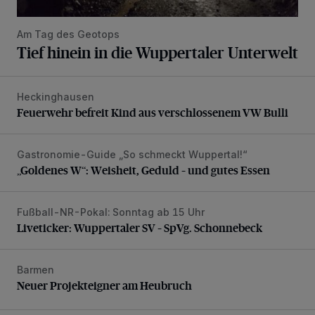
Am Tag des Geotops
Tief hinein in die Wuppertaler Unterwelt
Heckinghausen
Feuerwehr befreit Kind aus verschlossenem VW Bulli
Feuerwehr befreit Kind aus verschlossenem VW Bulli
Gastronomie-Guide „So schmeckt Wuppertal!“
„Goldenes W“: Weisheit, Geduld – und gutes Essen
„Goldenes W“: Weisheit, Geduld – und gutes Essen
Fußball-NR-Pokal: Sonntag ab 15 Uhr
Liveticker: Wuppertaler SV – SpVg. Schonnebeck
Liveticker: Wuppertaler SV – SpVg. Schonnebeck
Barmen
Neuer Projekteigner am Heubruch
Neuer Projekteigner am Heubruch