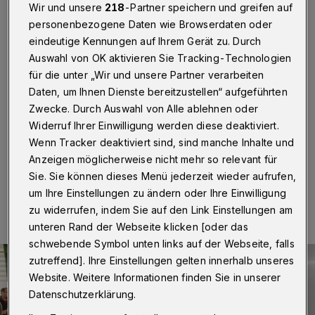
voneinander lernen“
Wir und unsere
218
-Partner speichern und greifen auf
personenbezogene Daten wie Browserdaten oder
Wuppertal / Belgrad
·
Denise Frings, stellvertretende
eindeutige Kennungen auf Ihrem Gerät zu. Durch
Fraktionsvorsitzende der Wuppertaler Grünen, war am
Auswahl von OK aktivieren Sie Tracking-Technologien
vergangenen Wochenende in Belgrad. In der
für die unter „Wir und unsere Partner verarbeiten
serbischen Hauptstadt berichtete sie als junge
Daten, um Ihnen Dienste bereitzustellen“ aufgeführten
Stadtverordnete über ihr Ehrenamt und tauschte sich
mit anderen Kommunalpolitikerinnen und -politikern
Zwecke. Durch Auswahl von Alle ablehnen oder
aus.
Widerruf Ihrer Einwilligung werden diese deaktiviert.
Wenn Tracker deaktiviert sind, sind manche Inhalte und
Anzeigen möglicherweise nicht mehr so relevant für
Sie. Sie können dieses Menü jederzeit wieder aufrufen,
16.02.2022 , 08:00 Uhr
Eine Minute Lesezeit
um Ihre Einstellungen zu ändern oder Ihre Einwilligung
zu widerrufen, indem Sie auf den Link Einstellungen am
unteren Rand der Webseite klicken [oder das
schwebende Symbol unten links auf der Webseite, falls
zutreffend]. Ihre Einstellungen gelten innerhalb unseres
Website. Weitere Informationen finden Sie in unserer
Datenschutzerklärung.