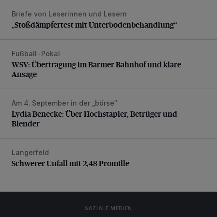
Briefe von Leserinnen und Lesern
„Stoßdämpfertest mit Unterbodenbehandlung“
„Stoßdämpfertest mit Unterbodenbehandlung“
Fußball-Pokal
WSV: Übertragung im Barmer Bahnhof und klare Ansage
WSV: Übertragung im Barmer Bahnhof und klare
Ansage
Am 4. September in der „börse“
Lydia Benecke: Über Hochstapler, Betrüger und Blender
Lydia Benecke: Über Hochstapler, Betrüger und
Blender
Langerfeld
Schwerer Unfall mit 2,48 Promille
Schwerer Unfall mit 2,48 Promille
SOZIALE MEDIEN