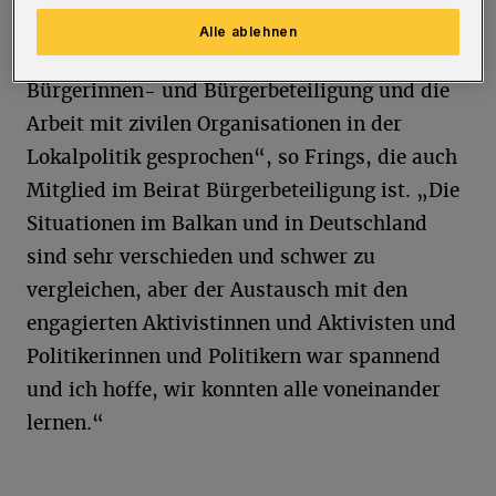
Stadtverordneten aus Schweden, Ungarn und
Alle ablehnen
Kroatien teilzunehmen. Dort haben wir über
Bürgerinnen- und Bürgerbeteiligung und die
Arbeit mit zivilen Organisationen in der
Lokalpolitik gesprochen“, so Frings, die auch
Mitglied im Beirat Bürgerbeteiligung ist. „Die
Situationen im Balkan und in Deutschland
sind sehr verschieden und schwer zu
vergleichen, aber der Austausch mit den
engagierten Aktivistinnen und Aktivisten und
Politikerinnen und Politikern war spannend
und ich hoffe, wir konnten alle voneinander
lernen.“