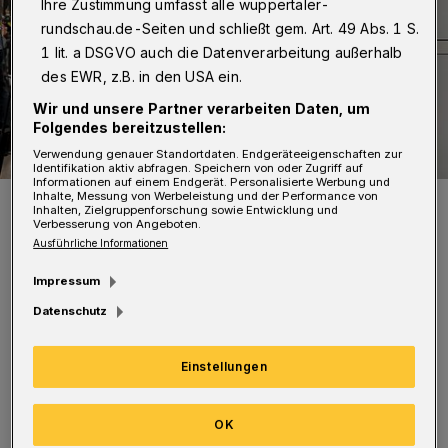
Ihre Zustimmung umfasst alle wuppertaler-
rundschau.de-Seiten und schließt gem. Art. 49 Abs. 1 S.
1 lit. a DSGVO auch die Datenverarbeitung außerhalb
des EWR, z.B. in den USA ein.
Wir und unsere Partner verarbeiten Daten, um
Folgendes bereitzustellen:
Verwendung genauer Standortdaten. Endgeräteeigenschaften zur
Identifikation aktiv abfragen. Speichern von oder Zugriff auf
Informationen auf einem Endgerät. Personalisierte Werbung und
Inhalte, Messung von Werbeleistung und der Performance von
Denise Frings (Grüne) in Belgrad.
Inhalten, Zielgruppenforschung sowie Entwicklung und
Foto: Grüne
Verbesserung von Angeboten.
Ausführliche Informationen
Impressum
Datenschutz
„Das war eine sehr interessante Erfahrung.
Einstellungen
Ich wurde von den Europäischen Grünen
angefragt, um bei der Veranstaltung an einer
OK
Podiumsdiskussion mit anderen