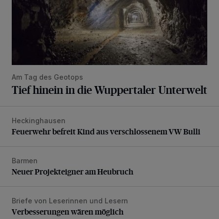
Am Tag des Geotops
Tief hinein in die Wuppertaler Unterwelt
Heckinghausen
Feuerwehr befreit Kind aus verschlossenem VW Bulli
Feuerwehr befreit Kind aus verschlossenem VW Bulli
Barmen
Neuer Projekteigner am Heubruch
Neuer Projekteigner am Heubruch
Briefe von Leserinnen und Lesern
Verbesserungen wären möglich
Verbesserungen wären möglich