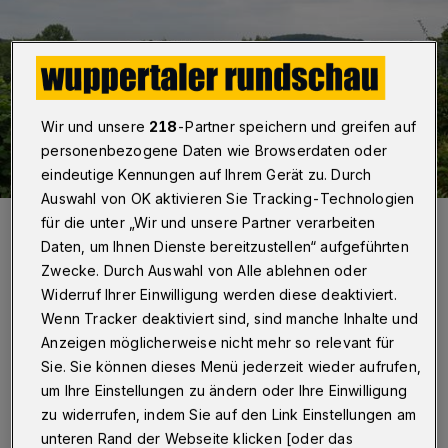
Wir und unsere
218
-Partner speichern und greifen auf
personenbezogene Daten wie Browserdaten oder
eindeutige Kennungen auf Ihrem Gerät zu. Durch
Auswahl von OK aktivieren Sie Tracking-Technologien
Die Elfringhauser Schweiz bietet viele idyllische
für die unter „Wir und unsere Partner verarbeiten
Landschaftspanoramen.
Daten, um Ihnen Dienste bereitzustellen“ aufgeführten
Foto: Reinhold Weber
Zwecke. Durch Auswahl von Alle ablehnen oder
Widerruf Ihrer Einwilligung werden diese deaktiviert.
Wenn Tracker deaktiviert sind, sind manche Inhalte und
Anzeigen möglicherweise nicht mehr so relevant für
A
Sie. Sie können dieses Menü jederzeit wieder aufrufen,
ls Elfringhauser Schweiz wird der Teil
um Ihre Einstellungen zu ändern oder Ihre Einwilligung
zwischen Hattingen, Wuppertal,
zu widerrufen, indem Sie auf den Link Einstellungen am
unteren Rand der Webseite klicken [oder das
Sprockhövel und Velbert bezeichnet, der zwei