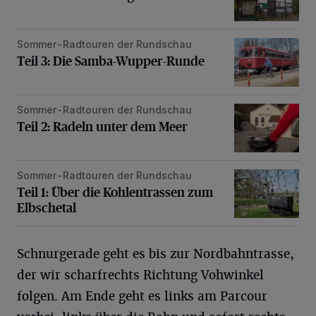
Sommer-Radtouren der Rundschau
Teil 3: Die Samba-Wupper-Runde
Teil 3: Die Samba-Wupper-Runde
Sommer-Radtouren der Rundschau
Teil 2: Radeln unter dem Meer
Teil 2: Radeln unter dem Meer
Sommer-Radtouren der Rundschau
Teil 1: Über die Kohlentrassen zum Elbschetal
Teil 1: Über die Kohlentrassen zum
Elbschetal
Schnurgerade geht es bis zur Nordbahntrasse,
der wir scharfrechts Richtung Vohwinkel
folgen. Am Ende geht es links am Parcour