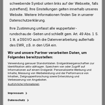
schwebende Symbol unten links auf der Webseite, falls
tiefe Bachtäler, das Deilbachtal und das
zutreffend]. Ihre Einstellungen gelten innerhalb unseres
Felderbachtal, sowie teilweise 300 Meter hohe
Website. Weitere Informationen finden Sie in unserer
Erhebungen und zahlreiche Siepen (schmale,
Datenschutzerklärung.
feuchte, schluchtartige Kerbtäler) aufweist.
Ihre Zustimmung umfasst alle wuppertaler-
rundschau.de-Seiten und schließt gem. Art. 49 Abs. 1 S.
Wir starten in Wuppertal-Oberbarmen auf
1 lit. a DSGVO auch die Datenverarbeitung außerhalb
des EWR, z.B. in den USA ein.
dem Berliner Platz. An der Ampel können wir
Wir und unsere Partner verarbeiten Daten, um
die Berliner Straße überqueren und fahren die
Folgendes bereitzustellen:
Langobardenstraße etwa 500 Meter hoch. Am
Verwendung genauer Standortdaten. Endgeräteeigenschaften zur
Identifikation aktiv abfragen. Speichern von oder Zugriff auf
Hinweisschild Nordbahntrassen-Cafe biegen
Informationen auf einem Endgerät. Personalisierte Werbung und
Inhalte, Messung von Werbeleistung und der Performance von
wir links ein und halten uns direkt dahinter
Inhalten, Zielgruppenforschung sowie Entwicklung und
Verbesserung von Angeboten.
rechts, womit wir auf der Nordbahntrasse
Ausführliche Informationen
Richtung Bahnhof Schee sind. Hinter dem
Impressum
Neubaugebiet Bergisches Plateau schwenkt
Datenschutz
der Radweg nach links auf die Weiherstraße