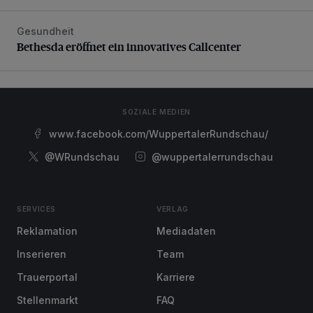
Gesundheit
Bethesda eröffnet ein innovatives Callcenter
Bethesda eröffnet ein innovatives Callcenter
SOZIALE MEDIEN
www.facebook.com/WuppertalerRundschau/
@WRundschau
@wuppertalerrundschau
SERVICES
VERLAG
Reklamation
Mediadaten
Inserieren
Team
Trauerportal
Karriere
Stellenmarkt
FAQ