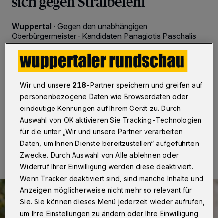
sich gegen Strafbefehl
Wuppertal
·
Gegen den unabhängigen
Oberbürgermeister-Kandidaten Panagiotis Paschalis
wurde Strafbefehl wegen übler Nachrede in zwei Fällen
erlassen. Das bestätigte eine Sprecherin des
Amtsgerichtes gegenüber der Rundschau. Der
ehemalige Beigeordnete hat dagegen Einspruch
eingelegt und in einer persönlichen Erklärung Stellung
Wir und unsere
218
-Partner speichern und greifen auf
genommen.
personenbezogene Daten wie Browserdaten oder
eindeutige Kennungen auf Ihrem Gerät zu. Durch
Auswahl von OK aktivieren Sie Tracking-Technologien
für die unter „Wir und unsere Partner verarbeiten
05.06.2020 , 12:13 Uhr
2 Minuten Lesezeit
Daten, um Ihnen Dienste bereitzustellen“ aufgeführten
Zwecke. Durch Auswahl von Alle ablehnen oder
Widerruf Ihrer Einwilligung werden diese deaktiviert.
Wenn Tracker deaktiviert sind, sind manche Inhalte und
Anzeigen möglicherweise nicht mehr so relevant für
Sie. Sie können dieses Menü jederzeit wieder aufrufen,
um Ihre Einstellungen zu ändern oder Ihre Einwilligung