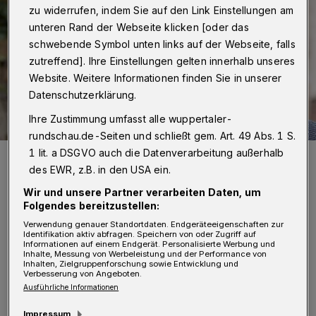
zu widerrufen, indem Sie auf den Link Einstellungen am
unteren Rand der Webseite klicken [oder das
schwebende Symbol unten links auf der Webseite, falls
zutreffend]. Ihre Einstellungen gelten innerhalb unseres
Website. Weitere Informationen finden Sie in unserer
Datenschutzerklärung.
Ihre Zustimmung umfasst alle wuppertaler-
rundschau.de-Seiten und schließt gem. Art. 49 Abs. 1 S.
1 lit. a DSGVO auch die Datenverarbeitung außerhalb
Ex-Dezernent und Oberbürgermeister-Kandidat Panagiotis
Paschalis
des EWR, z.B. in den USA ein.
Foto: Rainer Szesny
Wir und unsere Partner verarbeiten Daten, um
Folgendes bereitzustellen:
Verwendung genauer Standortdaten. Endgeräteeigenschaften zur
Identifikation aktiv abfragen. Speichern von oder Zugriff auf
Informationen auf einem Endgerät. Personalisierte Werbung und
Inhalte, Messung von Werbeleistung und der Performance von
P
Inhalten, Zielgruppenforschung sowie Entwicklung und
aschalis liegt seit längerer Zeit in
Verbesserung von Angeboten.
Ausführliche Informationen
juristischen Auseinandersetzungen mit
der Stadtspitze, die sich um die Aufarbeitung
Impressum