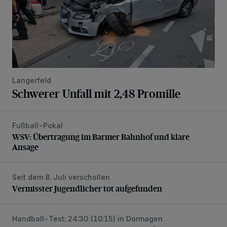
Langerfeld
Schwerer Unfall mit 2,48 Promille
Fußball-Pokal
WSV: Übertragung im Barmer Bahnhof und klare Ansage
WSV: Übertragung im Barmer Bahnhof und klare
Ansage
Seit dem 8. Juli verschollen
Vermisster Jugendlicher tot aufgefunden
Vermisster Jugendlicher tot aufgefunden
Handball-Test: 24:30 (10:15) in Dormagen
BHC-Trainer Pütz nach Testspiel unzufrieden