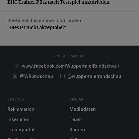
BHC-Trainer Pütz nach Testspiel unzufrieden
Briefe von Leserinnen und Lesern
„Dies ist nicht akzeptabel“
„Dies ist nicht akzeptabel“
SOZIALE MEDIEN
www.facebook.com/WuppertalerRundschau/
@WRundschau
@wuppertalerrundschau
SERVICES
VERLAG
Reklamation
Mediadaten
Inserieren
Team
Trauerportal
Karriere