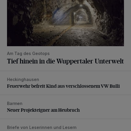
Am Tag des Geotops
Tief hinein in die Wuppertaler Unterwelt
Heckinghausen
Feuerwehr befreit Kind aus verschlossenem VW Bulli
Feuerwehr befreit Kind aus verschlossenem VW Bulli
Barmen
Neuer Projekteigner am Heubruch
Neuer Projekteigner am Heubruch
Briefe von Leserinnen und Lesern
Verbesserungen wären möglich