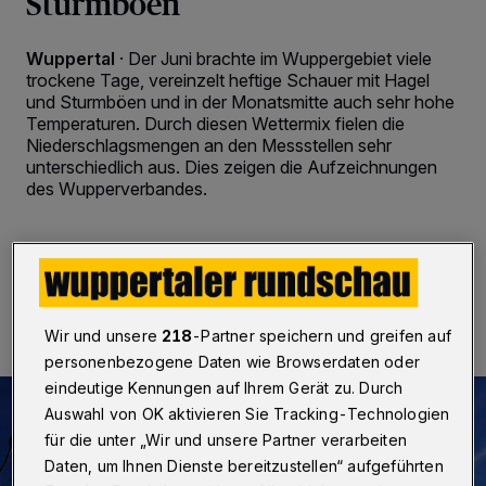
Sturmböen
Wuppertal
·
Der Juni brachte im Wuppergebiet viele
trockene Tage, vereinzelt heftige Schauer mit Hagel
und Sturmböen und in der Monatsmitte auch sehr hohe
Temperaturen. Durch diesen Wettermix fielen die
Niederschlagsmengen an den Messstellen sehr
unterschiedlich aus. Dies zeigen die Aufzeichnungen
des Wupperverbandes.
07.07.2021 , 14:00 Uhr
2 Minuten Lesezeit
Wir und unsere
218
-Partner speichern und greifen auf
personenbezogene Daten wie Browserdaten oder
eindeutige Kennungen auf Ihrem Gerät zu. Durch
Auswahl von OK aktivieren Sie Tracking-Technologien
für die unter „Wir und unsere Partner verarbeiten
Daten, um Ihnen Dienste bereitzustellen“ aufgeführten