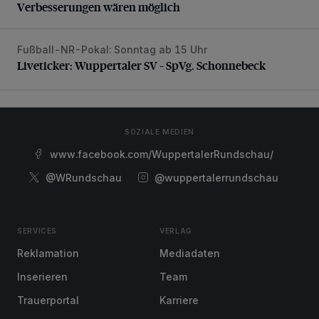
Verbesserungen wären möglich
Fußball-NR-Pokal: Sonntag ab 15 Uhr
Liveticker: Wuppertaler SV – SpVg. Schonnebeck
Liveticker: Wuppertaler SV – SpVg. Schonnebeck
SOZIALE MEDIEN
www.facebook.com/WuppertalerRundschau/
@WRundschau
@wuppertalerrundschau
SERVICES
VERLAG
Reklamation
Mediadaten
Inserieren
Team
Trauerportal
Karriere