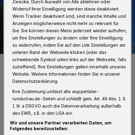
Zwecke. Durch Auswahl von Alle ablehnen oder
Widerruf Ihrer Einwilligung werden diese deaktiviert.
Wenn Tracker deaktiviert sind, sind manche Inhalte und
Anzeigen möglicherweise nicht mehr so relevant für
Sie. Sie können dieses Menü jederzeit wieder aufrufen,
um Ihre Einstellungen zu ändern oder Ihre Einwilligung
zu widerrufen, indem Sie auf den Link Einstellungen am
unteren Rand der Webseite klicken [oder das
schwebende Symbol unten links auf der Webseite, falls
Im Juni gab es viel Regen. Aber: Mehr als die Hälfte der Tage waren
dennoch trocken.
zutreffend]. Ihre Einstellungen gelten innerhalb unseres
Foto: Achim Otto
Website. Weitere Informationen finden Sie in unserer
Datenschutzerklärung.
Ihre Zustimmung umfasst alle wuppertaler-
rundschau.de-Seiten und schließt gem. Art. 49 Abs. 1 S.
A
1 lit. a DSGVO auch die Datenverarbeitung außerhalb
n der Bever-Talsperre in Hückeswagen
des EWR, z.B. in den USA ein.
fielen 102 Liter Regen pro Quadratmeter.
Wir und unsere Partner verarbeiten Daten, um
Das entsprach annähernd der im Juni
Folgendes bereitzustellen: