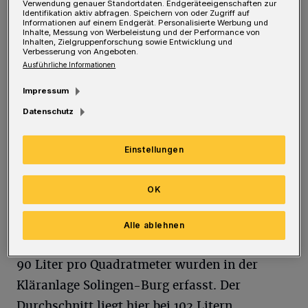
normalen Regenmenge, sonst fallen dort im
Verwendung genauer Standortdaten. Endgeräteeigenschaften zur
Identifikation aktiv abfragen. Speichern von oder Zugriff auf
Informationen auf einem Endgerät. Personalisierte Werbung und
Mittel 97 Liter.
Inhalte, Messung von Werbeleistung und der Performance von
Inhalten, Zielgruppenforschung sowie Entwicklung und
Verbesserung von Angeboten.
An der Großen Dhünn-Talsperre in
Ausführliche Informationen
Wermelskirchen-Lindscheid waren es rund
Impressum
116 Liter, das sind 16 Liter mehr als der
Datenschutz
Durchschnitt von 100 Litern. In der Kläranlage
Buchenhofen in Wuppertal wurden 76 Liter
Einstellungen
gemessen, 20 Liter weniger als im
langjährigen Mittel von 96 Litern. Damit war
OK
diese Station auch insgesamt die
niederschlagsärmste Station im Wuppergebiet.
Alle ablehnen
90 Liter pro Quadratmeter wurden in der
Kläranlage Solingen-Burg erfasst. Der
Durchschnitt liegt hier bei 102 Litern.