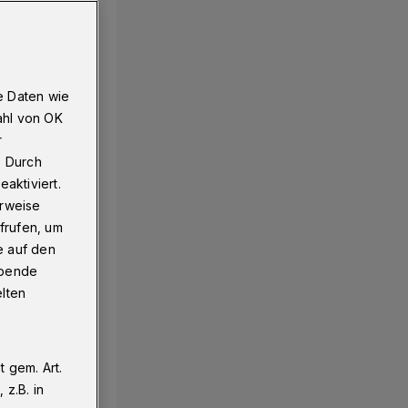
e Daten wie
ahl von OK
r
. Durch
aktiviert.
erweise
frufen, um
e auf den
ebende
elten
 gem. Art.
z.B. in