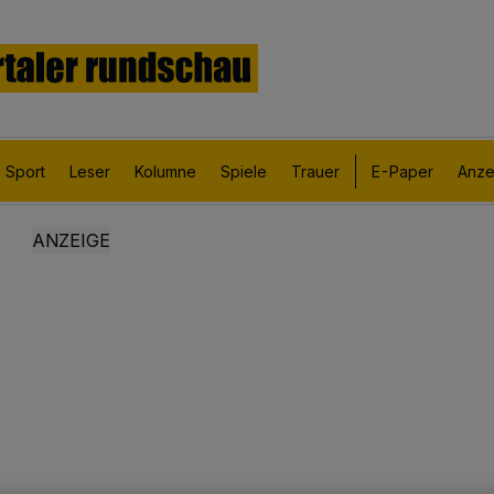
Sport
Leser
Kolumne
Spiele
Trauer
E-Paper
Anze