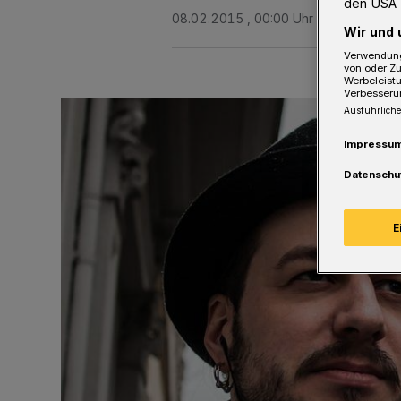
den USA 
08.02.2015 , 00:00 Uhr
2 Minuten Le
Wir und 
Verwendung
von oder Zu
Werbeleist
Verbesseru
Ausführliche
Impressu
Datenschu
E