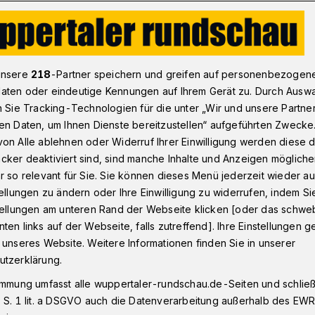
den sollen (mit Video)
unsere
218
-Partner speichern und greifen auf personenbezogen
aten oder eindeutige Kennungen auf Ihrem Gerät zu. Durch Ausw
n Sie Tracking-Technologien für die unter „Wir und unsere Partne
 reden sollen (mit
en Daten, um Ihnen Dienste bereitzustellen“ aufgeführten Zwecke
on Alle ablehnen oder Widerruf Ihrer Einwilligung werden diese de
cker deaktiviert sind, sind manche Inhalte und Anzeigen möglich
r so relevant für Sie. Sie können dieses Menü jederzeit wieder au
tellungen zu ändern oder Ihre Einwilligung zu widerrufen, indem Si
stellungen am unteren Rand der Webseite klicken [oder das schw
n Texten — so beschreibt der Musiker
ten links auf der Webseite, falls zutreffend]. Ihre Einstellungen g
. Derzeit nimmt sich der Wuppertaler eine
 unseres Website. Weitere Informationen finden Sie in unserer
der auf Tour geht.
utzerklärung.
immung umfasst alle wuppertaler-rundschau.de-Seiten und schließt
 S. 1 lit. a DSGVO auch die Datenverarbeitung außerhalb des EWR, 