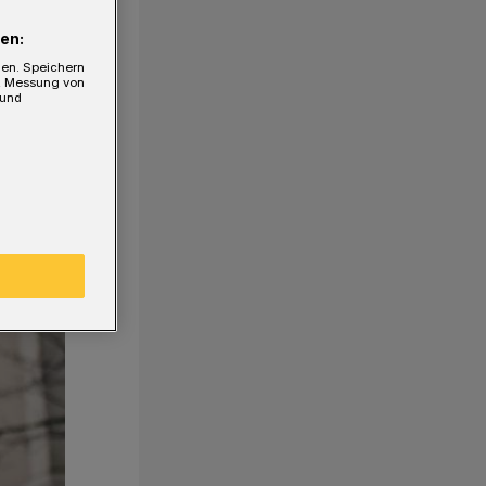
en:
gen. Speichern
e, Messung von
 und