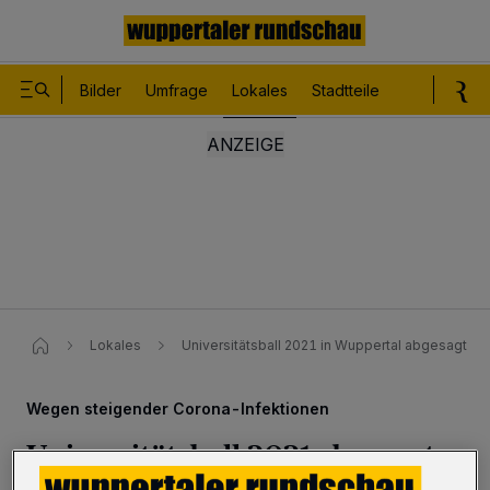
Bilder
Umfrage
Lokales
Stadtteile
Sport
Le
Lokales
Universitätsball 2021 in Wuppertal abgesagt
Wegen steigender Corona-Infektionen
Universitätsball 2021 abgesagt