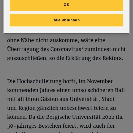
2000 Tanzbegeisterten ausverkauft.
OK
Dies wäre auch in diesem Jahr zu erwarten
Alle ablehnen
gewesen. Angesichts der wieder steigenden
Infektionszahlen und weil das Tanzen an sich
ohne Nähe nicht auskomme, wäre eine
Übertragung des Coronavirus‘ zumindest nicht
auszuschließen, so die Erklärung des Rektors.
Die Hochschulleitung hofft, im November
kommenden Jahres einen umso schöneren Ball
mit all ihren Gästen aus Universität, Stadt
und Region gänzlich unbeschwert feiern zu
können. Da die Bergische Universität 2022 ihr
50-jähriges Bestehen feiert, wird auch der