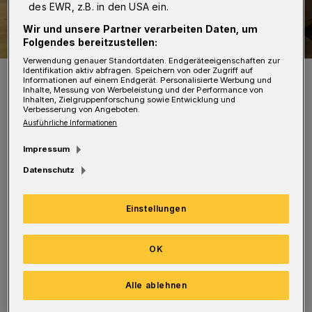
des EWR, z.B. in den USA ein.
Wir und unsere Partner verarbeiten Daten, um
Folgendes bereitzustellen:
Verwendung genauer Standortdaten. Endgeräteeigenschaften zur
Identifikation aktiv abfragen. Speichern von oder Zugriff auf
Lilly Lückerath und Jannek Weber.
Informationen auf einem Endgerät. Personalisierte Werbung und
Foto: Wuppertaler Rundschau / Simone Bahrmann
Inhalte, Messung von Werbeleistung und der Performance von
Inhalten, Zielgruppenforschung sowie Entwicklung und
Verbesserung von Angeboten.
Ausführliche Informationen
Impressum
Datenschutz
Nun suchen sie Sponsoren, um die Entwürfe
produzieren lassen zu können. Dann könnten
Einstellungen
im Oktober, wenn die Umbauarbeiten
abgeschlossen sind, samt den Schülern auch
OK
ihre selbst entworfenen Möbelstücke am
Johannisberg mit einziehen.
Alle ablehnen