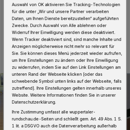
Auswahl von OK aktivieren Sie Tracking-Technologien
Wuppertal
·
Lilly Lückerath und Jannek Weber sitzen
Probe. Ihr Urteil: Die "Schwebelounge" ist bequem und
für die unter „Wir und unsere Partner verarbeiten
ein echter Hingucker. Die Liege haben Schüler des
Daten, um Ihnen Dienste bereitzustellen“ aufgeführten
Wilhem-Dörpfeld-Gymnasiums selbst entworfen.
Zwecke. Durch Auswahl von Alle ablehnen oder
Widerruf Ihrer Einwilligung werden diese deaktiviert.
Wenn Tracker deaktiviert sind, sind manche Inhalte und
Anzeigen möglicherweise nicht mehr so relevant für
18.02.2018 , 13:00 Uhr
Eine Minute Lesezeit
Sie. Sie können dieses Menü jederzeit wieder aufrufen,
um Ihre Einstellungen zu ändern oder Ihre Einwilligung
zu widerrufen, indem Sie auf den Link Einstellungen am
unteren Rand der Webseite klicken [oder das
schwebende Symbol unten links auf der Webseite, falls
zutreffend]. Ihre Einstellungen gelten innerhalb unseres
Website. Weitere Informationen finden Sie in unserer
Datenschutzerklärung.
Ihre Zustimmung umfasst alle wuppertaler-
rundschau.de-Seiten und schließt gem. Art. 49 Abs. 1 S.
1 lit. a DSGVO auch die Datenverarbeitung außerhalb