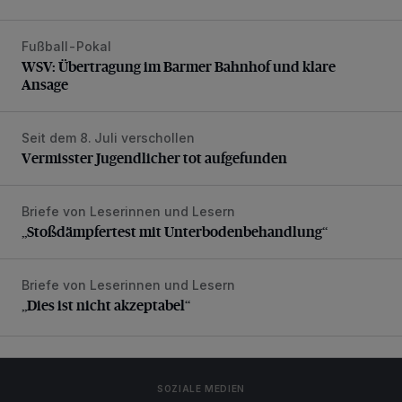
Fußball-Pokal
WSV: Übertragung im Barmer Bahnhof und klare Ansage
WSV: Übertragung im Barmer Bahnhof und klare
Ansage
Seit dem 8. Juli verschollen
Vermisster Jugendlicher tot aufgefunden
Vermisster Jugendlicher tot aufgefunden
Briefe von Leserinnen und Lesern
„Stoßdämpfertest mit Unterbodenbehandlung“
„Stoßdämpfertest mit Unterbodenbehandlung“
Briefe von Leserinnen und Lesern
„Dies ist nicht akzeptabel“
„Dies ist nicht akzeptabel“
SOZIALE MEDIEN