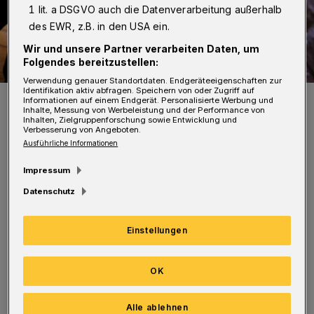
1 lit. a DSGVO auch die Datenverarbeitung außerhalb
des EWR, z.B. in den USA ein.
Wir und unsere Partner verarbeiten Daten, um
Folgendes bereitzustellen:
Verwendung genauer Standortdaten. Endgeräteeigenschaften zur
Identifikation aktiv abfragen. Speichern von oder Zugriff auf
Symbolbild.
Informationen auf einem Endgerät. Personalisierte Werbung und
Inhalte, Messung von Werbeleistung und der Performance von
Foto: Jochen Tack
Inhalten, Zielgruppenforschung sowie Entwicklung und
Verbesserung von Angeboten.
Ausführliche Informationen
Impressum
Datenschutz
Schmuck verschwand nach ersten
Erkenntnissen aus einem Einfamilienhaus in
Einstellungen
der Sauerbruchstraße. Ohne Beute verließen
Kriminelle die Wohnung eines
OK
Mehrfamilienhauses in der Bogenstraße.
Alle ablehnen