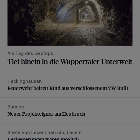
Am Tag des Geotops
Tief hinein in die Wuppertaler Unterwelt
Heckinghausen
Feuerwehr befreit Kind aus verschlossenem VW Bulli
Feuerwehr befreit Kind aus verschlossenem VW Bulli
Barmen
Neuer Projekteigner am Heubruch
Neuer Projekteigner am Heubruch
Briefe von Leserinnen und Lesern
Verbesserungen wären möglich
Verbesserungen wären möglich