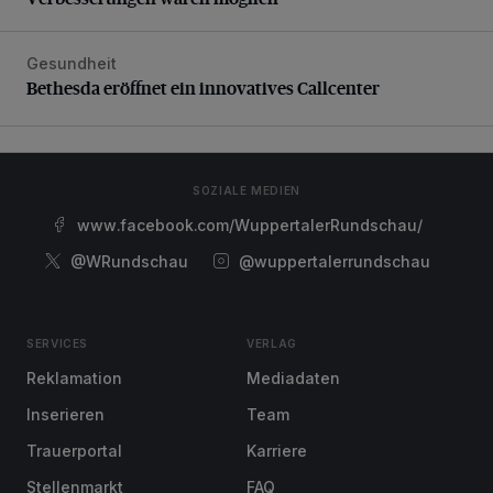
Gesundheit
Bethesda eröffnet ein innovatives Callcenter
Bethesda eröffnet ein innovatives Callcenter
SOZIALE MEDIEN
www.facebook.com/WuppertalerRundschau/
@WRundschau
@wuppertalerrundschau
SERVICES
VERLAG
Reklamation
Mediadaten
Inserieren
Team
Trauerportal
Karriere
Stellenmarkt
FAQ