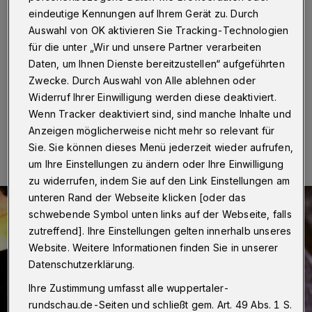
gestohlen
eindeutige Kennungen auf Ihrem Gerät zu. Durch
Auswahl von OK aktivieren Sie Tracking-Technologien
Wuppertal
·
Unbekannte sind in ein Büro des Wilhelm-
für die unter „Wir und unsere Partner verarbeiten
Dörpfeld-Gymnasiums am Elberfelder Johannisberg
Daten, um Ihnen Dienste bereitzustellen“ aufgeführten
eingebrochen. Die Täter nahmen Bargeld mit.
Zwecke. Durch Auswahl von Alle ablehnen oder
Widerruf Ihrer Einwilligung werden diese deaktiviert.
Wenn Tracker deaktiviert sind, sind manche Inhalte und
16.12.2019 , 17:29 Uhr
Eine Minute Lesezeit
Anzeigen möglicherweise nicht mehr so relevant für
Sie. Sie können dieses Menü jederzeit wieder aufrufen,
um Ihre Einstellungen zu ändern oder Ihre Einwilligung
zu widerrufen, indem Sie auf den Link Einstellungen am
unteren Rand der Webseite klicken [oder das
schwebende Symbol unten links auf der Webseite, falls
zutreffend]. Ihre Einstellungen gelten innerhalb unseres
Website. Weitere Informationen finden Sie in unserer
Datenschutzerklärung.
Ihre Zustimmung umfasst alle wuppertaler-
rundschau.de-Seiten und schließt gem. Art. 49 Abs. 1 S.