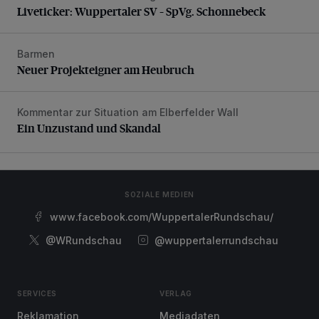
Liveticker: Wuppertaler SV – SpVg. Schonnebeck
Barmen
Neuer Projekteigner am Heubruch
Neuer Projekteigner am Heubruch
Kommentar zur Situation am Elberfelder Wall
Ein Unzustand und Skandal
Ein Unzustand und Skandal
SOZIALE MEDIEN
www.facebook.com/WuppertalerRundschau/
@WRundschau
@wuppertalerrundschau
SERVICES
VERLAG
Reklamation
Mediadaten