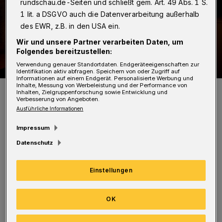
rundschau.de-Seiten und schließt gem. Art. 49 Abs. 1 S.
1 lit. a DSGVO auch die Datenverarbeitung außerhalb
des EWR, z.B. in den USA ein.
Wir und unsere Partner verarbeiten Daten, um
Folgendes bereitzustellen:
Verwendung genauer Standortdaten. Endgeräteeigenschaften zur
Identifikation aktiv abfragen. Speichern von oder Zugriff auf
Informationen auf einem Endgerät. Personalisierte Werbung und
Inhalte, Messung von Werbeleistung und der Performance von
Symbolbild.
Inhalten, Zielgruppenforschung sowie Entwicklung und
Foto: Polizei/Jochen Tack
Verbesserung von Angeboten.
Ausführliche Informationen
Impressum
Datenschutz
Auch an der Dorotheenstraße wurde an dem
Einstellungen
Tag eine Wohnungstür aufgehebelt. Es
verschwanden mehrere Sachgüter. An
OK
Heiligabend (24. Dezember) knackten