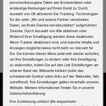
Feiertage
personenbezogene Daten wie Browserdaten oder
eindeutige Kennungen auf Ihrem Gerät zu. Durch
Wuppertal
·
Unbekannte sind am Freitag (23.
Auswahl von OK aktivieren Sie Tracking-Technologien
Dezember 2022) in zwei Wohnungen eines
für die unter „Wir und unsere Partner verarbeiten
Mehrfamilienhauses an der Düsseldorfer Straße
Daten, um Ihnen Dienste bereitzustellen“ aufgeführten
eingebrochen. Die Täter hebelten die Türen auf. Aus
Zwecke. Durch Auswahl von Alle ablehnen oder
einer Wohnung wurde Bargeld gestohlen.
Widerruf Ihrer Einwilligung werden diese deaktiviert.
Wenn Tracker deaktiviert sind, sind manche Inhalte und
Anzeigen möglicherweise nicht mehr so relevant für
27.12.2022 , 14:49 Uhr
Eine Minute Lesezeit
Sie. Sie können dieses Menü jederzeit wieder aufrufen,
um Ihre Einstellungen zu ändern oder Ihre Einwilligung
zu widerrufen, indem Sie auf den Link Einstellungen am
unteren Rand der Webseite klicken [oder das
schwebende Symbol unten links auf der Webseite, falls
zutreffend]. Ihre Einstellungen gelten innerhalb unseres
Website. Weitere Informationen finden Sie in unserer
Datenschutzerklärung.
Ihre Zustimmung umfasst alle wuppertaler-