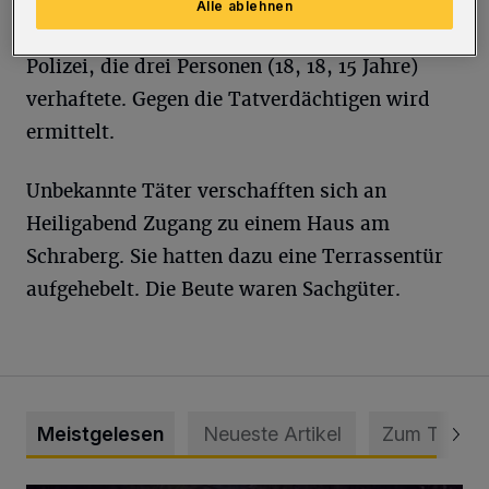
Kriminelle gegen 5 Uhr eine Hauseingangstür
Alle ablehnen
an der Steinbeck. Ein Bewohner alarmierte die
Polizei, die drei Personen (18, 18, 15 Jahre)
verhaftete. Gegen die Tatverdächtigen wird
ermittelt.
Unbekannte Täter verschafften sich an
Heiligabend Zugang zu einem Haus am
Schraberg. Sie hatten dazu eine Terrassentür
aufgehebelt. Die Beute waren Sachgüter.
Meistgelesen
Neueste Artikel
Zum Thema