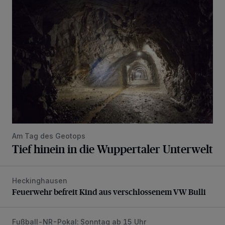
Tief hinein in die Wuppertaler Unterwelt
Am Tag des Geotops
Tief hinein in die Wuppertaler Unterwelt
Heckinghausen
Feuerwehr befreit Kind aus verschlossenem VW Bulli
Feuerwehr befreit Kind aus verschlossenem VW Bulli
Fußball-NR-Pokal: Sonntag ab 15 Uhr
Liveticker: Wuppertaler SV – SpVg. Schonnebeck