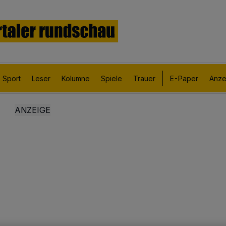
Sport
Leser
Kolumne
Spiele
Trauer
E-Paper
Anze