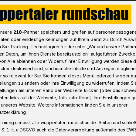
isgeld ausgelobt
unsere
218
-Partner speichern und greifen auf personenbezogen
aten oder eindeutige Kennungen auf Ihrem Gerät zu. Durch Ausw
n Sie Tracking-Technologien für die unter „Wir und unsere Partne
ative Wissenschaft 2018"
en Daten, um Ihnen Dienste bereitzustellen“ aufgeführten Zwecke
Preisgeld
on Alle ablehnen oder Widerruf Ihrer Einwilligung werden diese de
cker deaktiviert sind, sind manche Inhalte und Anzeigen möglich
r so relevant für Sie. Sie können dieses Menü jederzeit wieder au
tellungen zu ändern oder Ihre Einwilligung zu widerrufen, indem Si
stellungen am unteren Rand der Webseite klicken [oder das schw
ten links auf der Webseite, falls zutreffend]. Ihre Einstellungen g
 vergibt das Wuppertal Institut den
 unseres Website. Weitere Informationen finden Sie in unserer
ative Wissenschaft". In diesem Jahr
utzerklärung.
esucht, die in Reallaboren stattfinden.
immung umfasst alle wuppertaler-rundschau.de-Seiten und schließt
ro dotiert und wird von der Zempelin-
 S. 1 lit. a DSGVO auch die Datenverarbeitung außerhalb des EWR, 
efördert.