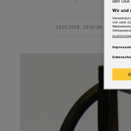
den USA 
Wir und 
Verwendung
von oder Zu
Werbeleist
16.02.2018 , 20:53 Uhr
Eine Minute 
Verbesseru
Ausführliche
Impressu
Datenschu
E