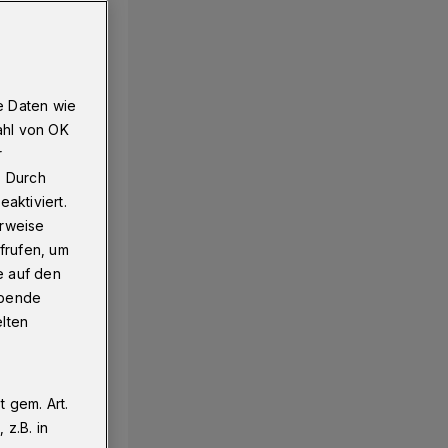
e Daten wie
ahl von OK
r
. Durch
aktiviert.
erweise
frufen, um
e auf den
ebende
elten
 gem. Art.
z.B. in