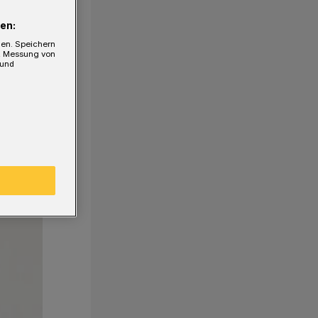
en:
gen. Speichern
e, Messung von
 und